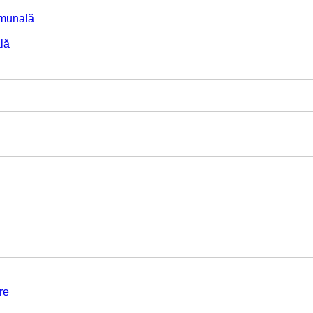
omunală
lă
re