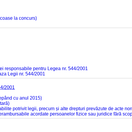
 scoase la concurs)
ei responsabile pentru Legea nr. 544/2001
baza Legii nr. 544/2001
44/2001
cepând cu anul 2015)
tară)
tabilite potrivit legii, precum și alte drepturi prevăzute de acte no
 nerambursabile acordate persoanelor fizice sau juridice fără sco