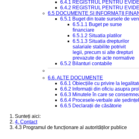
6.4.1 REGISTRUL PENTRU EVID
6.4.2 REGISTRUL PENTRU EVID
6.5 DOCUMENTE ȘI INFORMAȚII FIN
6.5.1 Buget din toate sursele de veni
6.5.1.1 Buget pe surse
financiare
6.5.1.2 Situatia platilor
6.5.1.3 Situatia drepturilor
salariale stabilite potrivit
legii, precum si alte drepturi
prevazute de acte normative
6.5.2 Bilanturi contabile
6.6. ALTE DOCUMENTE
6.6.1 Obiecțiile cu privire la legali
6.6.2 Informații din oficiu asupra p
6.6.3 Minutele în care se consemnea
6.6.4 Procesele-verbale ale ședințel
6.6.5 Declarații de căsătorie
Sunteți aici:
4. Contact
4.3 Programul de funcționare al autorităților publice