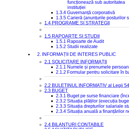
funcționează sub autoritatea
instituției
1.3.4 Guvernanță corporativă
1.3.5 Carieră (anunțurile posturilor
1.4 PROGRAME ȘI STRATEGII
1.5 RAPOARTE ȘI STUDII
1.5.1 Rapoarte de Audit
1.5.2 Studii realizate
2. INFORMAȚII DE INTERES PUBLIC
2.1 SOLICITARE INFORMAȚII
2.1.1 Numele și prenumele persoan
2.1.2 Formular pentru solicitare în 
2.2 BULETINUL INFORMATIV al Legii 5
2.3 BUGET
2.3.1 Buget pe surse financiare (în
2.3.2 Situația plăților (execuția buge
2.3.3 Situația drepturilor salariale s
2.3.4 Situația anuală a finanțărilor
2.4 BILANȚURI CONTABILE