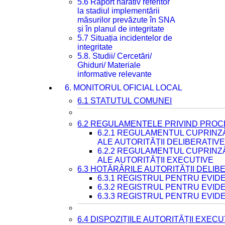
5.6 Raport narativ referitor
la stadiul implementării
măsurilor prevăzute în SNA
și în planul de integritate
5.7 Situația incidentelor de
integritate
5.8. Studii/ Cercetări/
Ghiduri/ Materiale
informative relevante
6. MONITORUL OFICIAL LOCAL
6.1 STATUTUL COMUNEI
6.2 REGULAMENTELE PRIVIND PROC
6.2.1 REGULAMENTUL CUPRINZ
ALE AUTORITĂȚII DELIBERATIV
6.2.2 REGULAMENTUL CUPRINZ
ALE AUTORITĂȚII EXECUTIVE
6.3 HOTĂRÂRILE AUTORITĂȚII DELIB
6.3.1 REGISTRUL PENTRU EVI
6.3.2 REGISTRUL PENTRU EVI
6.3.3 REGISTRUL PENTRU EVID
6.4 DISPOZIȚIILE AUTORITĂȚII EXECU