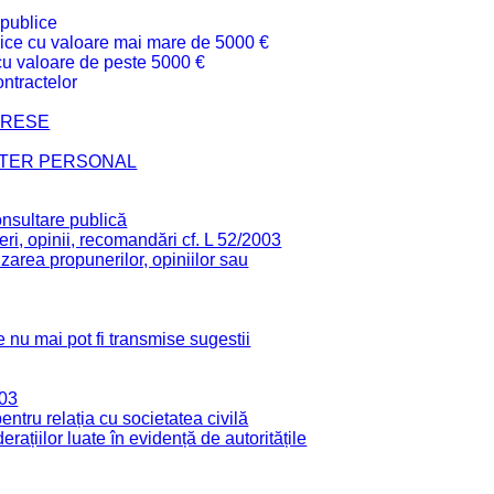
 publice
ublice cu valoare mai mare de 5000 €
 cu valoare de peste 5000 €
ntractelor
TERESE
CTER PERSONAL
onsultare publică
ri, opinii, recomandări cf. L 52/2003
zarea propunerilor, opiniilor sau
 nu mai pot fi transmise sugestii
003
tru relația cu societatea civilă
derațiilor luate în evidență de autoritățile