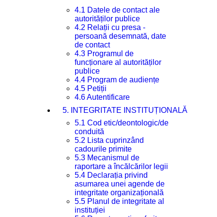
4.1 Datele de contact ale
autorităților publice
4.2 Relații cu presa -
persoană desemnată, date
de contact
4.3 Programul de
funcționare al autorităților
publice
4.4 Program de audiențe
4.5 Petiții
4.6 Autentificare
5. INTEGRITATE INSTITUȚIONALĂ
5.1 Cod etic/deontologic/de
conduită
5.2 Lista cuprinzând
cadourile primite
5.3 Mecanismul de
raportare a încălcărilor legii
5.4 Declarația privind
asumarea unei agende de
integritate organizațională
5.5 Planul de integritate al
instituției