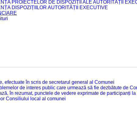
ENȚA PROIECTELOR DE DISPOZIȚII ALE AUTORITĂȚII EXE
ENȚA DISPOZIȚIILOR AUTORITĂȚII EXECUTIVE
ANCIARE
turi
tate, efectuate în scris de secretarul general al Comunei
roblemelor de interes public care urmează să fie dezbătute de Con
ză, în rezumat, punctele de vedere exprimate de participanți la
or Consiliului local al comunei