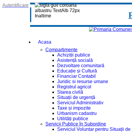
Autentificare
Acasa
Compartimente
Achiziții publice
Asistență socială
Dezvoltare comunitară
Educație și Cultură
Financiar Contabil
Juridic si resurse umane
Registrul agricol
Starea civilă
Situații de urgență
Serviciul Administrativ
Taxe și impozite
Urbanism cadastru
Utilități publice
Servicii Publice în Subordine
Serviciul Voluntar pentru Situații d