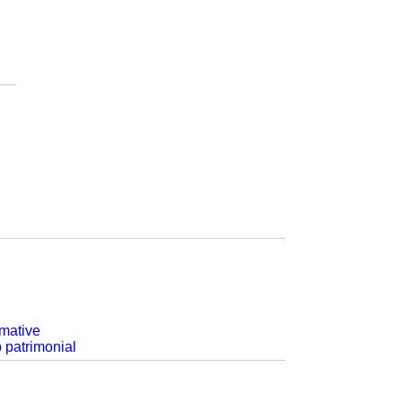
rmative
p patrimonial