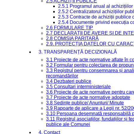
2.5 ACHIZIȚII PUBLICE
2.5.1 Programul anual al achizițiilor
2.5.2 Centralizatorul achizițiilor p
2.5.3 Contracte de achiziții publice
2.5.4 Documente privind execuția co
2.6 FORMULARE TIP
2.7 DECLARAȚII DE AVERE ȘI DE IN
2.8 COMISIA PARITARĂ
2.9. PROTECȚIA DATELOR CU CARA
3. TRANSPARENȚĂ DECIZIONALĂ
3.1 Proiecte de acte normative aflate în c
3.2 Formular pentru colectarea de propune
3.3 Registrul pentru consemnarea și anali
recomandărilor
3.4 Dezbateri publice
3.5 Consultari interministeriale
3.6 Proiecte de acte normative pentru care
3.7 Proiecte de acte normative adoptate
3.8 Ședințe publice/ Anunțuri/ Minute
3.9 Rapoarte de aplicare a Legii nr. 52/2
3.10 Persoana desemnată responsabilă pen
3.11 Registrul asociațiilor, fundațiilor și fe
publice ale Comunei
4. Contact