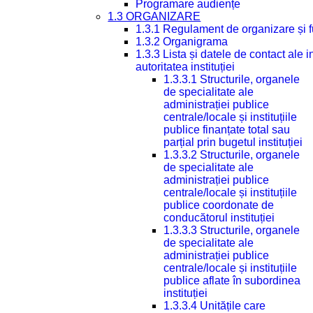
Programare audiențe
1.3 ORGANIZARE
1.3.1 Regulament de organizare și 
1.3.2 Organigrama
1.3.3 Lista și datele de contact ale
autoritatea instituției
1.3.3.1 Structurile, organele
de specialitate ale
administrației publice
centrale/locale și instituțiile
publice finanțate total sau
parțial prin bugetul instituției
1.3.3.2 Structurile, organele
de specialitate ale
administrației publice
centrale/locale și instituțiile
publice coordonate de
conducătorul instituției
1.3.3.3 Structurile, organele
de specialitate ale
administrației publice
centrale/locale și instituțiile
publice aflate în subordinea
instituției
1.3.3.4 Unitățile care