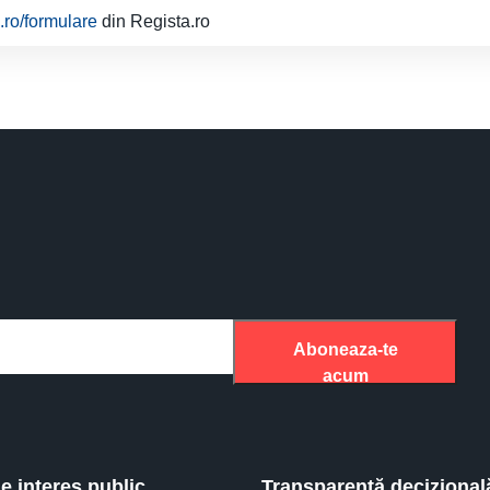
a.ro/formulare
din Regista.ro
Aboneaza-te
acum
de interes public
Transparenţă decizional