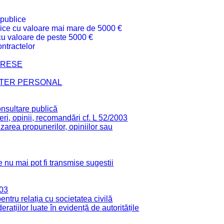
 publice
ublice cu valoare mai mare de 5000 €
 cu valoare de peste 5000 €
ntractelor
TERESE
CTER PERSONAL
onsultare publică
ri, opinii, recomandări cf. L 52/2003
zarea propunerilor, opiniilor sau
 nu mai pot fi transmise sugestii
003
tru relația cu societatea civilă
derațiilor luate în evidență de autoritățile