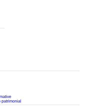
rmative
p patrimonial