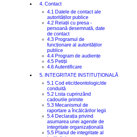
4. Contact
4.1 Datele de contact ale
autorităților publice
4.2 Relații cu presa -
persoană desemnată, date
de contact
4.3 Programul de
funcționare al autorităților
publice
4.4 Program de audiențe
4.5 Petiții
4.6 Autentificare
5. INTEGRITATE INSTITUȚIONALĂ
5.1 Cod etic/deontologic/de
conduită
5.2 Lista cuprinzând
cadourile primite
5.3 Mecanismul de
raportare a încălcărilor legii
5.4 Declarația privind
asumarea unei agende de
integritate organizațională
5.5 Planul de integritate al