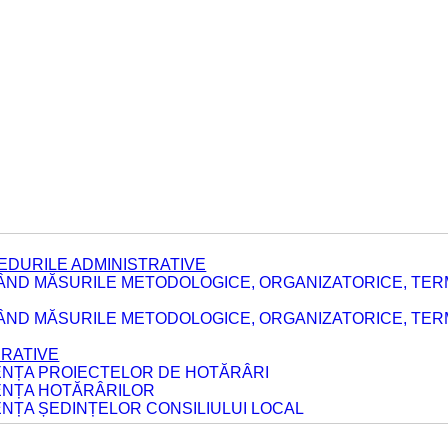
EDURILE ADMINISTRATIVE
ÂND MĂSURILE METODOLOGICE, ORGANIZATORICE, TER
E
ÂND MĂSURILE METODOLOGICE, ORGANIZATORICE, TERME
ERATIVE
DENȚA PROIECTELOR DE HOTĂRÂRI
DENȚA HOTĂRÂRILOR
ENȚA ȘEDINȚELOR CONSILIULUI LOCAL