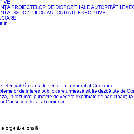
TIVE
ENȚA PROIECTELOR DE DISPOZIȚII ALE AUTORITĂȚII EXE
ENȚA DISPOZIȚIILOR AUTORITĂȚII EXECUTIVE
ANCIARE
turi
tate, efectuate în scris de secretarul general al Comunei
roblemelor de interes public care urmează să fie dezbătute de Con
ză, în rezumat, punctele de vedere exprimate de participanți la
or Consiliului local al comunei
ate organizațională