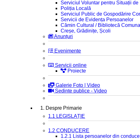
Serviciul Voluntar pentru Situații d
Poliția Locală
Serviciul Public de Gospodărire C
Servicii de Evidența Persoanelor
Cămin Cultural / Bibliotecă Comuna
Creșe, Grădinițe, Școli
Anunțuri
Evenimente
Servicii online
Proiecte
Galerie Foto | Video
Sedinte publice - Video
1. Despre Primarie
1.1 LEGISLAȚIE
1.2 CONDUCERE
1.2.1 Lista persoanelor din conduce