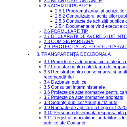
2.4 BILANȚURI CONTABILE
2.5 ACHIZIȚII PUBLICE
2.5.1 Programul anual al achizițiilor
2.5.2 Centralizatorul achizițiilor p
2.5.3 Contracte de achiziții publice
2.5.4 Documente privind execuția co
2.6 FORMULARE TIP
2.7 DECLARAȚII DE AVERE ȘI DE IN
2.8 COMISIA PARITARĂ
2.9. PROTECȚIA DATELOR CU CARA
3. TRANSPARENȚĂ DECIZIONALĂ
3.1 Proiecte de acte normative aflate în c
3.2 Formular pentru colectarea de propune
3.3 Registrul pentru consemnarea și anali
recomandărilor
3.4 Dezbateri publice
3.5 Consultari interministeriale
3.6 Proiecte de acte normative pentru care
3.7 Proiecte de acte normative adoptate
3.8 Ședințe publice/ Anunțuri/ Minute
3.9 Rapoarte de aplicare a Legii nr. 52/2
3.10 Persoana desemnată responsabilă pen
3.11 Registrul asociațiilor, fundațiilor și fe
publice ale Comunei