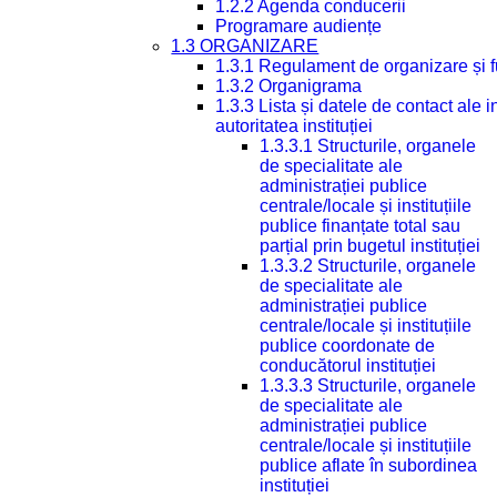
1.2.2 Agenda conducerii
Programare audiențe
1.3 ORGANIZARE
1.3.1 Regulament de organizare și 
1.3.2 Organigrama
1.3.3 Lista și datele de contact ale
autoritatea instituției
1.3.3.1 Structurile, organele
de specialitate ale
administrației publice
centrale/locale și instituțiile
publice finanțate total sau
parțial prin bugetul instituției
1.3.3.2 Structurile, organele
de specialitate ale
administrației publice
centrale/locale și instituțiile
publice coordonate de
conducătorul instituției
1.3.3.3 Structurile, organele
de specialitate ale
administrației publice
centrale/locale și instituțiile
publice aflate în subordinea
instituției