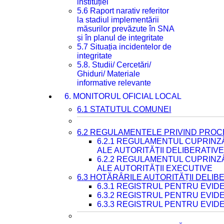
instituției
5.6 Raport narativ referitor
la stadiul implementării
măsurilor prevăzute în SNA
și în planul de integritate
5.7 Situația incidentelor de
integritate
5.8. Studii/ Cercetări/
Ghiduri/ Materiale
informative relevante
6. MONITORUL OFICIAL LOCAL
6.1 STATUTUL COMUNEI
6.2 REGULAMENTELE PRIVIND PROC
6.2.1 REGULAMENTUL CUPRINZ
ALE AUTORITĂȚII DELIBERATIV
6.2.2 REGULAMENTUL CUPRINZ
ALE AUTORITĂȚII EXECUTIVE
6.3 HOTĂRÂRILE AUTORITĂȚII DELIB
6.3.1 REGISTRUL PENTRU EVI
6.3.2 REGISTRUL PENTRU EVI
6.3.3 REGISTRUL PENTRU EVID