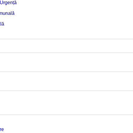
e Urgență
omunală
lă
re