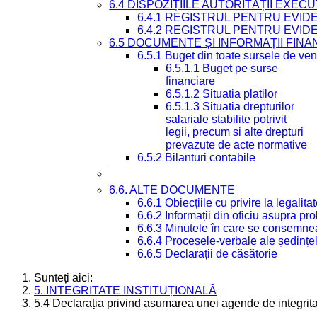
6.4 DISPOZIȚIILE AUTORITĂȚII EXECU
6.4.1 REGISTRUL PENTRU EVID
6.4.2 REGISTRUL PENTRU EVID
6.5 DOCUMENTE ȘI INFORMAȚII FIN
6.5.1 Buget din toate sursele de veni
6.5.1.1 Buget pe surse
financiare
6.5.1.2 Situatia platilor
6.5.1.3 Situatia drepturilor
salariale stabilite potrivit
legii, precum si alte drepturi
prevazute de acte normative
6.5.2 Bilanturi contabile
6.6. ALTE DOCUMENTE
6.6.1 Obiecțiile cu privire la legali
6.6.2 Informații din oficiu asupra p
6.6.3 Minutele în care se consemnea
6.6.4 Procesele-verbale ale ședințel
6.6.5 Declarații de căsătorie
Sunteți aici:
5. INTEGRITATE INSTITUȚIONALĂ
5.4 Declarația privind asumarea unei agende de integrit