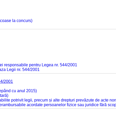
 scoase la concurs)
ei responsabile pentru Legea nr. 544/2001
baza Legii nr. 544/2001
44/2001
cepând cu anul 2015)
tară)
tabilite potrivit legii, precum și alte drepturi prevăzute de acte no
 nerambursabile acordate persoanelor fizice sau juridice fără sco