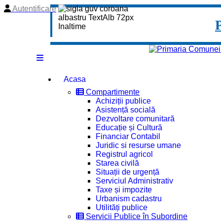
Autentificare
Acasa
Compartimente
Achiziții publice
Asistență socială
Dezvoltare comunitară
Educație și Cultură
Financiar Contabil
Juridic si resurse umane
Registrul agricol
Starea civilă
Situații de urgență
Serviciul Administrativ
Taxe și impozite
Urbanism cadastru
Utilități publice
Servicii Publice în Subordine