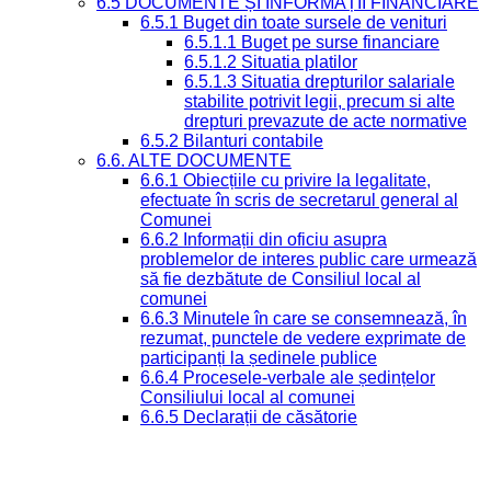
6.5 DOCUMENTE ȘI INFORMAȚII FINANCIARE
6.5.1 Buget din toate sursele de venituri
6.5.1.1 Buget pe surse financiare
6.5.1.2 Situatia platilor
6.5.1.3 Situatia drepturilor salariale
stabilite potrivit legii, precum si alte
drepturi prevazute de acte normative
6.5.2 Bilanturi contabile
6.6. ALTE DOCUMENTE
6.6.1 Obiecțiile cu privire la legalitate,
efectuate în scris de secretarul general al
Comunei
6.6.2 Informații din oficiu asupra
problemelor de interes public care urmează
să fie dezbătute de Consiliul local al
comunei
6.6.3 Minutele în care se consemnează, în
rezumat, punctele de vedere exprimate de
participanți la ședinele publice
6.6.4 Procesele-verbale ale ședințelor
Consiliului local al comunei
6.6.5 Declarații de căsătorie