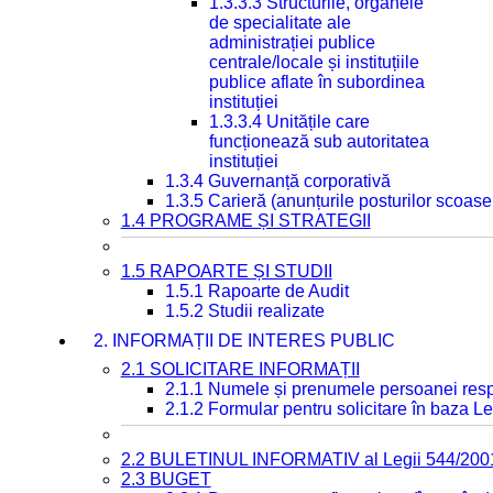
1.3.3.3 Structurile, organele
de specialitate ale
administrației publice
centrale/locale și instituțiile
publice aflate în subordinea
instituției
1.3.3.4 Unitățile care
funcționează sub autoritatea
instituției
1.3.4 Guvernanță corporativă
1.3.5 Carieră (anunțurile posturilor scoase
1.4 PROGRAME ȘI STRATEGII
1.5 RAPOARTE ȘI STUDII
1.5.1 Rapoarte de Audit
1.5.2 Studii realizate
2. INFORMAȚII DE INTERES PUBLIC
2.1 SOLICITARE INFORMAȚII
2.1.1 Numele și prenumele persoanei resp
2.1.2 Formular pentru solicitare în baza Le
2.2 BULETINUL INFORMATIV al Legii 544/200
2.3 BUGET