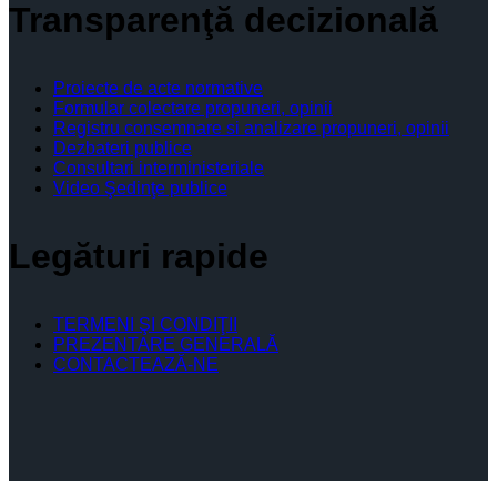
Transparenţă decizională
Proiecte de acte normative
Formular colectare propuneri, opinii
Registru consemnare si analizare propuneri, opinii
Dezbateri publice
Consultari interministeriale
Video Şedinţe publice
Legături rapide
TERMENI ŞI CONDIŢII
PREZENTARE GENERALĂ
CONTACTEAZĂ-NE