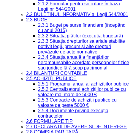
2.1.2 Formular pentru solicitare în baza
Legii nr. 544/2001
2.2 BULETINUL INFORMATIV al Legii 544/2001
2.3 BUGET
2.3.1 Buget pe surse financiare (începând
cu anul 2015)
2.3.2 Situația plăților (execuția bugetară)
2.3.3 Situația drepturilor salariale stabilite
potrivit legii, precum și alte drepturi
prevăzute de acte normative
2.3.4 Situația anuală a finanțărilor
nerambursabile acordate persoanelor fizice
sau juridice fără scop patrimonial
2.4 BILANȚURI CONTABILE
2.5 ACHIZIȚII PUBLICE
2.5.1 Programul anual al achizițiilor publice
2.5.2 Centralizatorul achizițiilor publice cu
valoare mai mare de 5000 €
2.5.3 Contracte de achiziții publice cu
valoare de peste 5000 €
2.5.4 Documente privind execuția
contractelor
2.6 FORMULARE TIP
2.7 DECLARAȚII DE AVERE ȘI DE INTERESE
2.8 COMISIA PARITARĂ