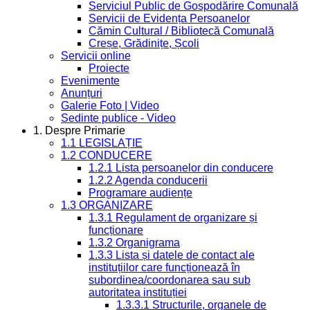
Serviciul Public de Gospodărire Comunală
Servicii de Evidența Persoanelor
Cămin Cultural / Bibliotecă Comunală
Creșe, Grădinițe, Școli
Servicii online
Proiecte
Evenimente
Anunțuri
Galerie Foto | Video
Sedinte publice - Video
1. Despre Primarie
1.1 LEGISLAȚIE
1.2 CONDUCERE
1.2.1 Lista persoanelor din conducere
1.2.2 Agenda conducerii
Programare audiențe
1.3 ORGANIZARE
1.3.1 Regulament de organizare și
funcționare
1.3.2 Organigrama
1.3.3 Lista și datele de contact ale
instituțiilor care funcționează în
subordinea/coordonarea sau sub
autoritatea instituției
1.3.3.1 Structurile, organele de