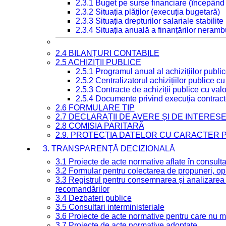
2.3.1 Buget pe surse financiare (începând
2.3.2 Situația plăților (execuția bugetară)
2.3.3 Situația drepturilor salariale stabilit
2.3.4 Situația anuală a finanțărilor neramb
2.4 BILANȚURI CONTABILE
2.5 ACHIZIȚII PUBLICE
2.5.1 Programul anual al achizițiilor publi
2.5.2 Centralizatorul achizițiilor publice 
2.5.3 Contracte de achiziții publice cu va
2.5.4 Documente privind execuția contract
2.6 FORMULARE TIP
2.7 DECLARAȚII DE AVERE ȘI DE INTERES
2.8 COMISIA PARITARĂ
2.9. PROTECȚIA DATELOR CU CARACTER
3. TRANSPARENȚĂ DECIZIONALĂ
3.1 Proiecte de acte normative aflate în consult
3.2 Formular pentru colectarea de propuneri, opi
3.3 Registrul pentru consemnarea și analizarea p
recomandărilor
3.4 Dezbateri publice
3.5 Consultari interministeriale
3.6 Proiecte de acte normative pentru care nu ma
3.7 Proiecte de acte normative adoptate