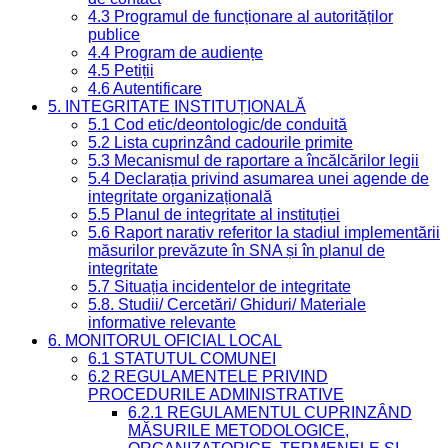
4.3 Programul de funcționare al autorităților
publice
4.4 Program de audiențe
4.5 Petiții
4.6 Autentificare
5. INTEGRITATE INSTITUȚIONALĂ
5.1 Cod etic/deontologic/de conduită
5.2 Lista cuprinzând cadourile primite
5.3 Mecanismul de raportare a încălcărilor legii
5.4 Declarația privind asumarea unei agende de
integritate organizațională
5.5 Planul de integritate al instituției
5.6 Raport narativ referitor la stadiul implementării
măsurilor prevăzute în SNA și în planul de
integritate
5.7 Situația incidentelor de integritate
5.8. Studii/ Cercetări/ Ghiduri/ Materiale
informative relevante
6. MONITORUL OFICIAL LOCAL
6.1 STATUTUL COMUNEI
6.2 REGULAMENTELE PRIVIND
PROCEDURILE ADMINISTRATIVE
6.2.1 REGULAMENTUL CUPRINZÂND
MĂSURILE METODOLOGICE,