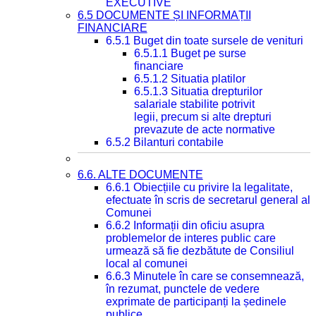
EXECUTIVE
6.5 DOCUMENTE ȘI INFORMAȚII
FINANCIARE
6.5.1 Buget din toate sursele de venituri
6.5.1.1 Buget pe surse
financiare
6.5.1.2 Situatia platilor
6.5.1.3 Situatia drepturilor
salariale stabilite potrivit
legii, precum si alte drepturi
prevazute de acte normative
6.5.2 Bilanturi contabile
6.6. ALTE DOCUMENTE
6.6.1 Obiecțiile cu privire la legalitate,
efectuate în scris de secretarul general al
Comunei
6.6.2 Informații din oficiu asupra
problemelor de interes public care
urmează să fie dezbătute de Consiliul
local al comunei
6.6.3 Minutele în care se consemnează,
în rezumat, punctele de vedere
exprimate de participanți la ședinele
publice