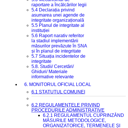
raportare a încălcărilor legii
5.4 Declarația privind
asumarea unei agende de
integritate organizațională
5.5 Planul de integritate al
instituției
5.6 Raport narativ referitor
la stadiul implementării
măsurilor prevăzute în SNA
și în planul de integritate
5.7 Situația incidentelor de
integritate
5.8. Studii/ Cercetări/
Ghiduri/ Materiale
informative relevante
6. MONITORUL OFICIAL LOCAL
6.1 STATUTUL COMUNEI
6.2 REGULAMENTELE PRIVIND
PROCEDURILE ADMINISTRATIVE
6.2.1 REGULAMENTUL CUPRINZÂND
MĂSURILE METODOLOGICE,
ORGANIZATORICE, TERMENELE ȘI