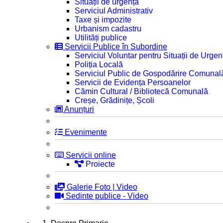
Situații de urgență
Serviciul Administrativ
Taxe și impozite
Urbanism cadastru
Utilități publice
Servicii Publice în Subordine
Serviciul Voluntar pentru Situații de Urgen
Poliția Locală
Serviciul Public de Gospodărire Comunal
Servicii de Evidența Persoanelor
Cămin Cultural / Bibliotecă Comunală
Creșe, Grădinițe, Școli
Anunțuri
Evenimente
Servicii online
Proiecte
Galerie Foto | Video
Sedinte publice - Video