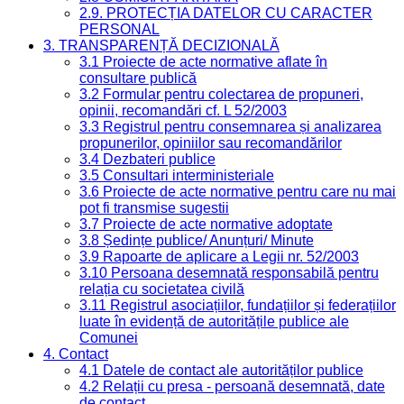
2.9. PROTECȚIA DATELOR CU CARACTER
PERSONAL
3. TRANSPARENȚĂ DECIZIONALĂ
3.1 Proiecte de acte normative aflate în
consultare publică
3.2 Formular pentru colectarea de propuneri,
opinii, recomandări cf. L 52/2003
3.3 Registrul pentru consemnarea și analizarea
propunerilor, opiniilor sau recomandărilor
3.4 Dezbateri publice
3.5 Consultari interministeriale
3.6 Proiecte de acte normative pentru care nu mai
pot fi transmise sugestii
3.7 Proiecte de acte normative adoptate
3.8 Ședințe publice/ Anunțuri/ Minute
3.9 Rapoarte de aplicare a Legii nr. 52/2003
3.10 Persoana desemnată responsabilă pentru
relația cu societatea civilă
3.11 Registrul asociațiilor, fundațiilor și federațiilor
luate în evidență de autoritățile publice ale
Comunei
4. Contact
4.1 Datele de contact ale autorităților publice
4.2 Relații cu presa - persoană desemnată, date
de contact