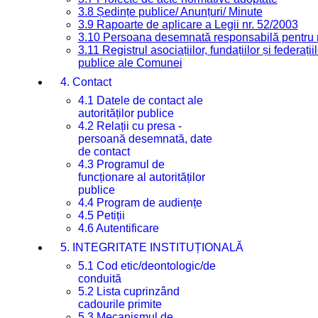
3.8 Ședințe publice/ Anunțuri/ Minute
3.9 Rapoarte de aplicare a Legii nr. 52/2003
3.10 Persoana desemnată responsabilă pentru re
3.11 Registrul asociațiilor, fundațiilor și federații
publice ale Comunei
4. Contact
4.1 Datele de contact ale
autorităților publice
4.2 Relații cu presa -
persoană desemnată, date
de contact
4.3 Programul de
funcționare al autorităților
publice
4.4 Program de audiențe
4.5 Petiții
4.6 Autentificare
5. INTEGRITATE INSTITUȚIONALĂ
5.1 Cod etic/deontologic/de
conduită
5.2 Lista cuprinzând
cadourile primite
5.3 Mecanismul de