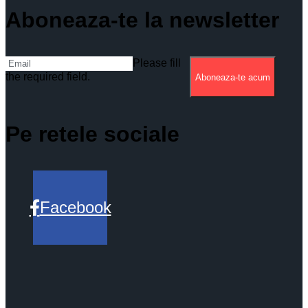
Aboneaza-te la newsletter
Please fill
the required field.
Aboneaza-te acum
Pe retele sociale
Facebook