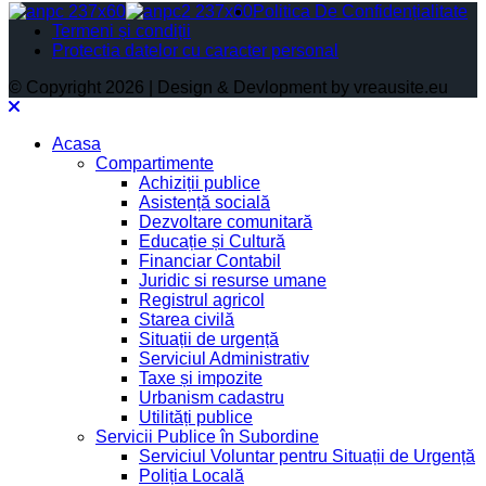
Politica De Confidențialitate
Termeni și condiții
Protectia datelor cu caracter personal
© Copyright 2026 | Design & Devlopment by vreausite.eu
Acasa
Compartimente
Achiziții publice
Asistență socială
Dezvoltare comunitară
Educație și Cultură
Financiar Contabil
Juridic si resurse umane
Registrul agricol
Starea civilă
Situații de urgență
Serviciul Administrativ
Taxe și impozite
Urbanism cadastru
Utilități publice
Servicii Publice în Subordine
Serviciul Voluntar pentru Situații de Urgență
Poliția Locală