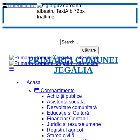
Autentificare
PRIMĂRIA COMUNEI
JEGĂLIA
Acasa
Compartimente
Achiziții publice
Asistență socială
Dezvoltare comunitară
Educație și Cultură
Financiar Contabil
Juridic si resurse umane
Registrul agricol
Starea civilă