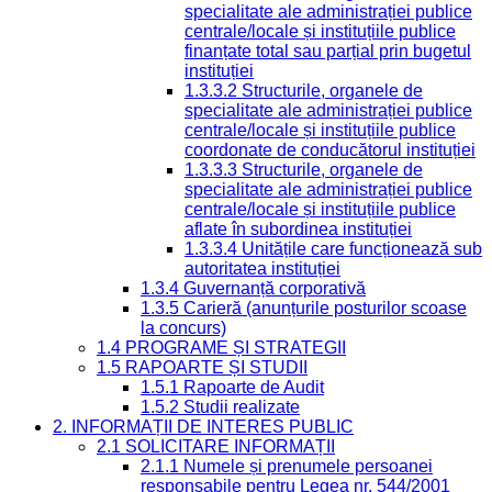
specialitate ale administrației publice
centrale/locale și instituțiile publice
finanțate total sau parțial prin bugetul
instituției
1.3.3.2 Structurile, organele de
specialitate ale administrației publice
centrale/locale și instituțiile publice
coordonate de conducătorul instituției
1.3.3.3 Structurile, organele de
specialitate ale administrației publice
centrale/locale și instituțiile publice
aflate în subordinea instituției
1.3.3.4 Unitățile care funcționează sub
autoritatea instituției
1.3.4 Guvernanță corporativă
1.3.5 Carieră (anunțurile posturilor scoase
la concurs)
1.4 PROGRAME ȘI STRATEGII
1.5 RAPOARTE ȘI STUDII
1.5.1 Rapoarte de Audit
1.5.2 Studii realizate
2. INFORMAȚII DE INTERES PUBLIC
2.1 SOLICITARE INFORMAȚII
2.1.1 Numele și prenumele persoanei
responsabile pentru Legea nr. 544/2001