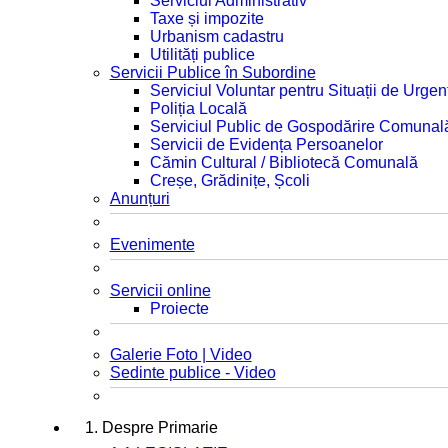
Serviciul Administrativ
Taxe și impozite
Urbanism cadastru
Utilități publice
Servicii Publice în Subordine
Serviciul Voluntar pentru Situații de Urgen
Poliția Locală
Serviciul Public de Gospodărire Comunal
Servicii de Evidența Persoanelor
Cămin Cultural / Bibliotecă Comunală
Creșe, Grădinițe, Școli
Anunțuri
Evenimente
Servicii online
Proiecte
Galerie Foto | Video
Sedinte publice - Video
1. Despre Primarie