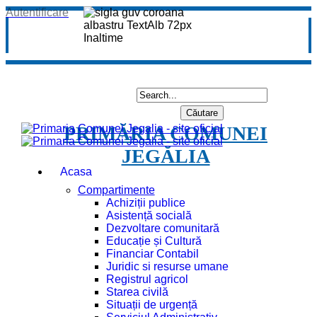
Autentificare
PRIMĂRIA COMUNEI
JEGĂLIA
Acasa
Compartimente
Achiziții publice
Asistență socială
Dezvoltare comunitară
Educație și Cultură
Financiar Contabil
Juridic si resurse umane
Registrul agricol
Starea civilă
Situații de urgență