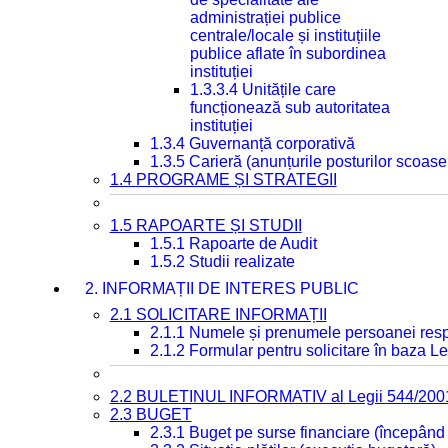
administrației publice
centrale/locale și instituțiile
publice aflate în subordinea
instituției
1.3.3.4 Unitățile care
funcționează sub autoritatea
instituției
1.3.4 Guvernanță corporativă
1.3.5 Carieră (anunțurile posturilor scoase
1.4 PROGRAME ȘI STRATEGII
1.5 RAPOARTE ȘI STUDII
1.5.1 Rapoarte de Audit
1.5.2 Studii realizate
2. INFORMAȚII DE INTERES PUBLIC
2.1 SOLICITARE INFORMAȚII
2.1.1 Numele și prenumele persoanei resp
2.1.2 Formular pentru solicitare în baza Le
2.2 BULETINUL INFORMATIV al Legii 544/200
2.3 BUGET
2.3.1 Buget pe surse financiare (începând