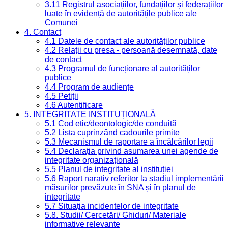
3.11 Registrul asociațiilor, fundațiilor și federațiilor
luate în evidență de autoritățile publice ale
Comunei
4. Contact
4.1 Datele de contact ale autorităților publice
4.2 Relații cu presa - persoană desemnată, date
de contact
4.3 Programul de funcționare al autorităților
publice
4.4 Program de audiențe
4.5 Petiții
4.6 Autentificare
5. INTEGRITATE INSTITUȚIONALĂ
5.1 Cod etic/deontologic/de conduită
5.2 Lista cuprinzând cadourile primite
5.3 Mecanismul de raportare a încălcărilor legii
5.4 Declarația privind asumarea unei agende de
integritate organizațională
5.5 Planul de integritate al instituției
5.6 Raport narativ referitor la stadiul implementării
măsurilor prevăzute în SNA și în planul de
integritate
5.7 Situația incidentelor de integritate
5.8. Studii/ Cercetări/ Ghiduri/ Materiale
informative relevante