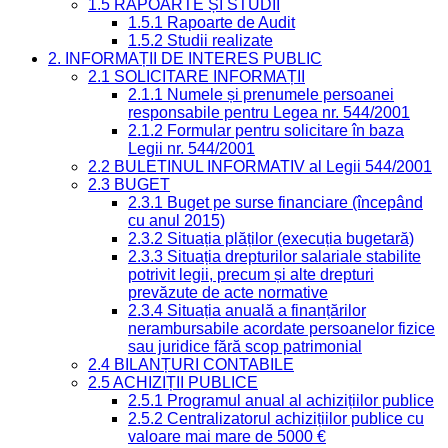
1.5 RAPOARTE ȘI STUDII
1.5.1 Rapoarte de Audit
1.5.2 Studii realizate
2. INFORMAȚII DE INTERES PUBLIC
2.1 SOLICITARE INFORMAȚII
2.1.1 Numele și prenumele persoanei
responsabile pentru Legea nr. 544/2001
2.1.2 Formular pentru solicitare în baza
Legii nr. 544/2001
2.2 BULETINUL INFORMATIV al Legii 544/2001
2.3 BUGET
2.3.1 Buget pe surse financiare (începând
cu anul 2015)
2.3.2 Situația plăților (execuția bugetară)
2.3.3 Situația drepturilor salariale stabilite
potrivit legii, precum și alte drepturi
prevăzute de acte normative
2.3.4 Situația anuală a finanțărilor
nerambursabile acordate persoanelor fizice
sau juridice fără scop patrimonial
2.4 BILANȚURI CONTABILE
2.5 ACHIZIȚII PUBLICE
2.5.1 Programul anual al achizițiilor publice
2.5.2 Centralizatorul achizițiilor publice cu
valoare mai mare de 5000 €