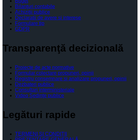
Buget
Bilanţuri contabile
Achiziţii publice
Declaratii de avere si interese
Formulare tip
GDPR
Transparenţă decizională
Proiecte de acte normative
Formular colectare propuneri, opinii
Registru consemnare si analizare propuneri, opinii
Dezbateri publice
Consultari interministeriale
Video Şedinţe publice
Legături rapide
TERMENI ŞI CONDIŢII
PREZENTARE GENERALĂ