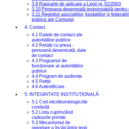
3.9 Rapoarte de aplicare a Legii nr. 52/2003
3.10 Persoana desemnată responsabilă pentru re
3.11 Registrul asociațiilor, fundațiilor și federații
publice ale Comunei
4. Contact
4.1 Datele de contact ale
autorităților publice
4.2 Relații cu presa -
persoană desemnată, date
de contact
4.3 Programul de
funcționare al autorităților
publice
4.4 Program de audiențe
4.5 Petiții
4.6 Autentificare
5. INTEGRITATE INSTITUȚIONALĂ
5.1 Cod etic/deontologic/de
conduită
5.2 Lista cuprinzând
cadourile primite
5.3 Mecanismul de
raportare a încălcărilor legii