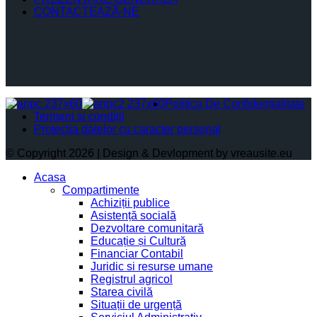
CONTACTEAZĂ-NE
Politica De Confidențialitate
Termeni și condiții
Protectia datelor cu caracter personal
© Copyright 2026 | Design & Devlopment by vreausite.eu
Acasa
Compartimente
Achiziții publice
Asistență socială
Dezvoltare comunitară
Educație și Cultură
Financiar Contabil
Juridic si resurse umane
Registrul agricol
Starea civilă
Situații de urgență