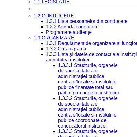
1.1 LEGISLAȚIE
1.2 CONDUCERE
1.2.1 Lista persoanelor din conducere
1.2.2 Agenda conducerii
Programare audiențe
1.3 ORGANIZARE
1.3.1 Regulament de organizare și funcțio
1.3.2 Organigrama
1.3.3 Lista și datele de contact ale instit
autoritatea instituției
1.3.3.1 Structurile, organele
de specialitate ale
administrației publice
centrale/locale și instituțiile
publice finanțate total sau
parțial prin bugetul instituției
1.3.3.2 Structurile, organele
de specialitate ale
administrației publice
centrale/locale și instituțiile
publice coordonate de
conducătorul instituției
1.3.3.3 Structurile, organele
de specialitate ale