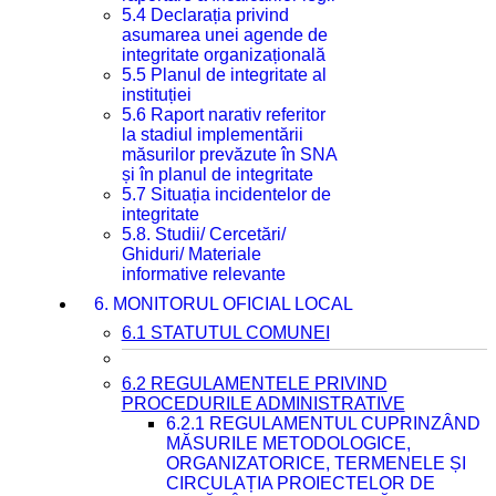
5.4 Declarația privind
asumarea unei agende de
integritate organizațională
5.5 Planul de integritate al
instituției
5.6 Raport narativ referitor
la stadiul implementării
măsurilor prevăzute în SNA
și în planul de integritate
5.7 Situația incidentelor de
integritate
5.8. Studii/ Cercetări/
Ghiduri/ Materiale
informative relevante
6. MONITORUL OFICIAL LOCAL
6.1 STATUTUL COMUNEI
6.2 REGULAMENTELE PRIVIND
PROCEDURILE ADMINISTRATIVE
6.2.1 REGULAMENTUL CUPRINZÂND
MĂSURILE METODOLOGICE,
ORGANIZATORICE, TERMENELE ȘI
CIRCULAȚIA PROIECTELOR DE