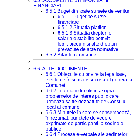
6.5 DOCUMENTE ȘI INFORMAȚII
FINANCIARE
6.5.1 Buget din toate sursele de venituri
6.5.1.1 Buget pe surse
financiare
6.5.1.2 Situatia platilor
6.5.1.3 Situatia drepturilor
salariale stabilite potrivit
legii, precum si alte drepturi
prevazute de acte normative
6.5.2 Bilanturi contabile
6.6. ALTE DOCUMENTE
6.6.1 Obiecțiile cu privire la legalitate,
efectuate în scris de secretarul general al
Comunei
6.6.2 Informații din oficiu asupra
problemelor de interes public care
urmează să fie dezbătute de Consiliul
local al comunei
6.6.3 Minutele în care se consemnează,
în rezumat, punctele de vedere
exprimate de participanți la ședinele
publice
6.6.4 Procesele-verbale ale ședințelor