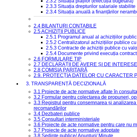
2.3.2 Situația plăților (execuția bugetară)
2.3.3 Situația drepturilor salariale stabilit
2.3.4 Situația anuală a finanțărilor neramb
2.4 BILANȚURI CONTABILE
2.5 ACHIZIȚII PUBLICE
2.5.1 Programul anual al achizițiilor publi
2.5.2 Centralizatorul achizițiilor publice 
2.5.3 Contracte de achiziții publice cu va
2.5.4 Documente privind execuția contract
2.6 FORMULARE TIP
2.7 DECLARAȚII DE AVERE ȘI DE INTERES
2.8 COMISIA PARITARĂ
2.9. PROTECȚIA DATELOR CU CARACTER
3. TRANSPARENȚĂ DECIZIONALĂ
3.1 Proiecte de acte normative aflate în consult
3.2 Formular pentru colectarea de propuneri, opi
3.3 Registrul pentru consemnarea și analizarea p
recomandărilor
3.4 Dezbateri publice
3.5 Consultari interministeriale
3.6 Proiecte de acte normative pentru care nu ma
3.7 Proiecte de acte normative adoptate
3.8 Ședințe publice/ Anunțuri/ Minute