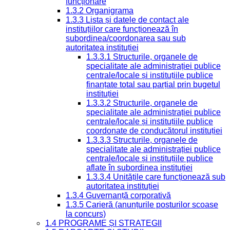
funcționare
1.3.2 Organigrama
1.3.3 Lista și datele de contact ale
instituțiilor care funcționează în
subordinea/coordonarea sau sub
autoritatea instituției
1.3.3.1 Structurile, organele de
specialitate ale administrației publice
centrale/locale și instituțiile publice
finanțate total sau parțial prin bugetul
instituției
1.3.3.2 Structurile, organele de
specialitate ale administrației publice
centrale/locale și instituțiile publice
coordonate de conducătorul instituției
1.3.3.3 Structurile, organele de
specialitate ale administrației publice
centrale/locale și instituțiile publice
aflate în subordinea instituției
1.3.3.4 Unitățile care funcționează sub
autoritatea instituției
1.3.4 Guvernanță corporativă
1.3.5 Carieră (anunțurile posturilor scoase
la concurs)
1.4 PROGRAME ȘI STRATEGII