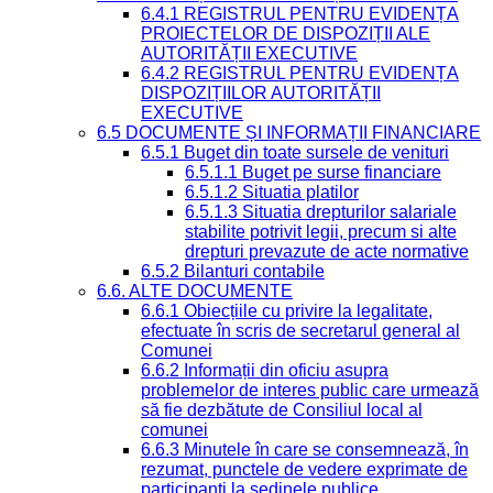
6.4.1 REGISTRUL PENTRU EVIDENȚA
PROIECTELOR DE DISPOZIȚII ALE
AUTORITĂȚII EXECUTIVE
6.4.2 REGISTRUL PENTRU EVIDENȚA
DISPOZIȚIILOR AUTORITĂȚII
EXECUTIVE
6.5 DOCUMENTE ȘI INFORMAȚII FINANCIARE
6.5.1 Buget din toate sursele de venituri
6.5.1.1 Buget pe surse financiare
6.5.1.2 Situatia platilor
6.5.1.3 Situatia drepturilor salariale
stabilite potrivit legii, precum si alte
drepturi prevazute de acte normative
6.5.2 Bilanturi contabile
6.6. ALTE DOCUMENTE
6.6.1 Obiecțiile cu privire la legalitate,
efectuate în scris de secretarul general al
Comunei
6.6.2 Informații din oficiu asupra
problemelor de interes public care urmează
să fie dezbătute de Consiliul local al
comunei
6.6.3 Minutele în care se consemnează, în
rezumat, punctele de vedere exprimate de
participanți la ședinele publice