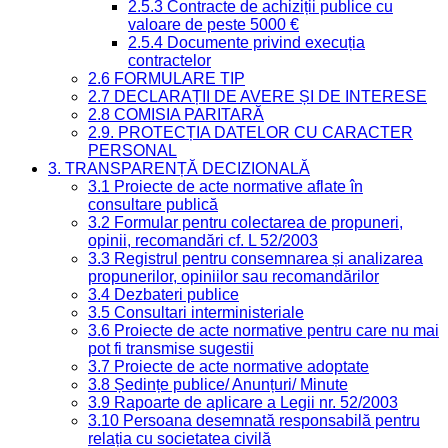
2.5.3 Contracte de achiziții publice cu
valoare de peste 5000 €
2.5.4 Documente privind execuția
contractelor
2.6 FORMULARE TIP
2.7 DECLARAȚII DE AVERE ȘI DE INTERESE
2.8 COMISIA PARITARĂ
2.9. PROTECȚIA DATELOR CU CARACTER
PERSONAL
3. TRANSPARENȚĂ DECIZIONALĂ
3.1 Proiecte de acte normative aflate în
consultare publică
3.2 Formular pentru colectarea de propuneri,
opinii, recomandări cf. L 52/2003
3.3 Registrul pentru consemnarea și analizarea
propunerilor, opiniilor sau recomandărilor
3.4 Dezbateri publice
3.5 Consultari interministeriale
3.6 Proiecte de acte normative pentru care nu mai
pot fi transmise sugestii
3.7 Proiecte de acte normative adoptate
3.8 Ședințe publice/ Anunțuri/ Minute
3.9 Rapoarte de aplicare a Legii nr. 52/2003
3.10 Persoana desemnată responsabilă pentru
relația cu societatea civilă