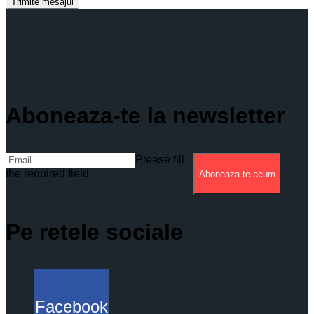
Trimite mesajul
Aboneaza-te la newsletter
Please fill
the required field.
Aboneaza-te acum
Pe retele sociale
Facebook