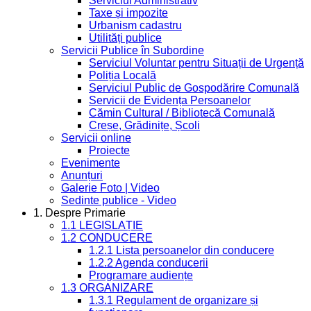
Serviciul Administrativ
Taxe și impozite
Urbanism cadastru
Utilități publice
Servicii Publice în Subordine
Serviciul Voluntar pentru Situații de Urgență
Poliția Locală
Serviciul Public de Gospodărire Comunală
Servicii de Evidența Persoanelor
Cămin Cultural / Bibliotecă Comunală
Creșe, Grădinițe, Școli
Servicii online
Proiecte
Evenimente
Anunțuri
Galerie Foto | Video
Sedinte publice - Video
1. Despre Primarie
1.1 LEGISLAȚIE
1.2 CONDUCERE
1.2.1 Lista persoanelor din conducere
1.2.2 Agenda conducerii
Programare audiențe
1.3 ORGANIZARE
1.3.1 Regulament de organizare și