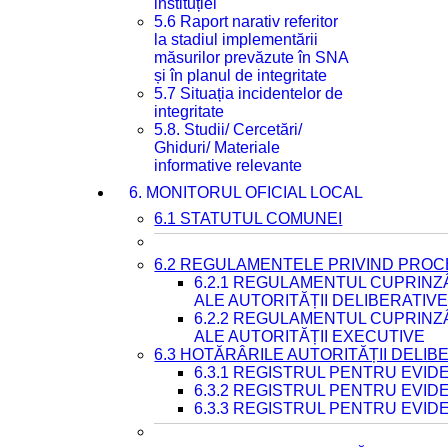
instituției
5.6 Raport narativ referitor
la stadiul implementării
măsurilor prevăzute în SNA
și în planul de integritate
5.7 Situația incidentelor de
integritate
5.8. Studii/ Cercetări/
Ghiduri/ Materiale
informative relevante
6. MONITORUL OFICIAL LOCAL
6.1 STATUTUL COMUNEI
6.2 REGULAMENTELE PRIVIND PROC
6.2.1 REGULAMENTUL CUPRINZ
ALE AUTORITĂȚII DELIBERATIV
6.2.2 REGULAMENTUL CUPRINZ
ALE AUTORITĂȚII EXECUTIVE
6.3 HOTĂRÂRILE AUTORITĂȚII DELIB
6.3.1 REGISTRUL PENTRU EVI
6.3.2 REGISTRUL PENTRU EVI
6.3.3 REGISTRUL PENTRU EVID