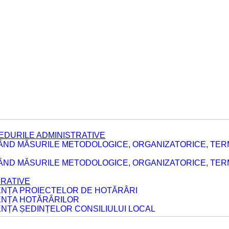
EDURILE ADMINISTRATIVE
ÂND MĂSURILE METODOLOGICE, ORGANIZATORICE, TER
E
ÂND MĂSURILE METODOLOGICE, ORGANIZATORICE, TERME
ERATIVE
DENȚA PROIECTELOR DE HOTĂRÂRI
DENȚA HOTĂRÂRILOR
ENȚA ȘEDINȚELOR CONSILIULUI LOCAL