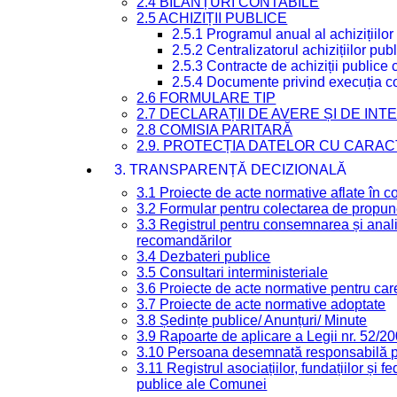
2.4 BILANȚURI CONTABILE
2.5 ACHIZIȚII PUBLICE
2.5.1 Programul anual al achizițiilor
2.5.2 Centralizatorul achizițiilor p
2.5.3 Contracte de achiziții publice
2.5.4 Documente privind execuția co
2.6 FORMULARE TIP
2.7 DECLARAȚII DE AVERE ȘI DE IN
2.8 COMISIA PARITARĂ
2.9. PROTECȚIA DATELOR CU CARA
3. TRANSPARENȚĂ DECIZIONALĂ
3.1 Proiecte de acte normative aflate în c
3.2 Formular pentru colectarea de propune
3.3 Registrul pentru consemnarea și anali
recomandărilor
3.4 Dezbateri publice
3.5 Consultari interministeriale
3.6 Proiecte de acte normative pentru care
3.7 Proiecte de acte normative adoptate
3.8 Ședințe publice/ Anunțuri/ Minute
3.9 Rapoarte de aplicare a Legii nr. 52/2
3.10 Persoana desemnată responsabilă pen
3.11 Registrul asociațiilor, fundațiilor și fe
publice ale Comunei