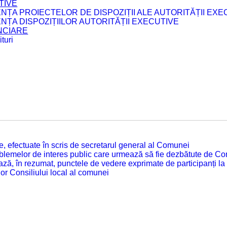
TIVE
ENȚA PROIECTELOR DE DISPOZIȚII ALE AUTORITĂȚII EXE
ENȚA DISPOZIȚIILOR AUTORITĂȚII EXECUTIVE
ANCIARE
turi
tate, efectuate în scris de secretarul general al Comunei
roblemelor de interes public care urmează să fie dezbătute de Con
ză, în rezumat, punctele de vedere exprimate de participanți la
or Consiliului local al comunei