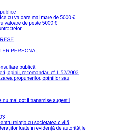
 publice
ublice cu valoare mai mare de 5000 €
 cu valoare de peste 5000 €
ntractelor
TERESE
CTER PERSONAL
onsultare publică
ri, opinii, recomandări cf. L 52/2003
zarea propunerilor, opiniilor sau
 nu mai pot fi transmise sugestii
003
tru relația cu societatea civilă
derațiilor luate în evidență de autoritățile