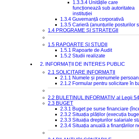
1.3.3.4 Unitățile care
funcționează sub autoritatea
instituției
1.3.4 Guvernanță corporativă
1.3.5 Carieră (anunțurile posturilor
1.4 PROGRAME ȘI STRATEGII
1.5 RAPOARTE ȘI STUDII
1.5.1 Rapoarte de Audit
1.5.2 Studii realizate
2. INFORMAȚII DE INTERES PUBLIC
2.1 SOLICITARE INFORMAȚII
2.1.1 Numele și prenumele persoan
2.1.2 Formular pentru solicitare în 
2.2 BULETINUL INFORMATIV al Legii 5
2.3 BUGET
2.3.1 Buget pe surse financiare (în
2.3.2 Situația plăților (execuția buge
2.3.3 Situația drepturilor salariale s
2.3.4 Situația anuală a finanțărilor