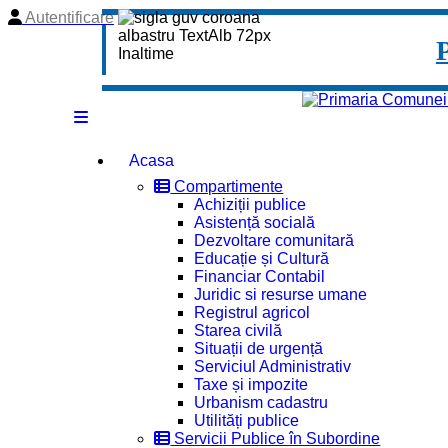
Autentificare
Acasa
Compartimente
Achiziții publice
Asistență socială
Dezvoltare comunitară
Educație și Cultură
Financiar Contabil
Juridic si resurse umane
Registrul agricol
Starea civilă
Situații de urgență
Serviciul Administrativ
Taxe și impozite
Urbanism cadastru
Utilități publice
Servicii Publice în Subordine