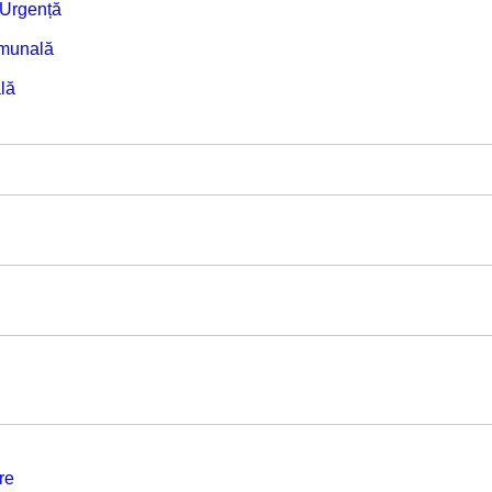
e Urgență
omunală
lă
re