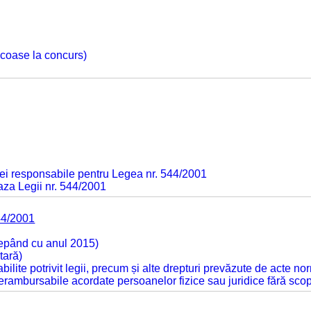
 scoase la concurs)
ei responsabile pentru Legea nr. 544/2001
baza Legii nr. 544/2001
44/2001
cepând cu anul 2015)
tară)
tabilite potrivit legii, precum și alte drepturi prevăzute de acte no
 nerambursabile acordate persoanelor fizice sau juridice fără sco