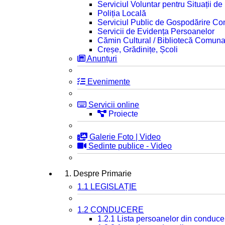
Serviciul Voluntar pentru Situații d
Poliția Locală
Serviciul Public de Gospodărire C
Servicii de Evidența Persoanelor
Cămin Cultural / Bibliotecă Comuna
Creșe, Grădinițe, Școli
Anunțuri
Evenimente
Servicii online
Proiecte
Galerie Foto | Video
Sedinte publice - Video
1. Despre Primarie
1.1 LEGISLAȚIE
1.2 CONDUCERE
1.2.1 Lista persoanelor din conduce