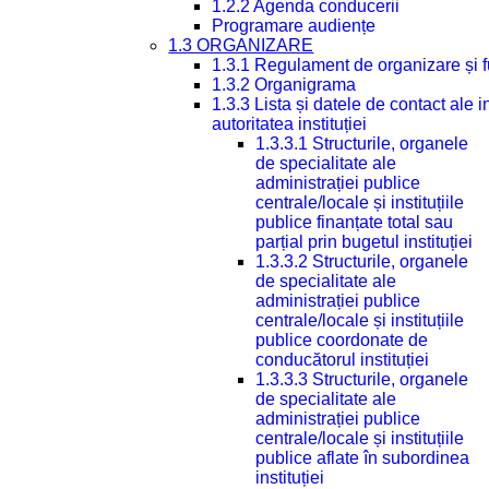
1.2.2 Agenda conducerii
Programare audiențe
1.3 ORGANIZARE
1.3.1 Regulament de organizare și 
1.3.2 Organigrama
1.3.3 Lista și datele de contact ale
autoritatea instituției
1.3.3.1 Structurile, organele
de specialitate ale
administrației publice
centrale/locale și instituțiile
publice finanțate total sau
parțial prin bugetul instituției
1.3.3.2 Structurile, organele
de specialitate ale
administrației publice
centrale/locale și instituțiile
publice coordonate de
conducătorul instituției
1.3.3.3 Structurile, organele
de specialitate ale
administrației publice
centrale/locale și instituțiile
publice aflate în subordinea
instituției