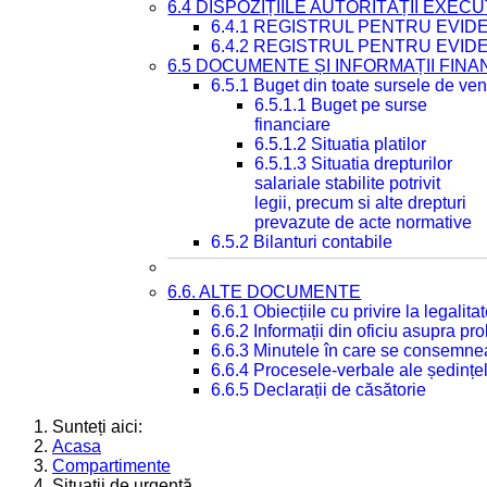
6.4 DISPOZIȚIILE AUTORITĂȚII EXECU
6.4.1 REGISTRUL PENTRU EVID
6.4.2 REGISTRUL PENTRU EVID
6.5 DOCUMENTE ȘI INFORMAȚII FIN
6.5.1 Buget din toate sursele de veni
6.5.1.1 Buget pe surse
financiare
6.5.1.2 Situatia platilor
6.5.1.3 Situatia drepturilor
salariale stabilite potrivit
legii, precum si alte drepturi
prevazute de acte normative
6.5.2 Bilanturi contabile
6.6. ALTE DOCUMENTE
6.6.1 Obiecțiile cu privire la legali
6.6.2 Informații din oficiu asupra p
6.6.3 Minutele în care se consemnea
6.6.4 Procesele-verbale ale ședințel
6.6.5 Declarații de căsătorie
Sunteți aici:
Acasa
Compartimente
Situații de urgență