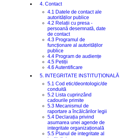
4. Contact
4.1 Datele de contact ale
autorităților publice
4.2 Relații cu presa -
persoană desemnată, date
de contact
4.3 Programul de
funcționare al autorităților
publice
4.4 Program de audiențe
4.5 Petiții
4.6 Autentificare
5. INTEGRITATE INSTITUȚIONALĂ
5.1 Cod etic/deontologic/de
conduită
5.2 Lista cuprinzând
cadourile primite
5.3 Mecanismul de
raportare a încălcărilor legii
5.4 Declarația privind
asumarea unei agende de
integritate organizațională
5.5 Planul de integritate al