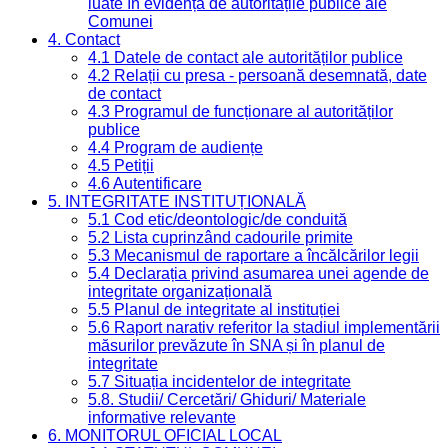
luate în evidență de autoritățile publice ale
Comunei
4. Contact
4.1 Datele de contact ale autorităților publice
4.2 Relații cu presa - persoană desemnată, date
de contact
4.3 Programul de funcționare al autorităților
publice
4.4 Program de audiențe
4.5 Petiții
4.6 Autentificare
5. INTEGRITATE INSTITUȚIONALĂ
5.1 Cod etic/deontologic/de conduită
5.2 Lista cuprinzând cadourile primite
5.3 Mecanismul de raportare a încălcărilor legii
5.4 Declarația privind asumarea unei agende de
integritate organizațională
5.5 Planul de integritate al instituției
5.6 Raport narativ referitor la stadiul implementării
măsurilor prevăzute în SNA și în planul de
integritate
5.7 Situația incidentelor de integritate
5.8. Studii/ Cercetări/ Ghiduri/ Materiale
informative relevante
6. MONITORUL OFICIAL LOCAL