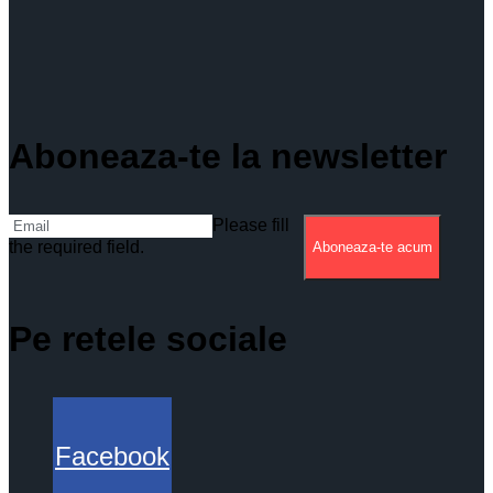
Aboneaza-te la newsletter
Please fill
the required field.
Aboneaza-te acum
Pe retele sociale
Facebook