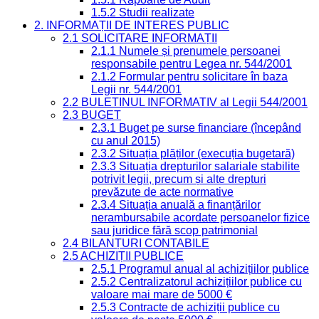
1.5.2 Studii realizate
2. INFORMAȚII DE INTERES PUBLIC
2.1 SOLICITARE INFORMAȚII
2.1.1 Numele și prenumele persoanei
responsabile pentru Legea nr. 544/2001
2.1.2 Formular pentru solicitare în baza
Legii nr. 544/2001
2.2 BULETINUL INFORMATIV al Legii 544/2001
2.3 BUGET
2.3.1 Buget pe surse financiare (începând
cu anul 2015)
2.3.2 Situația plăților (execuția bugetară)
2.3.3 Situația drepturilor salariale stabilite
potrivit legii, precum și alte drepturi
prevăzute de acte normative
2.3.4 Situația anuală a finanțărilor
nerambursabile acordate persoanelor fizice
sau juridice fără scop patrimonial
2.4 BILANȚURI CONTABILE
2.5 ACHIZIȚII PUBLICE
2.5.1 Programul anual al achizițiilor publice
2.5.2 Centralizatorul achizițiilor publice cu
valoare mai mare de 5000 €
2.5.3 Contracte de achiziții publice cu