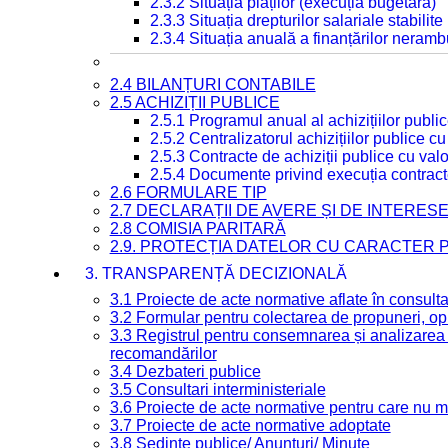
2.3.2 Situația plăților (execuția bugetară)
2.3.3 Situația drepturilor salariale stabilit
2.3.4 Situația anuală a finanțărilor neramb
2.4 BILANȚURI CONTABILE
2.5 ACHIZIȚII PUBLICE
2.5.1 Programul anual al achizițiilor publi
2.5.2 Centralizatorul achizițiilor publice 
2.5.3 Contracte de achiziții publice cu va
2.5.4 Documente privind execuția contract
2.6 FORMULARE TIP
2.7 DECLARAȚII DE AVERE ȘI DE INTERES
2.8 COMISIA PARITARĂ
2.9. PROTECȚIA DATELOR CU CARACTER
3. TRANSPARENȚĂ DECIZIONALĂ
3.1 Proiecte de acte normative aflate în consult
3.2 Formular pentru colectarea de propuneri, opi
3.3 Registrul pentru consemnarea și analizarea p
recomandărilor
3.4 Dezbateri publice
3.5 Consultari interministeriale
3.6 Proiecte de acte normative pentru care nu ma
3.7 Proiecte de acte normative adoptate
3.8 Ședințe publice/ Anunțuri/ Minute