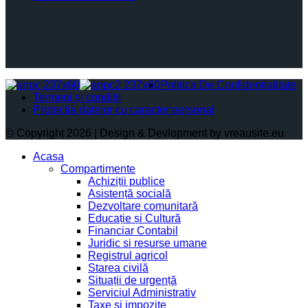
Politica De Confidențialitate
Termeni și condiții
Protectia datelor cu caracter personal
© Copyright 2026 | Design & Devlopment by vreausite.eu
Acasa
Compartimente
Achiziții publice
Asistență socială
Dezvoltare comunitară
Educație și Cultură
Financiar Contabil
Juridic si resurse umane
Registrul agricol
Starea civilă
Situații de urgență
Serviciul Administrativ
Taxe și impozite