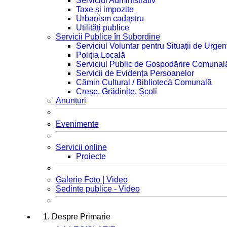
Serviciul Administrativ
Taxe și impozite
Urbanism cadastru
Utilități publice
Servicii Publice în Subordine
Serviciul Voluntar pentru Situații de Urgen
Poliția Locală
Serviciul Public de Gospodărire Comunal
Servicii de Evidența Persoanelor
Cămin Cultural / Bibliotecă Comunală
Creșe, Grădinițe, Școli
Anunțuri
Evenimente
Servicii online
Proiecte
Galerie Foto | Video
Sedinte publice - Video
1. Despre Primarie