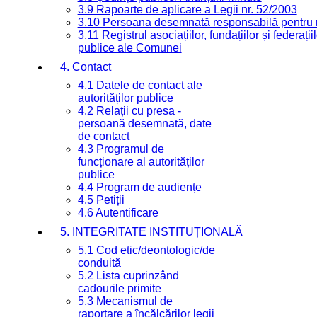
3.9 Rapoarte de aplicare a Legii nr. 52/2003
3.10 Persoana desemnată responsabilă pentru re
3.11 Registrul asociațiilor, fundațiilor și federații
publice ale Comunei
4. Contact
4.1 Datele de contact ale
autorităților publice
4.2 Relații cu presa -
persoană desemnată, date
de contact
4.3 Programul de
funcționare al autorităților
publice
4.4 Program de audiențe
4.5 Petiții
4.6 Autentificare
5. INTEGRITATE INSTITUȚIONALĂ
5.1 Cod etic/deontologic/de
conduită
5.2 Lista cuprinzând
cadourile primite
5.3 Mecanismul de
raportare a încălcărilor legii