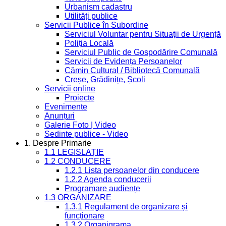
Urbanism cadastru
Utilități publice
Servicii Publice în Subordine
Serviciul Voluntar pentru Situații de Urgență
Poliția Locală
Serviciul Public de Gospodărire Comunală
Servicii de Evidența Persoanelor
Cămin Cultural / Bibliotecă Comunală
Creșe, Grădinițe, Școli
Servicii online
Proiecte
Evenimente
Anunțuri
Galerie Foto | Video
Sedinte publice - Video
1. Despre Primarie
1.1 LEGISLAȚIE
1.2 CONDUCERE
1.2.1 Lista persoanelor din conducere
1.2.2 Agenda conducerii
Programare audiențe
1.3 ORGANIZARE
1.3.1 Regulament de organizare și
funcționare
1.3.2 Organigrama