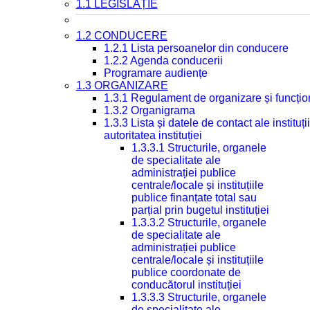
1.1 LEGISLAȚIE
1.2 CONDUCERE
1.2.1 Lista persoanelor din conducere
1.2.2 Agenda conducerii
Programare audiențe
1.3 ORGANIZARE
1.3.1 Regulament de organizare și funcțio
1.3.2 Organigrama
1.3.3 Lista și datele de contact ale instit
autoritatea instituției
1.3.3.1 Structurile, organele
de specialitate ale
administrației publice
centrale/locale și instituțiile
publice finanțate total sau
parțial prin bugetul instituției
1.3.3.2 Structurile, organele
de specialitate ale
administrației publice
centrale/locale și instituțiile
publice coordonate de
conducătorul instituției
1.3.3.3 Structurile, organele
de specialitate ale