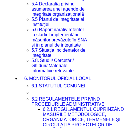
5.4 Declarația privind
asumarea unei agende de
integritate organizațională
5.5 Planul de integritate al
instituției
5.6 Raport narativ referitor
la stadiul implementării
măsurilor prevăzute în SNA
și în planul de integritate
5.7 Situația incidentelor de
integritate
5.8. Studii/ Cercetări/
Ghiduri/ Materiale
informative relevante
6. MONITORUL OFICIAL LOCAL
6.1 STATUTUL COMUNEI
6.2 REGULAMENTELE PRIVIND
PROCEDURILE ADMINISTRATIVE
6.2.1 REGULAMENTUL CUPRINZÂND
MĂSURILE METODOLOGICE,
ORGANIZATORICE, TERMENELE ȘI
CIRCULAȚIA PROIECTELOR DE