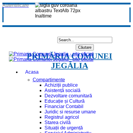
Autentificare
PRIMĂRIA COMUNEI
JEGĂLIA
Acasa
Compartimente
Achiziții publice
Asistență socială
Dezvoltare comunitară
Educație și Cultură
Financiar Contabil
Juridic si resurse umane
Registrul agricol
Starea civilă
Situații de urgență