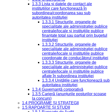
1.3.3 Lista și datele de contact ale
instituțiilor care funcționează în
subordinea/coordonarea sau sub
autoritatea instituției
1.3.3.1 Structurile, organele de
specialitate ale administrației publice
centrale/locale și instituțiile publice
finanțate total sau parțial prin bugetul
instituției
1.3.3.2 Structurile, organele de
specialitate ale administrației publice
centrale/locale și instituțiile publice
coordonate de conducătorul instituției
1.3.3.3 Structurile, organele de
specialitate ale administrației publice
centrale/locale și instituțiile publice
aflate în subordinea instituției
1.3.3.4 Unitățile care funcționează sub
autoritatea instituției
1.3.4 Guvernanță corporativă
1.3.5 Carieră (anunțurile posturilor scoase
la concurs)
1.4 PROGRAME ȘI STRATEGII
1.5 RAPOARTE ȘI STUDII
1.5.1 Rapoarte de Audit