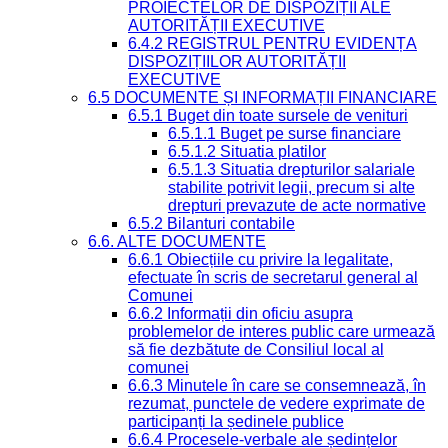
PROIECTELOR DE DISPOZIȚII ALE
AUTORITĂȚII EXECUTIVE
6.4.2 REGISTRUL PENTRU EVIDENȚA
DISPOZIȚIILOR AUTORITĂȚII
EXECUTIVE
6.5 DOCUMENTE ȘI INFORMAȚII FINANCIARE
6.5.1 Buget din toate sursele de venituri
6.5.1.1 Buget pe surse financiare
6.5.1.2 Situatia platilor
6.5.1.3 Situatia drepturilor salariale
stabilite potrivit legii, precum si alte
drepturi prevazute de acte normative
6.5.2 Bilanturi contabile
6.6. ALTE DOCUMENTE
6.6.1 Obiecțiile cu privire la legalitate,
efectuate în scris de secretarul general al
Comunei
6.6.2 Informații din oficiu asupra
problemelor de interes public care urmează
să fie dezbătute de Consiliul local al
comunei
6.6.3 Minutele în care se consemnează, în
rezumat, punctele de vedere exprimate de
participanți la ședinele publice
6.6.4 Procesele-verbale ale ședințelor