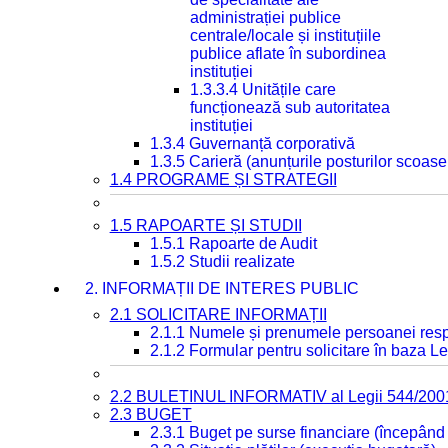
administrației publice
centrale/locale și instituțiile
publice aflate în subordinea
instituției
1.3.3.4 Unitățile care
funcționează sub autoritatea
instituției
1.3.4 Guvernanță corporativă
1.3.5 Carieră (anunțurile posturilor scoase
1.4 PROGRAME ȘI STRATEGII
1.5 RAPOARTE ȘI STUDII
1.5.1 Rapoarte de Audit
1.5.2 Studii realizate
2. INFORMAȚII DE INTERES PUBLIC
2.1 SOLICITARE INFORMAȚII
2.1.1 Numele și prenumele persoanei resp
2.1.2 Formular pentru solicitare în baza Le
2.2 BULETINUL INFORMATIV al Legii 544/200
2.3 BUGET
2.3.1 Buget pe surse financiare (începând