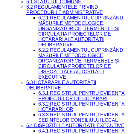
6.1 STATUTUL COMUNEI
6.2 REGULAMENTELE PRIVIND
PROCEDURILE ADMINISTRATIVE
6.2.1 REGULAMENTUL CUPRINZÂND
MĂSURILE METODOLOGICE,
ORGANIZATORICE, TERMENELE ȘI
CIRCULAȚIA PROIECTELOR DE
HOTĂRÂRI ALE AUTORITĂȚII
DELIBERATIVE
6.2.2 REGULAMENTUL CUPRINZÂND
MĂSURILE METODOLOGICE,
ORGANIZATORICE, TERMENELE ȘI
CIRCULAȚIA PROIECTELOR DE
DISPOZIȚII ALE AUTORITĂȚII
EXECUTIVE
6.3 HOTĂRÂRILE AUTORITĂȚII
DELIBERATIVE
6.3.1 REGISTRUL PENTRU EVIDENȚA
PROIECTELOR DE HOTĂRÂRI
6.3.2 REGISTRUL PENTRU EVIDENȚA
HOTĂRÂRILOR
6.3.3 REGISTRUL PENTRU EVIDENȚA
ȘEDINȚELOR CONSILIULUI LOCAL
6.4 DISPOZIȚIILE AUTORITĂȚII EXECUTIVE
6.4.1 REGISTRUL PENTRU EVIDENȚA