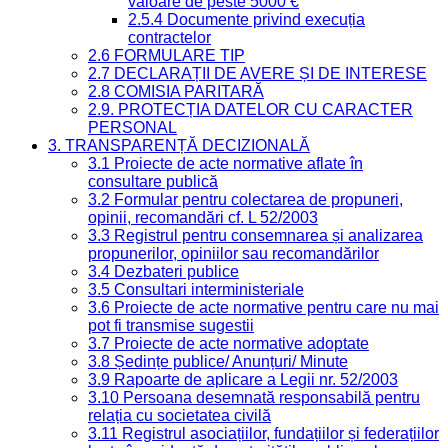
valoare de peste 5000 €
2.5.4 Documente privind execuția
contractelor
2.6 FORMULARE TIP
2.7 DECLARAȚII DE AVERE ȘI DE INTERESE
2.8 COMISIA PARITARĂ
2.9. PROTECȚIA DATELOR CU CARACTER
PERSONAL
3. TRANSPARENȚĂ DECIZIONALĂ
3.1 Proiecte de acte normative aflate în
consultare publică
3.2 Formular pentru colectarea de propuneri,
opinii, recomandări cf. L 52/2003
3.3 Registrul pentru consemnarea și analizarea
propunerilor, opiniilor sau recomandărilor
3.4 Dezbateri publice
3.5 Consultari interministeriale
3.6 Proiecte de acte normative pentru care nu mai
pot fi transmise sugestii
3.7 Proiecte de acte normative adoptate
3.8 Ședințe publice/ Anunțuri/ Minute
3.9 Rapoarte de aplicare a Legii nr. 52/2003
3.10 Persoana desemnată responsabilă pentru
relația cu societatea civilă
3.11 Registrul asociațiilor, fundațiilor și federațiilor