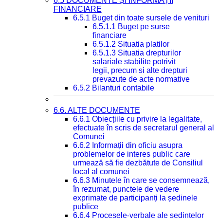
6.5 DOCUMENTE ȘI INFORMAȚII
FINANCIARE
6.5.1 Buget din toate sursele de venituri
6.5.1.1 Buget pe surse
financiare
6.5.1.2 Situatia platilor
6.5.1.3 Situatia drepturilor
salariale stabilite potrivit
legii, precum si alte drepturi
prevazute de acte normative
6.5.2 Bilanturi contabile
6.6. ALTE DOCUMENTE
6.6.1 Obiecțiile cu privire la legalitate,
efectuate în scris de secretarul general al
Comunei
6.6.2 Informații din oficiu asupra
problemelor de interes public care
urmează să fie dezbătute de Consiliul
local al comunei
6.6.3 Minutele în care se consemnează,
în rezumat, punctele de vedere
exprimate de participanți la ședinele
publice
6.6.4 Procesele-verbale ale ședințelor