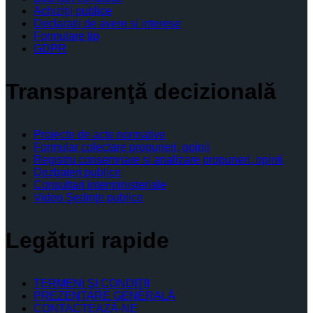
Achiziţii publice
Declaratii de avere si interese
Formulare tip
GDPR
Transparenţă decizională
Proiecte de acte normative
Formular colectare propuneri, opinii
Registru consemnare si analizare propuneri, opinii
Dezbateri publice
Consultari interministeriale
Video Şedinţe publice
Legături rapide
TERMENI ŞI CONDIŢII
PREZENTARE GENERALĂ
CONTACTEAZĂ-NE