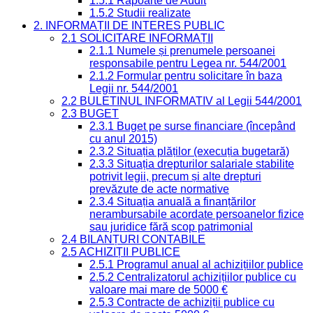
1.5.1 Rapoarte de Audit
1.5.2 Studii realizate
2. INFORMAȚII DE INTERES PUBLIC
2.1 SOLICITARE INFORMAȚII
2.1.1 Numele și prenumele persoanei
responsabile pentru Legea nr. 544/2001
2.1.2 Formular pentru solicitare în baza
Legii nr. 544/2001
2.2 BULETINUL INFORMATIV al Legii 544/2001
2.3 BUGET
2.3.1 Buget pe surse financiare (începând
cu anul 2015)
2.3.2 Situația plăților (execuția bugetară)
2.3.3 Situația drepturilor salariale stabilite
potrivit legii, precum și alte drepturi
prevăzute de acte normative
2.3.4 Situația anuală a finanțărilor
nerambursabile acordate persoanelor fizice
sau juridice fără scop patrimonial
2.4 BILANȚURI CONTABILE
2.5 ACHIZIȚII PUBLICE
2.5.1 Programul anual al achizițiilor publice
2.5.2 Centralizatorul achizițiilor publice cu
valoare mai mare de 5000 €
2.5.3 Contracte de achiziții publice cu