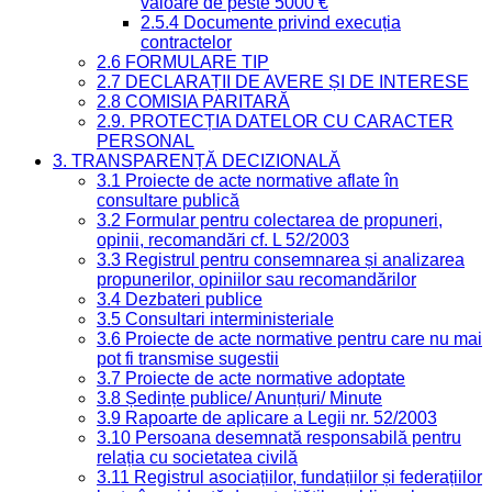
valoare de peste 5000 €
2.5.4 Documente privind execuția
contractelor
2.6 FORMULARE TIP
2.7 DECLARAȚII DE AVERE ȘI DE INTERESE
2.8 COMISIA PARITARĂ
2.9. PROTECȚIA DATELOR CU CARACTER
PERSONAL
3. TRANSPARENȚĂ DECIZIONALĂ
3.1 Proiecte de acte normative aflate în
consultare publică
3.2 Formular pentru colectarea de propuneri,
opinii, recomandări cf. L 52/2003
3.3 Registrul pentru consemnarea și analizarea
propunerilor, opiniilor sau recomandărilor
3.4 Dezbateri publice
3.5 Consultari interministeriale
3.6 Proiecte de acte normative pentru care nu mai
pot fi transmise sugestii
3.7 Proiecte de acte normative adoptate
3.8 Ședințe publice/ Anunțuri/ Minute
3.9 Rapoarte de aplicare a Legii nr. 52/2003
3.10 Persoana desemnată responsabilă pentru
relația cu societatea civilă
3.11 Registrul asociațiilor, fundațiilor și federațiilor