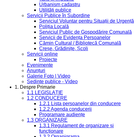
Urbanism cadastru
Utilități publice
Servicii Publice în Subordine
Serviciul Voluntar pentru Situații de Urgență
Poliția Locală
Serviciul Public de Gospodărire Comunală
Servicii de Evidența Persoanelor
Cămin Cultural / Bibliotecă Comunală
Creșe, Grădinițe, Școli
Servicii online
Proiecte
Evenimente
Anunțuri
Galerie Foto | Video
Sedinte publice - Video
1. Despre Primarie
1.1 LEGISLAȚIE
1.2 CONDUCERE
1.2.1 Lista persoanelor din conducere
1.2.2 Agenda conducerii
Programare audiențe
1.3 ORGANIZARE
1.3.1 Regulament de organizare și
funcționare
1.3.2 Organigrama