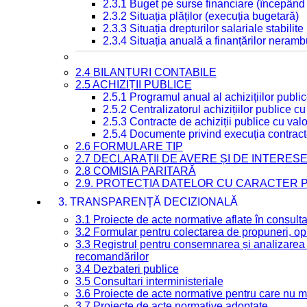
2.3.1 Buget pe surse financiare (începând
2.3.2 Situația plăților (execuția bugetară)
2.3.3 Situația drepturilor salariale stabilit
2.3.4 Situația anuală a finanțărilor neramb
2.4 BILANȚURI CONTABILE
2.5 ACHIZIȚII PUBLICE
2.5.1 Programul anual al achizițiilor publi
2.5.2 Centralizatorul achizițiilor publice 
2.5.3 Contracte de achiziții publice cu va
2.5.4 Documente privind execuția contract
2.6 FORMULARE TIP
2.7 DECLARAȚII DE AVERE ȘI DE INTERES
2.8 COMISIA PARITARĂ
2.9. PROTECȚIA DATELOR CU CARACTER
3. TRANSPARENȚĂ DECIZIONALĂ
3.1 Proiecte de acte normative aflate în consult
3.2 Formular pentru colectarea de propuneri, opi
3.3 Registrul pentru consemnarea și analizarea p
recomandărilor
3.4 Dezbateri publice
3.5 Consultari interministeriale
3.6 Proiecte de acte normative pentru care nu ma
3.7 Proiecte de acte normative adoptate