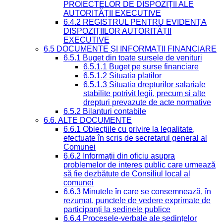
PROIECTELOR DE DISPOZIȚII ALE
AUTORITĂȚII EXECUTIVE
6.4.2 REGISTRUL PENTRU EVIDENȚA
DISPOZIȚIILOR AUTORITĂȚII
EXECUTIVE
6.5 DOCUMENTE ȘI INFORMAȚII FINANCIARE
6.5.1 Buget din toate sursele de venituri
6.5.1.1 Buget pe surse financiare
6.5.1.2 Situatia platilor
6.5.1.3 Situatia drepturilor salariale
stabilite potrivit legii, precum si alte
drepturi prevazute de acte normative
6.5.2 Bilanturi contabile
6.6. ALTE DOCUMENTE
6.6.1 Obiecțiile cu privire la legalitate,
efectuate în scris de secretarul general al
Comunei
6.6.2 Informații din oficiu asupra
problemelor de interes public care urmează
să fie dezbătute de Consiliul local al
comunei
6.6.3 Minutele în care se consemnează, în
rezumat, punctele de vedere exprimate de
participanți la ședinele publice
6.6.4 Procesele-verbale ale ședințelor