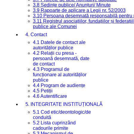
3.8 Ședințe publice/ Anunțuri/ Minute
3.9 Rapoarte de aplicare a Legii nr. 52/2003
3.10 Persoana desemnată responsabilă pentru re
3.11 Registrul asociațiilor, fundațiilor și federații
publice ale Comunei
4. Contact
4.1 Datele de contact ale
autorităților publice
4.2 Relații cu presa -
persoană desemnată, date
de contact
4.3 Programul de
funcționare al autorităților
publice
4.4 Program de audiențe
4.5 Petiții
4.6 Autentificare
5. INTEGRITATE INSTITUȚIONALĂ
5.1 Cod etic/deontologic/de
conduită
5.2 Lista cuprinzând
cadourile primite
5.3 Mecanismul de