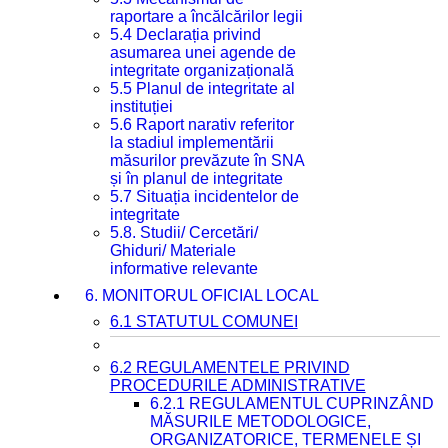
raportare a încălcărilor legii
5.4 Declarația privind
asumarea unei agende de
integritate organizațională
5.5 Planul de integritate al
instituției
5.6 Raport narativ referitor
la stadiul implementării
măsurilor prevăzute în SNA
și în planul de integritate
5.7 Situația incidentelor de
integritate
5.8. Studii/ Cercetări/
Ghiduri/ Materiale
informative relevante
6. MONITORUL OFICIAL LOCAL
6.1 STATUTUL COMUNEI
6.2 REGULAMENTELE PRIVIND
PROCEDURILE ADMINISTRATIVE
6.2.1 REGULAMENTUL CUPRINZÂND
MĂSURILE METODOLOGICE,
ORGANIZATORICE, TERMENELE ȘI