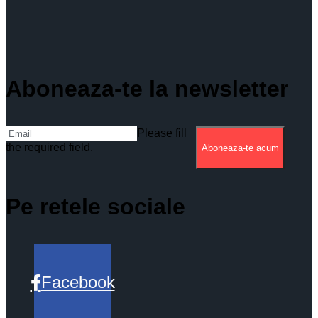
Aboneaza-te la newsletter
Please fill
the required field.
Aboneaza-te acum
Pe retele sociale
Facebook