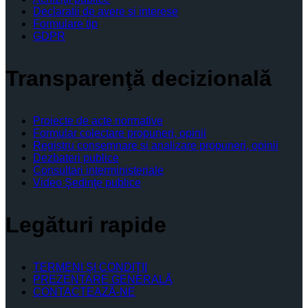
Declaratii de avere si interese
Formulare tip
GDPR
Transparenţă decizională
Proiecte de acte normative
Formular colectare propuneri, opinii
Registru consemnare si analizare propuneri, opinii
Dezbateri publice
Consultari interministeriale
Video Şedinţe publice
Legături rapide
TERMENI ŞI CONDIŢII
PREZENTARE GENERALĂ
CONTACTEAZĂ-NE