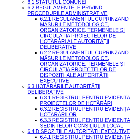
6.1 STATUTUL COMUNEI
6.2 REGULAMENTELE PRIVIND
PROCEDURILE ADMINISTRATIVE
6.2.1 REGULAMENTUL CUPRINZÂND
MĂSURILE METODOLOGICE,
ORGANIZATORICE, TERMENELE ȘI
CIRCULAȚIA PROIECTELOR DE
HOTĂRÂRI ALE AUTORITĂȚII
DELIBERATIVE
6.2.2 REGULAMENTUL CUPRINZÂND
MĂSURILE METODOLOGICE,
ORGANIZATORICE, TERMENELE ȘI
CIRCULAȚIA PROIECTELOR DE
DISPOZIȚII ALE AUTORITĂȚII
EXECUTIVE
6.3 HOTĂRÂRILE AUTORITĂȚII
DELIBERATIVE
6.3.1 REGISTRUL PENTRU EVIDENȚA
PROIECTELOR DE HOTĂRÂRI
6.3.2 REGISTRUL PENTRU EVIDENȚA
HOTĂRÂRILOR
6.3.3 REGISTRUL PENTRU EVIDENȚA
ȘEDINȚELOR CONSILIULUI LOCAL
6.4 DISPOZIȚIILE AUTORITĂȚII EXECUTIVE
6.4.1 REGISTRUL PENTRU EVIDENȚA