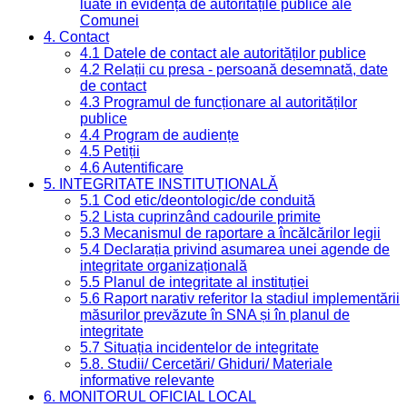
luate în evidență de autoritățile publice ale
Comunei
4. Contact
4.1 Datele de contact ale autorităților publice
4.2 Relații cu presa - persoană desemnată, date
de contact
4.3 Programul de funcționare al autorităților
publice
4.4 Program de audiențe
4.5 Petiții
4.6 Autentificare
5. INTEGRITATE INSTITUȚIONALĂ
5.1 Cod etic/deontologic/de conduită
5.2 Lista cuprinzând cadourile primite
5.3 Mecanismul de raportare a încălcărilor legii
5.4 Declarația privind asumarea unei agende de
integritate organizațională
5.5 Planul de integritate al instituției
5.6 Raport narativ referitor la stadiul implementării
măsurilor prevăzute în SNA și în planul de
integritate
5.7 Situația incidentelor de integritate
5.8. Studii/ Cercetări/ Ghiduri/ Materiale
informative relevante
6. MONITORUL OFICIAL LOCAL