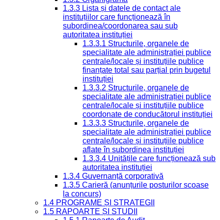
1.3.3 Lista și datele de contact ale
instituțiilor care funcționează în
subordinea/coordonarea sau sub
autoritatea instituției
1.3.3.1 Structurile, organele de
specialitate ale administrației publice
centrale/locale și instituțiile publice
finanțate total sau parțial prin bugetul
instituției
1.3.3.2 Structurile, organele de
specialitate ale administrației publice
centrale/locale și instituțiile publice
coordonate de conducătorul instituției
1.3.3.3 Structurile, organele de
specialitate ale administrației publice
centrale/locale și instituțiile publice
aflate în subordinea instituției
1.3.3.4 Unitățile care funcționează sub
autoritatea instituției
1.3.4 Guvernanță corporativă
1.3.5 Carieră (anunțurile posturilor scoase
la concurs)
1.4 PROGRAME ȘI STRATEGII
1.5 RAPOARTE ȘI STUDII