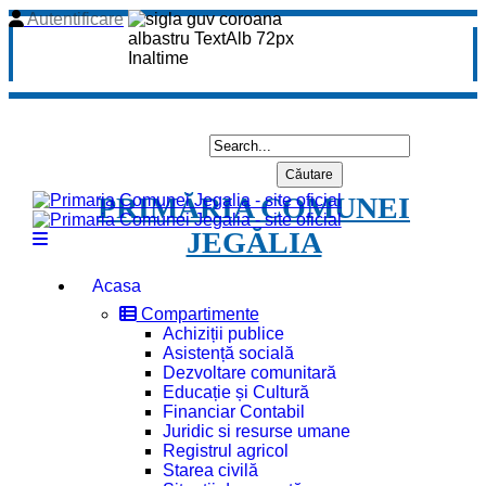
Autentificare
PRIMĂRIA COMUNEI
JEGĂLIA
Acasa
Compartimente
Achiziții publice
Asistență socială
Dezvoltare comunitară
Educație și Cultură
Financiar Contabil
Juridic si resurse umane
Registrul agricol
Starea civilă