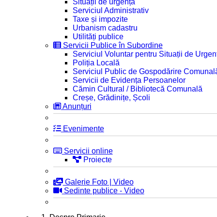
Situații de urgență
Serviciul Administrativ
Taxe și impozite
Urbanism cadastru
Utilități publice
Servicii Publice în Subordine
Serviciul Voluntar pentru Situații de Urgen
Poliția Locală
Serviciul Public de Gospodărire Comunal
Servicii de Evidența Persoanelor
Cămin Cultural / Bibliotecă Comunală
Creșe, Grădinițe, Școli
Anunțuri
Evenimente
Servicii online
Proiecte
Galerie Foto | Video
Sedinte publice - Video