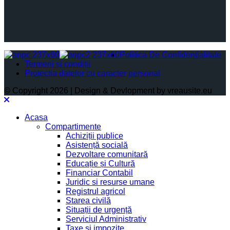
Politica De Confidențialitate
Termeni și condiții
Protectia datelor cu caracter personal
© Copyright 2026 | Design & Devlopment by vreausite.eu
Acasa
Compartimente
Achiziții publice
Asistență socială
Dezvoltare comunitară
Educație și Cultură
Financiar Contabil
Juridic si resurse umane
Registrul agricol
Starea civilă
Situații de urgență
Serviciul Administrativ
Taxe și impozite