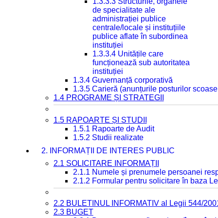
1.3.3.3 Structurile, organele
de specialitate ale
administrației publice
centrale/locale și instituțiile
publice aflate în subordinea
instituției
1.3.3.4 Unitățile care
funcționează sub autoritatea
instituției
1.3.4 Guvernanță corporativă
1.3.5 Carieră (anunțurile posturilor scoase
1.4 PROGRAME ȘI STRATEGII
1.5 RAPOARTE ȘI STUDII
1.5.1 Rapoarte de Audit
1.5.2 Studii realizate
2. INFORMAȚII DE INTERES PUBLIC
2.1 SOLICITARE INFORMAȚII
2.1.1 Numele și prenumele persoanei resp
2.1.2 Formular pentru solicitare în baza Le
2.2 BULETINUL INFORMATIV al Legii 544/200
2.3 BUGET