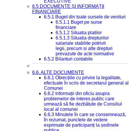
EXECUTIVE
6.5 DOCUMENTE ȘI INFORMAȚII
FINANCIARE
6.5.1 Buget din toate sursele de venituri
6.5.1.1 Buget pe surse
financiare
6.5.1.2 Situatia platilor
6.5.1.3 Situatia drepturilor
salariale stabilite potrivit
legii, precum si alte drepturi
prevazute de acte normative
6.5.2 Bilanturi contabile
6.6. ALTE DOCUMENTE
6.6.1 Obiecțiile cu privire la legalitate,
efectuate în scris de secretarul general al
Comunei
6.6.2 Informații din oficiu asupra
problemelor de interes public care
urmează să fie dezbătute de Consiliul
local al comunei
6.6.3 Minutele în care se consemnează,
în rezumat, punctele de vedere
exprimate de participanți la ședinele
publice