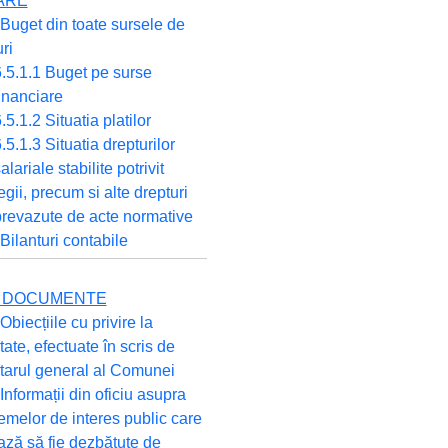
ARE
 Buget din toate sursele de
ri
.5.1.1 Buget pe surse
inanciare
.5.1.2 Situatia platilor
.5.1.3 Situatia drepturilor
alariale stabilite potrivit
egii, precum si alte drepturi
revazute de acte normative
 Bilanturi contabile
TE DOCUMENTE
Obiecțiile cu privire la
tate, efectuate în scris de
tarul general al Comunei
 Informații din oficiu asupra
emelor de interes public care
ză să fie dezbătute de