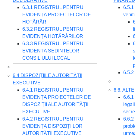
DELIBERATIVE
FINANCI
6.3.1 REGISTRUL PENTRU
6.5.1
EVIDENȚA PROIECTELOR DE
venitu
HOTĂRÂRI
6
6.3.2 REGISTRUL PENTRU
f
EVIDENȚA HOTĂRÂRILOR
6
6.3.3 REGISTRUL PENTRU
6
EVIDENȚA ȘEDINȚELOR
s
CONSILIULUI LOCAL
l
p
6.5.2
6.4 DISPOZIȚIILE AUTORITĂȚII
EXECUTIVE
6.4.1 REGISTRUL PENTRU
6.6. AL
EVIDENȚA PROIECTELOR DE
6.6.1 
DISPOZIȚII ALE AUTORITĂȚII
legali
EXECUTIVE
secre
6.4.2 REGISTRUL PENTRU
6.6.2
EVIDENȚA DISPOZIȚIILOR
probl
AUTORITĂȚII EXECUTIVE
urmea