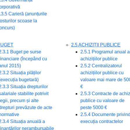
orporativă
.3.5 Carieră (anunțurile
osturilor scoase la
oncurs)
 BUGET
2.5 ACHIZIȚII PUBLICE
2.3.1 Buget pe surse
2.5.1 Programul anual a
financiare (începând cu
achizițiilor publice
anul 2015)
2.5.2 Centralizatorul
2.3.2 Situația plăților
achizițiilor publice cu
(execuția bugetară)
valoare mai mare de 50
2.3.3 Situația drepturilor
€
salariale stabilite potrivit
2.5.3 Contracte de achizi
legii, precum și alte
publice cu valoare de
drepturi prevăzute de acte
peste 5000 €
normative
2.5.4 Documente privin
2.3.4 Situația anuală a
execuția contractelor
finanțărilor nerambursabile