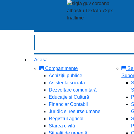
Acasa
Compartimente
Ser
Achiziții publice
Subor
Asistență socială
S
Dezvoltare comunitară
S
Educație și Cultură
P
Financiar Contabil
S
Juridic si resurse umane
G
Registrul agricol
S
Starea civilă
P
Situații de urgență
C