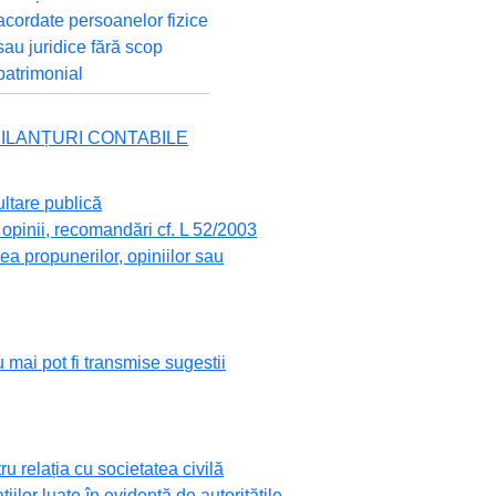
acordate persoanelor fizice
sau juridice fără scop
patrimonial
 BILANȚURI CONTABILE
ultare publică
opinii, recomandări cf. L 52/2003
a propunerilor, opiniilor sau
 mai pot fi transmise sugestii
 relația cu societatea civilă
ațiilor luate în evidență de autoritățile