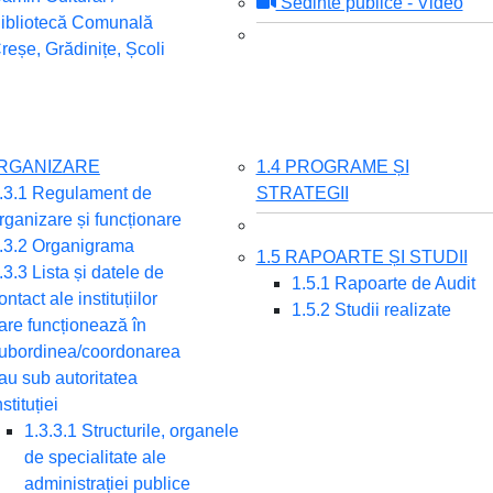
Sedinte publice - Video
ibliotecă Comunală
reșe, Grădinițe, Școli
ORGANIZARE
1.4 PROGRAME ȘI
.3.1 Regulament de
STRATEGII
rganizare și funcționare
.3.2 Organigrama
1.5 RAPOARTE ȘI STUDII
.3.3 Lista și datele de
1.5.1 Rapoarte de Audit
ontact ale instituțiilor
1.5.2 Studii realizate
are funcționează în
ubordinea/coordonarea
au sub autoritatea
nstituției
1.3.3.1 Structurile, organele
de specialitate ale
administrației publice