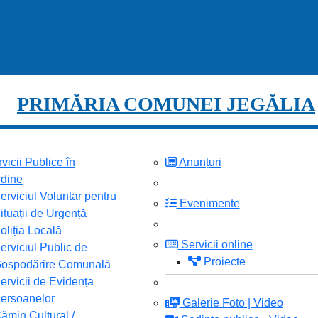
PRIMĂRIA COMUNEI JEGĂLIA
vicii Publice în
Anunțuri
dine
erviciul Voluntar pentru
Evenimente
ituații de Urgență
oliția Locală
Servicii online
erviciul Public de
Proiecte
ospodărire Comunală
ervicii de Evidența
ersoanelor
Galerie Foto | Video
ămin Cultural /