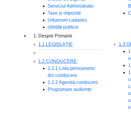
Serviciul Administrativ
B
Taxe și impozite
C
Urbanism cadastru
Utilități publice
1. Despre Primarie
1.1 LEGISLAȚIE
1.3 
1
o
1.2 CONDUCERE
1
1.2.1 Lista persoanelor
1
din conducere
c
1.2.2 Agenda conducerii
c
Programare audiențe
s
s
i