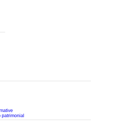
rmative
p patrimonial