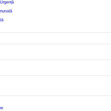
e Urgență
omunală
lă
re