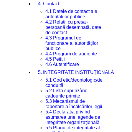
4. Contact
4.1 Datele de contact ale
autorităților publice
4.2 Relații cu presa -
persoană desemnată, date
de contact
4.3 Programul de
funcționare al autorităților
publice
4.4 Program de audiențe
4.5 Petiții
4.6 Autentificare
5. INTEGRITATE INSTITUȚIONALĂ
5.1 Cod etic/deontologic/de
conduită
5.2 Lista cuprinzând
cadourile primite
5.3 Mecanismul de
raportare a încălcărilor legii
5.4 Declarația privind
asumarea unei agende de
integritate organizațională
5.5 Planul de integritate al