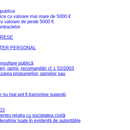
 publice
ublice cu valoare mai mare de 5000 €
 cu valoare de peste 5000 €
ntractelor
TERESE
CTER PERSONAL
onsultare publică
ri, opinii, recomandări cf. L 52/2003
zarea propunerilor, opiniilor sau
 nu mai pot fi transmise sugestii
003
tru relația cu societatea civilă
derațiilor luate în evidență de autoritățile