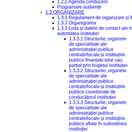
1.2.2 Agenda conducerii
Programare audiențe
1.3 ORGANIZARE
1.3.1 Regulament de organizare și 
1.3.2 Organigrama
1.3.3 Lista și datele de contact ale
autoritatea instituției
1.3.3.1 Structurile, organele
de specialitate ale
administrației publice
centrale/locale și instituțiile
publice finanțate total sau
parțial prin bugetul instituției
1.3.3.2 Structurile, organele
de specialitate ale
administrației publice
centrale/locale și instituțiile
publice coordonate de
conducătorul instituției
1.3.3.3 Structurile, organele
de specialitate ale
administrației publice
centrale/locale și instituțiile
publice aflate în subordinea
instituției