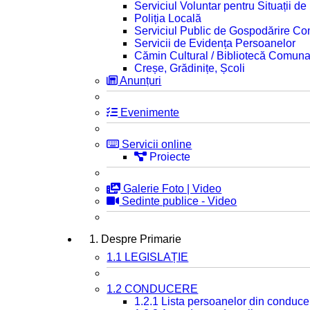
Serviciul Voluntar pentru Situații d
Poliția Locală
Serviciul Public de Gospodărire C
Servicii de Evidența Persoanelor
Cămin Cultural / Bibliotecă Comuna
Creșe, Grădinițe, Școli
Anunțuri
Evenimente
Servicii online
Proiecte
Galerie Foto | Video
Sedinte publice - Video
1. Despre Primarie
1.1 LEGISLAȚIE
1.2 CONDUCERE
1.2.1 Lista persoanelor din conduce