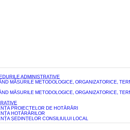
EDURILE ADMINISTRATIVE
ÂND MĂSURILE METODOLOGICE, ORGANIZATORICE, TER
E
ÂND MĂSURILE METODOLOGICE, ORGANIZATORICE, TERME
ERATIVE
DENȚA PROIECTELOR DE HOTĂRÂRI
DENȚA HOTĂRÂRILOR
ENȚA ȘEDINȚELOR CONSILIULUI LOCAL