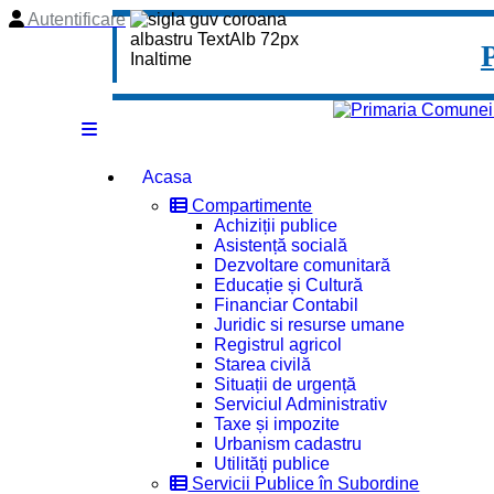
Autentificare
Acasa
Compartimente
Achiziții publice
Asistență socială
Dezvoltare comunitară
Educație și Cultură
Financiar Contabil
Juridic si resurse umane
Registrul agricol
Starea civilă
Situații de urgență
Serviciul Administrativ
Taxe și impozite
Urbanism cadastru
Utilități publice
Servicii Publice în Subordine