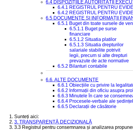
6.4 DISPOZIȚIILE AUTORITĂȚII EXECU
6.4.1 REGISTRUL PENTRU EVID
6.4.2 REGISTRUL PENTRU EVID
6.5 DOCUMENTE ȘI INFORMAȚII FIN
6.5.1 Buget din toate sursele de veni
6.5.1.1 Buget pe surse
financiare
6.5.1.2 Situatia platilor
6.5.1.3 Situatia drepturilor
salariale stabilite potrivit
legii, precum si alte drepturi
prevazute de acte normative
6.5.2 Bilanturi contabile
6.6. ALTE DOCUMENTE
6.6.1 Obiecțiile cu privire la legali
6.6.2 Informații din oficiu asupra p
6.6.3 Minutele în care se consemnea
6.6.4 Procesele-verbale ale ședințel
6.6.5 Declarații de căsătorie
Sunteți aici:
3. TRANSPARENȚĂ DECIZIONALĂ
3.3 Registrul pentru consemnarea și analizarea propuneri