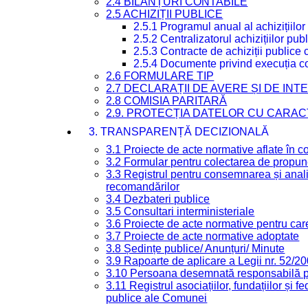
2.4 BILANȚURI CONTABILE
2.5 ACHIZIȚII PUBLICE
2.5.1 Programul anual al achizițiilor
2.5.2 Centralizatorul achizițiilor p
2.5.3 Contracte de achiziții publice
2.5.4 Documente privind execuția co
2.6 FORMULARE TIP
2.7 DECLARAȚII DE AVERE ȘI DE IN
2.8 COMISIA PARITARĂ
2.9. PROTECȚIA DATELOR CU CARA
3. TRANSPARENȚĂ DECIZIONALĂ
3.1 Proiecte de acte normative aflate în c
3.2 Formular pentru colectarea de propune
3.3 Registrul pentru consemnarea și anali
recomandărilor
3.4 Dezbateri publice
3.5 Consultari interministeriale
3.6 Proiecte de acte normative pentru care
3.7 Proiecte de acte normative adoptate
3.8 Ședințe publice/ Anunțuri/ Minute
3.9 Rapoarte de aplicare a Legii nr. 52/2
3.10 Persoana desemnată responsabilă pen
3.11 Registrul asociațiilor, fundațiilor și fe
publice ale Comunei