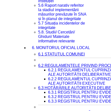
instituției
5.6 Raport narativ referitor
la stadiul implementării
măsurilor prevăzute în SNA
și în planul de integritate
5.7 Situația incidentelor de
integritate
5.8. Studii/ Cercetări/
Ghiduri/ Materiale
informative relevante
6. MONITORUL OFICIAL LOCAL
6.1 STATUTUL COMUNEI
6.2 REGULAMENTELE PRIVIND PROC
6.2.1 REGULAMENTUL CUPRINZ
ALE AUTORITĂȚII DELIBERATIV
6.2.2 REGULAMENTUL CUPRINZ
ALE AUTORITĂȚII EXECUTIVE
6.3 HOTĂRÂRILE AUTORITĂȚII DELIB
6.3.1 REGISTRUL PENTRU EVI
6.3.2 REGISTRUL PENTRU EVI
6.3.3 REGISTRUL PENTRU EVID