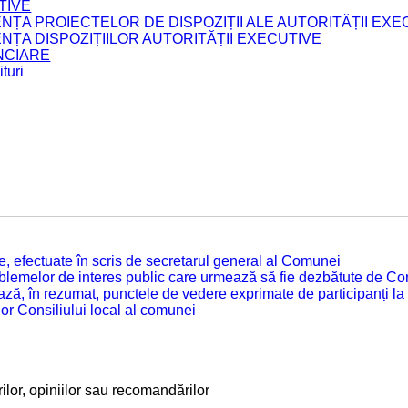
TIVE
ENȚA PROIECTELOR DE DISPOZIȚII ALE AUTORITĂȚII EXE
ENȚA DISPOZIȚIILOR AUTORITĂȚII EXECUTIVE
ANCIARE
turi
tate, efectuate în scris de secretarul general al Comunei
roblemelor de interes public care urmează să fie dezbătute de Con
ză, în rezumat, punctele de vedere exprimate de participanți la
or Consiliului local al comunei
lor, opiniilor sau recomandărilor