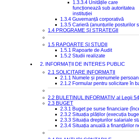
1.3.3.4 Unitățile care
funcționează sub autoritatea
instituției
1.3.4 Guvernanță corporativă
1.3.5 Carieră (anunțurile posturilor
1.4 PROGRAME ȘI STRATEGII
1.5 RAPOARTE ȘI STUDII
1.5.1 Rapoarte de Audit
1.5.2 Studii realizate
2. INFORMAȚII DE INTERES PUBLIC
2.1 SOLICITARE INFORMAȚII
2.1.1 Numele și prenumele persoan
2.1.2 Formular pentru solicitare în 
2.2 BULETINUL INFORMATIV al Legii 5
2.3 BUGET
2.3.1 Buget pe surse financiare (în
2.3.2 Situația plăților (execuția buge
2.3.3 Situația drepturilor salariale s
2.3.4 Situația anuală a finanțărilor