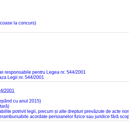
 scoase la concurs)
ei responsabile pentru Legea nr. 544/2001
baza Legii nr. 544/2001
44/2001
cepând cu anul 2015)
tară)
tabilite potrivit legii, precum și alte drepturi prevăzute de acte no
 nerambursabile acordate persoanelor fizice sau juridice fără sco