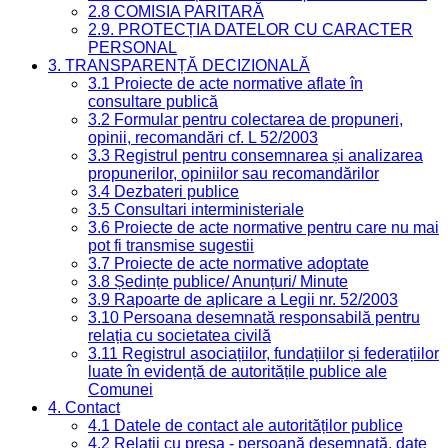
2.8 COMISIA PARITARĂ
2.9. PROTECȚIA DATELOR CU CARACTER
PERSONAL
3. TRANSPARENȚĂ DECIZIONALĂ
3.1 Proiecte de acte normative aflate în
consultare publică
3.2 Formular pentru colectarea de propuneri,
opinii, recomandări cf. L 52/2003
3.3 Registrul pentru consemnarea și analizarea
propunerilor, opiniilor sau recomandărilor
3.4 Dezbateri publice
3.5 Consultari interministeriale
3.6 Proiecte de acte normative pentru care nu mai
pot fi transmise sugestii
3.7 Proiecte de acte normative adoptate
3.8 Ședințe publice/ Anunțuri/ Minute
3.9 Rapoarte de aplicare a Legii nr. 52/2003
3.10 Persoana desemnată responsabilă pentru
relația cu societatea civilă
3.11 Registrul asociațiilor, fundațiilor și federațiilor
luate în evidență de autoritățile publice ale
Comunei
4. Contact
4.1 Datele de contact ale autorităților publice
4.2 Relații cu presa - persoană desemnată, date