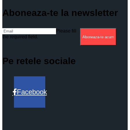
Aboneaza-te la newsletter
Please fill
the required field.
Aboneaza-te acum
Pe retele sociale
Facebook