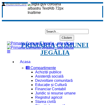
Autentificare
PRIMĂRIA COMUNEI
JEGĂLIA
Acasa
Compartimente
Achiziții publice
Asistență socială
Dezvoltare comunitară
Educație și Cultură
Financiar Contabil
Juridic si resurse umane
Registrul agricol
Starea civilă