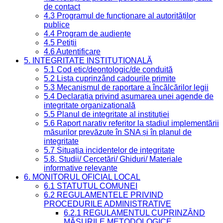
de contact
4.3 Programul de funcționare al autorităților
publice
4.4 Program de audiențe
4.5 Petiții
4.6 Autentificare
5. INTEGRITATE INSTITUȚIONALĂ
5.1 Cod etic/deontologic/de conduită
5.2 Lista cuprinzând cadourile primite
5.3 Mecanismul de raportare a încălcărilor legii
5.4 Declarația privind asumarea unei agende de
integritate organizațională
5.5 Planul de integritate al instituției
5.6 Raport narativ referitor la stadiul implementării
măsurilor prevăzute în SNA și în planul de
integritate
5.7 Situația incidentelor de integritate
5.8. Studii/ Cercetări/ Ghiduri/ Materiale
informative relevante
6. MONITORUL OFICIAL LOCAL
6.1 STATUTUL COMUNEI
6.2 REGULAMENTELE PRIVIND
PROCEDURILE ADMINISTRATIVE
6.2.1 REGULAMENTUL CUPRINZÂND
MĂSURILE METODOLOGICE,