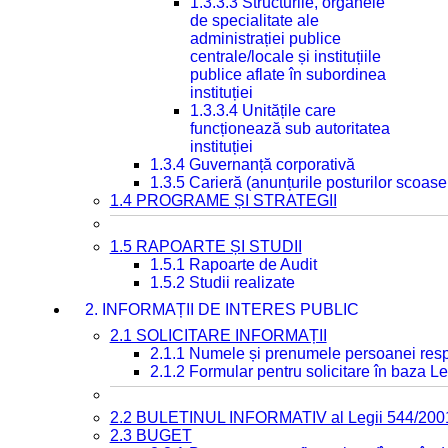
1.3.3.3 Structurile, organele
de specialitate ale
administrației publice
centrale/locale și instituțiile
publice aflate în subordinea
instituției
1.3.3.4 Unitățile care
funcționează sub autoritatea
instituției
1.3.4 Guvernanță corporativă
1.3.5 Carieră (anunțurile posturilor scoase
1.4 PROGRAME ȘI STRATEGII
1.5 RAPOARTE ȘI STUDII
1.5.1 Rapoarte de Audit
1.5.2 Studii realizate
2. INFORMAȚII DE INTERES PUBLIC
2.1 SOLICITARE INFORMAȚII
2.1.1 Numele și prenumele persoanei resp
2.1.2 Formular pentru solicitare în baza Le
2.2 BULETINUL INFORMATIV al Legii 544/200
2.3 BUGET