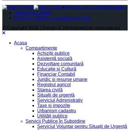
Politica De Confidențialitate
Termeni și condiții
Protectia datelor cu caracter personal
© Copyright 2026 | Design & Devlopment by vreausite.eu
Acasa
Compartimente
Achiziții publice
Asistență socială
Dezvoltare comunitară
Educație și Cultură
Financiar Contabil
Juridic si resurse umane
Registrul agricol
Starea civilă
Situații de urgență
Serviciul Administrativ
Taxe și impozite
Urbanism cadastru
Utilități publice
Servicii Publice în Subordine
Serviciul Voluntar pentru Situații de Urgență