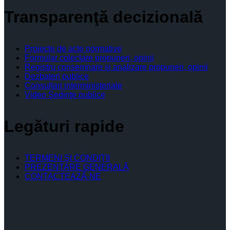
Transparenţă decizională
Proiecte de acte normative
Formular colectare propuneri, opinii
Registru consemnare si analizare propuneri, opinii
Dezbateri publice
Consultari interministeriale
Video Şedinţe publice
Legături rapide
TERMENI ŞI CONDIŢII
PREZENTARE GENERALĂ
CONTACTEAZĂ-NE