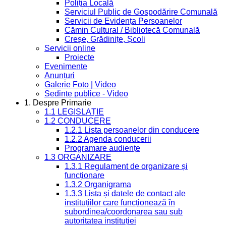
Poliția Locală
Serviciul Public de Gospodărire Comunală
Servicii de Evidența Persoanelor
Cămin Cultural / Bibliotecă Comunală
Creșe, Grădinițe, Școli
Servicii online
Proiecte
Evenimente
Anunțuri
Galerie Foto | Video
Sedinte publice - Video
1. Despre Primarie
1.1 LEGISLAȚIE
1.2 CONDUCERE
1.2.1 Lista persoanelor din conducere
1.2.2 Agenda conducerii
Programare audiențe
1.3 ORGANIZARE
1.3.1 Regulament de organizare și
funcționare
1.3.2 Organigrama
1.3.3 Lista și datele de contact ale
instituțiilor care funcționează în
subordinea/coordonarea sau sub
autoritatea instituției