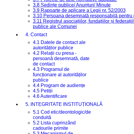
3.8 Ședințe publice/ Anunțuri/ Minute
3.9 Rapoarte de aplicare a Legii nr. 52/2003
3.10 Persoana desemnată responsabilă pentru re
3.11 Registrul asociațiilor, fundațiilor și federații
publice ale Comunei
4. Contact
4.1 Datele de contact ale
autorităților publice
4.2 Relații cu presa -
persoană desemnată, date
de contact
4.3 Programul de
funcționare al autorităților
publice
4.4 Program de audiențe
4.5 Petiții
4.6 Autentificare
5. INTEGRITATE INSTITUȚIONALĂ
5.1 Cod etic/deontologic/de
conduită
5.2 Lista cuprinzând
cadourile primite
5.3 Mecanismul de