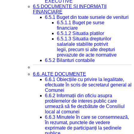
EXECUTIVE
6.5 DOCUMENTE ȘI INFORMAȚII
FINANCIARE
6.5.1 Buget din toate sursele de venituri
6.5.1.1 Buget pe surse
financiare
6.5.1.2 Situatia platilor
6.5.1.3 Situatia drepturilor
salariale stabilite potrivit
legii, precum si alte drepturi
prevazute de acte normative
6.5.2 Bilanturi contabile
6.6. ALTE DOCUMENTE
6.6.1 Obiecțiile cu privire la legalitate,
efectuate în scris de secretarul general al
Comunei
6.6.2 Informații din oficiu asupra
problemelor de interes public care
urmează să fie dezbătute de Consiliul
local al comunei
6.6.3 Minutele în care se consemnează,
în rezumat, punctele de vedere
exprimate de participanți la ședinele
publice