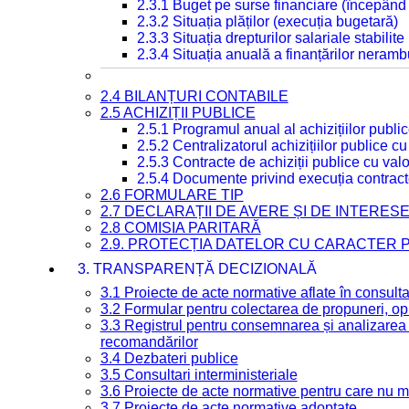
2.3.1 Buget pe surse financiare (începând
2.3.2 Situația plăților (execuția bugetară)
2.3.3 Situația drepturilor salariale stabilit
2.3.4 Situația anuală a finanțărilor neramb
2.4 BILANȚURI CONTABILE
2.5 ACHIZIȚII PUBLICE
2.5.1 Programul anual al achizițiilor publi
2.5.2 Centralizatorul achizițiilor publice 
2.5.3 Contracte de achiziții publice cu va
2.5.4 Documente privind execuția contract
2.6 FORMULARE TIP
2.7 DECLARAȚII DE AVERE ȘI DE INTERES
2.8 COMISIA PARITARĂ
2.9. PROTECȚIA DATELOR CU CARACTER
3. TRANSPARENȚĂ DECIZIONALĂ
3.1 Proiecte de acte normative aflate în consult
3.2 Formular pentru colectarea de propuneri, opi
3.3 Registrul pentru consemnarea și analizarea p
recomandărilor
3.4 Dezbateri publice
3.5 Consultari interministeriale
3.6 Proiecte de acte normative pentru care nu ma
3.7 Proiecte de acte normative adoptate