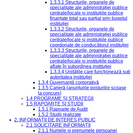
1.3.3.1 Structurile, organele de
specialitate ale administrației publice
centrale/locale și instituțiile publice
finanțate total sau parțial prin bugetul
instituției
1.3.3.2 Structurile, organele de
specialitate ale administrației publice
centrale/locale și instituțiile publice
coordonate de conducătorul instituției
1.3.3.3 Structurile, organele de
specialitate ale administrației publice
centrale/locale și instituțiile publice
aflate în subordinea instituției
1.3.3.4 Unitățile care funcționează sub
autoritatea instituției
1.3.4 Guvernanță corporativă
1.3.5 Carieră (anunțurile posturilor scoase
la concurs)
1.4 PROGRAME ȘI STRATEGII
1.5 RAPOARTE ȘI STUDII
1.5.1 Rapoarte de Audit
1.5.2 Studii realizate
2. INFORMAȚII DE INTERES PUBLIC
2.1 SOLICITARE INFORMAȚII
2.1.1 Numele și prenumele persoanei