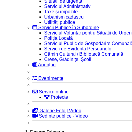
Situații de urgență
Serviciul Administrativ
Taxe și impozite
Urbanism cadastru
Utilități publice
Servicii Publice în Subordine
Serviciul Voluntar pentru Situații de Urgen
Poliția Locală
Serviciul Public de Gospodărire Comunal
Servicii de Evidența Persoanelor
Cămin Cultural / Bibliotecă Comunală
Creșe, Grădinițe, Școli
Anunțuri
Evenimente
Servicii online
Proiecte
Galerie Foto | Video
Sedinte publice - Video