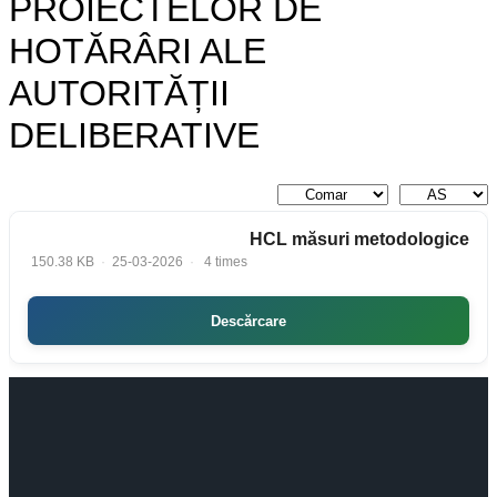
PROIECTELOR DE
HOTĂRÂRI ALE
AUTORITĂȚII
DELIBERATIVE
HCL măsuri metodologice
150.38 KB
25-03-2026
4 times
Descărcare