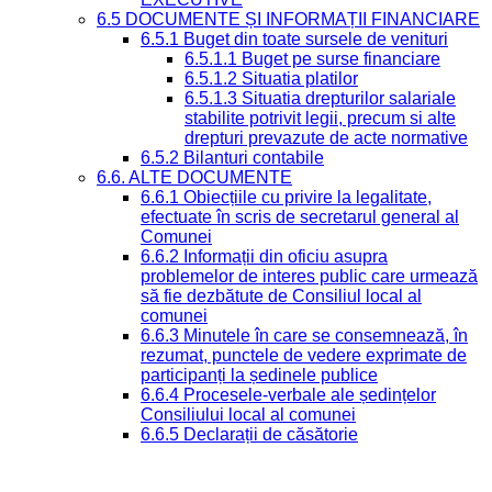
6.5 DOCUMENTE ȘI INFORMAȚII FINANCIARE
6.5.1 Buget din toate sursele de venituri
6.5.1.1 Buget pe surse financiare
6.5.1.2 Situatia platilor
6.5.1.3 Situatia drepturilor salariale
stabilite potrivit legii, precum si alte
drepturi prevazute de acte normative
6.5.2 Bilanturi contabile
6.6. ALTE DOCUMENTE
6.6.1 Obiecțiile cu privire la legalitate,
efectuate în scris de secretarul general al
Comunei
6.6.2 Informații din oficiu asupra
problemelor de interes public care urmează
să fie dezbătute de Consiliul local al
comunei
6.6.3 Minutele în care se consemnează, în
rezumat, punctele de vedere exprimate de
participanți la ședinele publice
6.6.4 Procesele-verbale ale ședințelor
Consiliului local al comunei
6.6.5 Declarații de căsătorie