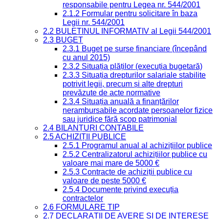
responsabile pentru Legea nr. 544/2001
2.1.2 Formular pentru solicitare în baza
Legii nr. 544/2001
2.2 BULETINUL INFORMATIV al Legii 544/2001
2.3 BUGET
2.3.1 Buget pe surse financiare (începând
cu anul 2015)
2.3.2 Situația plăților (execuția bugetară)
2.3.3 Situația drepturilor salariale stabilite
potrivit legii, precum și alte drepturi
prevăzute de acte normative
2.3.4 Situația anuală a finanțărilor
nerambursabile acordate persoanelor fizice
sau juridice fără scop patrimonial
2.4 BILANȚURI CONTABILE
2.5 ACHIZIȚII PUBLICE
2.5.1 Programul anual al achizițiilor publice
2.5.2 Centralizatorul achizițiilor publice cu
valoare mai mare de 5000 €
2.5.3 Contracte de achiziții publice cu
valoare de peste 5000 €
2.5.4 Documente privind execuția
contractelor
2.6 FORMULARE TIP
2.7 DECLARAȚII DE AVERE ȘI DE INTERESE