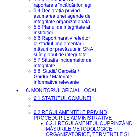
raportare a încălcărilor legii
5.4 Declarația privind
asumarea unei agende de
integritate organizațională
5.5 Planul de integritate al
instituției
5.6 Raport narativ referitor
la stadiul implementării
măsurilor prevăzute în SNA
și în planul de integritate
5.7 Situația incidentelor de
integritate
5.8. Studii/ Cercetări/
Ghiduri/ Materiale
informative relevante
6. MONITORUL OFICIAL LOCAL
6.1 STATUTUL COMUNEI
6.2 REGULAMENTELE PRIVIND
PROCEDURILE ADMINISTRATIVE
6.2.1 REGULAMENTUL CUPRINZÂND
MĂSURILE METODOLOGICE,
ORGANIZATORICE, TERMENELE ȘI