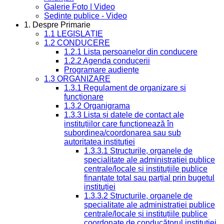
Galerie Foto | Video
Sedinte publice - Video
1. Despre Primarie
1.1 LEGISLAȚIE
1.2 CONDUCERE
1.2.1 Lista persoanelor din conducere
1.2.2 Agenda conducerii
Programare audiențe
1.3 ORGANIZARE
1.3.1 Regulament de organizare și
funcționare
1.3.2 Organigrama
1.3.3 Lista și datele de contact ale
instituțiilor care funcționează în
subordinea/coordonarea sau sub
autoritatea instituției
1.3.3.1 Structurile, organele de
specialitate ale administrației publice
centrale/locale și instituțiile publice
finanțate total sau parțial prin bugetul
instituției
1.3.3.2 Structurile, organele de
specialitate ale administrației publice
centrale/locale și instituțiile publice
coordonate de conducătorul instituției