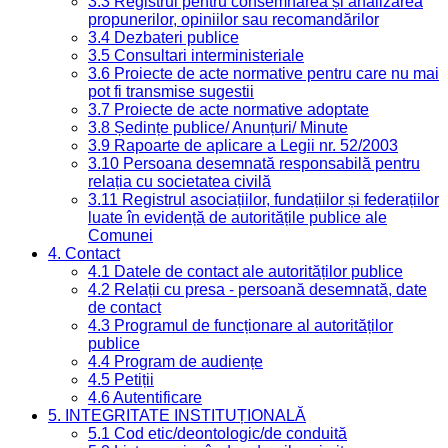
3.3 Registrul pentru consemnarea și analizarea
propunerilor, opiniilor sau recomandărilor
3.4 Dezbateri publice
3.5 Consultari interministeriale
3.6 Proiecte de acte normative pentru care nu mai
pot fi transmise sugestii
3.7 Proiecte de acte normative adoptate
3.8 Ședințe publice/ Anunțuri/ Minute
3.9 Rapoarte de aplicare a Legii nr. 52/2003
3.10 Persoana desemnată responsabilă pentru
relația cu societatea civilă
3.11 Registrul asociațiilor, fundațiilor și federațiilor
luate în evidență de autoritățile publice ale
Comunei
4. Contact
4.1 Datele de contact ale autorităților publice
4.2 Relații cu presa - persoană desemnată, date
de contact
4.3 Programul de funcționare al autorităților
publice
4.4 Program de audiențe
4.5 Petiții
4.6 Autentificare
5. INTEGRITATE INSTITUȚIONALĂ
5.1 Cod etic/deontologic/de conduită