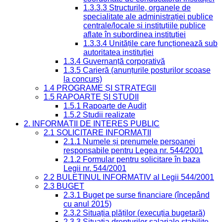
1.3.3.3 Structurile, organele de
specialitate ale administrației publice
centrale/locale și instituțiile publice
aflate în subordinea instituției
1.3.3.4 Unitățile care funcționează sub
autoritatea instituției
1.3.4 Guvernanță corporativă
1.3.5 Carieră (anunțurile posturilor scoase
la concurs)
1.4 PROGRAME ȘI STRATEGII
1.5 RAPOARTE ȘI STUDII
1.5.1 Rapoarte de Audit
1.5.2 Studii realizate
2. INFORMAȚII DE INTERES PUBLIC
2.1 SOLICITARE INFORMAȚII
2.1.1 Numele și prenumele persoanei
responsabile pentru Legea nr. 544/2001
2.1.2 Formular pentru solicitare în baza
Legii nr. 544/2001
2.2 BULETINUL INFORMATIV al Legii 544/2001
2.3 BUGET
2.3.1 Buget pe surse financiare (începând
cu anul 2015)
2.3.2 Situația plăților (execuția bugetară)
2.3.3 Situația drepturilor salariale stabilite