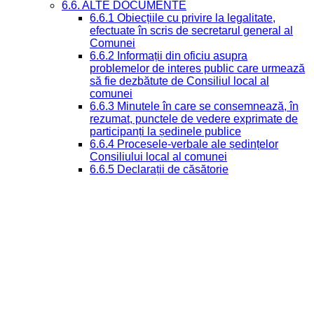
6.6. ALTE DOCUMENTE
6.6.1 Obiecțiile cu privire la legalitate,
efectuate în scris de secretarul general al
Comunei
6.6.2 Informații din oficiu asupra
problemelor de interes public care urmează
să fie dezbătute de Consiliul local al
comunei
6.6.3 Minutele în care se consemnează, în
rezumat, punctele de vedere exprimate de
participanți la ședinele publice
6.6.4 Procesele-verbale ale ședințelor
Consiliului local al comunei
6.6.5 Declarații de căsătorie