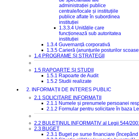
administrației publice
centrale/locale și instituțiile
publice aflate în subordinea
instituției
1.3.3.4 Unitățile care
funcționează sub autoritatea
instituției
1.3.4 Guvernanță corporativă
1.3.5 Carieră (anunțurile posturilor scoase
1.4 PROGRAME ȘI STRATEGII
1.5 RAPOARTE ȘI STUDII
1.5.1 Rapoarte de Audit
1.5.2 Studii realizate
2. INFORMAȚII DE INTERES PUBLIC
2.1 SOLICITARE INFORMAȚII
2.1.1 Numele și prenumele persoanei resp
2.1.2 Formular pentru solicitare în baza Le
2.2 BULETINUL INFORMATIV al Legii 544/200
2.3 BUGET
2.3.1 Buget pe surse financiare (începând