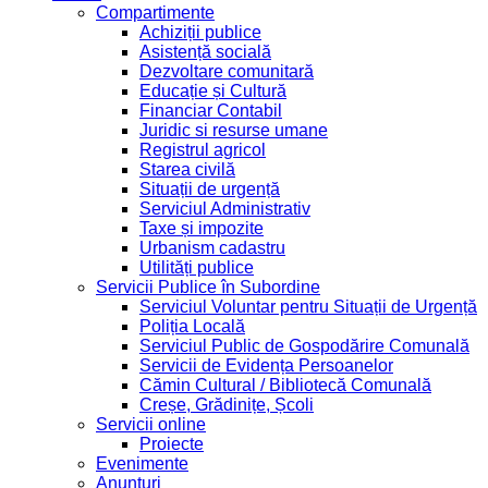
Compartimente
Achiziții publice
Asistență socială
Dezvoltare comunitară
Educație și Cultură
Financiar Contabil
Juridic si resurse umane
Registrul agricol
Starea civilă
Situații de urgență
Serviciul Administrativ
Taxe și impozite
Urbanism cadastru
Utilități publice
Servicii Publice în Subordine
Serviciul Voluntar pentru Situații de Urgență
Poliția Locală
Serviciul Public de Gospodărire Comunală
Servicii de Evidența Persoanelor
Cămin Cultural / Bibliotecă Comunală
Creșe, Grădinițe, Școli
Servicii online
Proiecte
Evenimente
Anunțuri