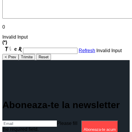
0
Invalid Input
(*)
Refresh
Invalid Input
< Prev
Trimite
Reset
Aboneaza-te la newsletter
Please fill
the required field.
Aboneaza-te acum