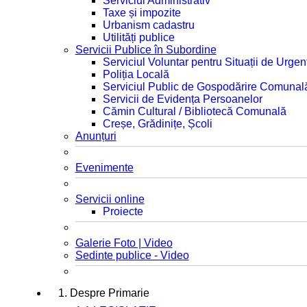
Serviciul Administrativ
Taxe și impozite
Urbanism cadastru
Utilități publice
Servicii Publice în Subordine
Serviciul Voluntar pentru Situații de Urgen
Poliția Locală
Serviciul Public de Gospodărire Comunal
Servicii de Evidența Persoanelor
Cămin Cultural / Bibliotecă Comunală
Creșe, Grădinițe, Școli
Anunțuri
Evenimente
Servicii online
Proiecte
Galerie Foto | Video
Sedinte publice - Video
1. Despre Primarie