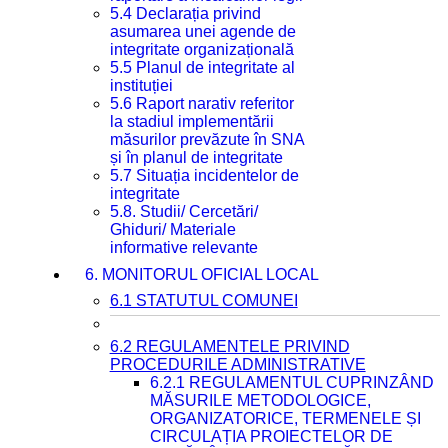
5.4 Declarația privind
asumarea unei agende de
integritate organizațională
5.5 Planul de integritate al
instituției
5.6 Raport narativ referitor
la stadiul implementării
măsurilor prevăzute în SNA
și în planul de integritate
5.7 Situația incidentelor de
integritate
5.8. Studii/ Cercetări/
Ghiduri/ Materiale
informative relevante
6. MONITORUL OFICIAL LOCAL
6.1 STATUTUL COMUNEI
6.2 REGULAMENTELE PRIVIND
PROCEDURILE ADMINISTRATIVE
6.2.1 REGULAMENTUL CUPRINZÂND
MĂSURILE METODOLOGICE,
ORGANIZATORICE, TERMENELE ȘI
CIRCULAȚIA PROIECTELOR DE