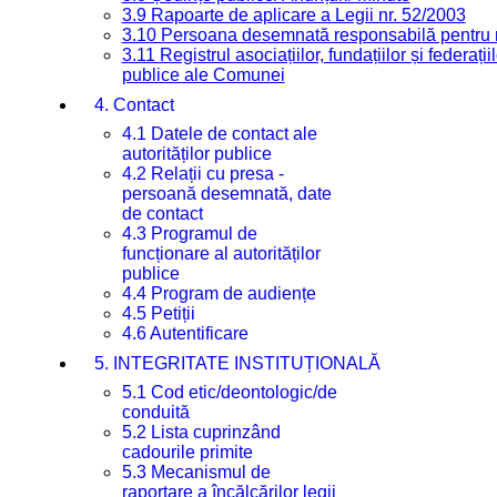
3.9 Rapoarte de aplicare a Legii nr. 52/2003
3.10 Persoana desemnată responsabilă pentru re
3.11 Registrul asociațiilor, fundațiilor și federații
publice ale Comunei
4. Contact
4.1 Datele de contact ale
autorităților publice
4.2 Relații cu presa -
persoană desemnată, date
de contact
4.3 Programul de
funcționare al autorităților
publice
4.4 Program de audiențe
4.5 Petiții
4.6 Autentificare
5. INTEGRITATE INSTITUȚIONALĂ
5.1 Cod etic/deontologic/de
conduită
5.2 Lista cuprinzând
cadourile primite
5.3 Mecanismul de
raportare a încălcărilor legii