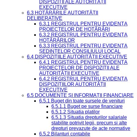
DISPOZIȚII ALE AUTORITĂȚII
EXECUTIVE
6.3 HOTĂRÂRILE AUTORITĂȚII
DELIBERATIVE
6.3.1 REGISTRUL PENTRU EVIDENȚA
PROIECTELOR DE HOTĂRÂRI
6.3.2 REGISTRUL PENTRU EVIDENȚA
HOTĂRÂRILOR
6.3.3 REGISTRUL PENTRU EVIDENȚA
ȘEDINȚELOR CONSILIULUI LOCAL
6.4 DISPOZIȚIILE AUTORITĂȚII EXECUTIVE
6.4.1 REGISTRUL PENTRU EVIDENȚA
PROIECTELOR DE DISPOZIȚII ALE
AUTORITĂȚII EXECUTIVE
6.4.2 REGISTRUL PENTRU EVIDENȚA
DISPOZIȚIILOR AUTORITĂȚII
EXECUTIVE
6.5 DOCUMENTE ȘI INFORMAȚII FINANCIARE
6.5.1 Buget din toate sursele de venituri
6.5.1.1 Buget pe surse financiare
6.5.1.2 Situatia platilor
6.5.1.3 Situatia drepturilor salariale
stabilite potrivit legii, precum si alte
drepturi prevazute de acte normative
6.5.2 Bilanturi contabile