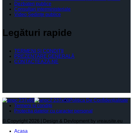
Dezbateri publice
Consultari interministeriale
Video Şedinţe publice
Legături rapide
TERMENI ŞI CONDIŢII
PREZENTARE GENERALĂ
CONTACTEAZĂ-NE
Politica De Confidențialitate
Termeni și condiții
Protectia datelor cu caracter personal
© Copyright 2026 | Design & Devlopment by vreausite.eu
Acasa