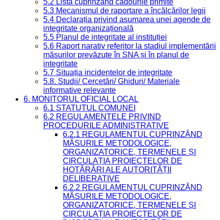
5.2 Lista cuprinzând cadourile primite
5.3 Mecanismul de raportare a încălcărilor legii
5.4 Declarația privind asumarea unei agende de
integritate organizațională
5.5 Planul de integritate al instituției
5.6 Raport narativ referitor la stadiul implementării
măsurilor prevăzute în SNA și în planul de
integritate
5.7 Situația incidentelor de integritate
5.8. Studii/ Cercetări/ Ghiduri/ Materiale
informative relevante
6. MONITORUL OFICIAL LOCAL
6.1 STATUTUL COMUNEI
6.2 REGULAMENTELE PRIVIND
PROCEDURILE ADMINISTRATIVE
6.2.1 REGULAMENTUL CUPRINZÂND
MĂSURILE METODOLOGICE,
ORGANIZATORICE, TERMENELE ȘI
CIRCULAȚIA PROIECTELOR DE
HOTĂRÂRI ALE AUTORITĂȚII
DELIBERATIVE
6.2.2 REGULAMENTUL CUPRINZÂND
MĂSURILE METODOLOGICE,
ORGANIZATORICE, TERMENELE ȘI
CIRCULAȚIA PROIECTELOR DE