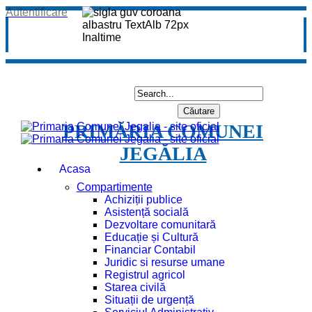
Autentificare
PRIMĂRIA COMUNEI
JEGĂLIA
Acasa
Compartimente
Achiziții publice
Asistență socială
Dezvoltare comunitară
Educație și Cultură
Financiar Contabil
Juridic si resurse umane
Registrul agricol
Starea civilă
Situații de urgență