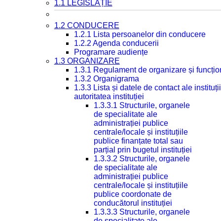
1.1 LEGISLAȚIE
1.2 CONDUCERE
1.2.1 Lista persoanelor din conducere
1.2.2 Agenda conducerii
Programare audiențe
1.3 ORGANIZARE
1.3.1 Regulament de organizare și funcțio
1.3.2 Organigrama
1.3.3 Lista și datele de contact ale instit
autoritatea instituției
1.3.3.1 Structurile, organele
de specialitate ale
administrației publice
centrale/locale și instituțiile
publice finanțate total sau
parțial prin bugetul instituției
1.3.3.2 Structurile, organele
de specialitate ale
administrației publice
centrale/locale și instituțiile
publice coordonate de
conducătorul instituției
1.3.3.3 Structurile, organele
de specialitate ale