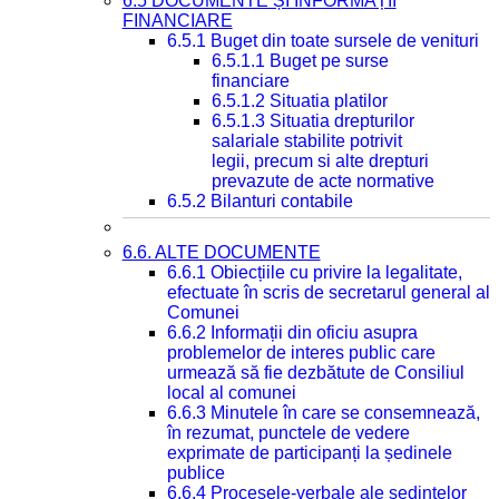
6.5 DOCUMENTE ȘI INFORMAȚII
FINANCIARE
6.5.1 Buget din toate sursele de venituri
6.5.1.1 Buget pe surse
financiare
6.5.1.2 Situatia platilor
6.5.1.3 Situatia drepturilor
salariale stabilite potrivit
legii, precum si alte drepturi
prevazute de acte normative
6.5.2 Bilanturi contabile
6.6. ALTE DOCUMENTE
6.6.1 Obiecțiile cu privire la legalitate,
efectuate în scris de secretarul general al
Comunei
6.6.2 Informații din oficiu asupra
problemelor de interes public care
urmează să fie dezbătute de Consiliul
local al comunei
6.6.3 Minutele în care se consemnează,
în rezumat, punctele de vedere
exprimate de participanți la ședinele
publice
6.6.4 Procesele-verbale ale ședințelor