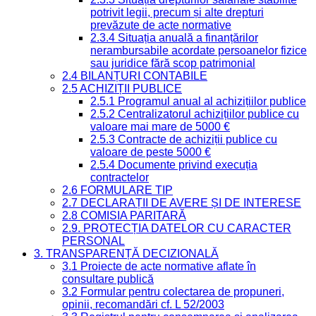
potrivit legii, precum și alte drepturi
prevăzute de acte normative
2.3.4 Situația anuală a finanțărilor
nerambursabile acordate persoanelor fizice
sau juridice fără scop patrimonial
2.4 BILANȚURI CONTABILE
2.5 ACHIZIȚII PUBLICE
2.5.1 Programul anual al achizițiilor publice
2.5.2 Centralizatorul achizițiilor publice cu
valoare mai mare de 5000 €
2.5.3 Contracte de achiziții publice cu
valoare de peste 5000 €
2.5.4 Documente privind execuția
contractelor
2.6 FORMULARE TIP
2.7 DECLARAȚII DE AVERE ȘI DE INTERESE
2.8 COMISIA PARITARĂ
2.9. PROTECȚIA DATELOR CU CARACTER
PERSONAL
3. TRANSPARENȚĂ DECIZIONALĂ
3.1 Proiecte de acte normative aflate în
consultare publică
3.2 Formular pentru colectarea de propuneri,
opinii, recomandări cf. L 52/2003