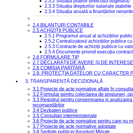
2.3.2 Situația plăților (execuția bugetară)
2.3.3 Situația drepturilor salariale stabilit
2.3.4 Situația anuală a finanțărilor neramb
2.4 BILANȚURI CONTABILE
2.5 ACHIZIȚII PUBLICE
2.5.1 Programul anual al achizițiilor publi
2.5.2 Centralizatorul achizițiilor publice 
2.5.3 Contracte de achiziții publice cu va
2.5.4 Documente privind execuția contract
2.6 FORMULARE TIP
2.7 DECLARAȚII DE AVERE ȘI DE INTERES
2.8 COMISIA PARITARĂ
2.9. PROTECȚIA DATELOR CU CARACTER
3. TRANSPARENȚĂ DECIZIONALĂ
3.1 Proiecte de acte normative aflate în consult
3.2 Formular pentru colectarea de propuneri, opi
3.3 Registrul pentru consemnarea și analizarea p
recomandărilor
3.4 Dezbateri publice
3.5 Consultari interministeriale
3.6 Proiecte de acte normative pentru care nu ma
3.7 Proiecte de acte normative adoptate
3.8 Ședințe publice/ Anunțuri/ Minute