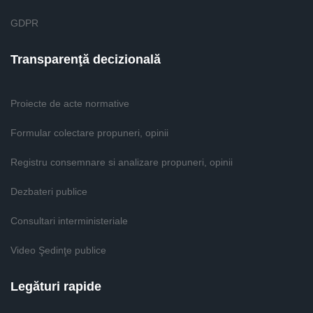
GDPR
Transparenţă decizională
Proiecte de acte normative
Formular colectare propuneri, opinii
Registru consemnare si analizare propuneri, opinii
Dezbateri publice
Consultari interministeriale
Video Şedinţe publice
Legături rapide