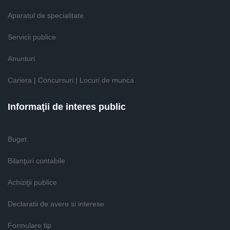
Aparatul de specialitate
Servicii publice
Anunturi
Cariera | Concursuri | Locuri de munca
Informaţii de interes public
Buget
Bilanţuri contabile
Achiziţii publice
Declaratii de avere si interese
Formulare tip