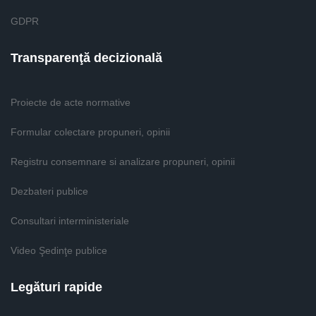
GDPR
Transparenţă decizională
Proiecte de acte normative
Formular colectare propuneri, opinii
Registru consemnare si analizare propuneri, opinii
Dezbateri publice
Consultari interministeriale
Video Şedinţe publice
Legături rapide