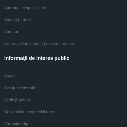
Aparatul de specialitate
Servicii publice
Anunturi
Cariera | Concursuri | Locuri de munca
Informaţii de interes public
Buget
Bilanţuri contabile
Achiziţii publice
Declaratii de avere si interese
Formulare tip