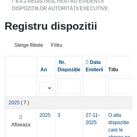
6.4.2 REGISTRUL PENTRU EVIDENȚA
DISPOZIȚIILOR AUTORITĂȚII EXECUTIVE
Registru dispozitii
Sterge filtrele
Filtru
Nr.
Data
An
Dispoziție
Emiterii
Titlu
2025
( 7 )
2025
3
27-11-
O alta
2025
dispozitie
Afiseaza
care le