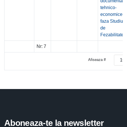
documentatie
tehnico-
economice-
faza Studiul
de
Fezabilitate
Nr:
7
Afiseaza #
Aboneaza-te la newsletter