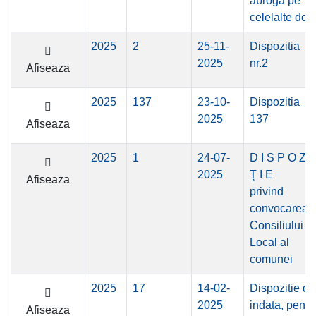
abroga pe
celelalte dou
2025
2
25-11-
Dispozitia
2025
nr.2
Afiseaza
2025
137
23-10-
Dispozitia
2025
137
Afiseaza
2025
1
24-07-
D I S P O Z I
2025
Ţ I E
Afiseaza
privind
convocarea
Consiliului
Local al
comunei
2025
17
14-02-
Dispozitie de
2025
indata, pentr
Afiseaza