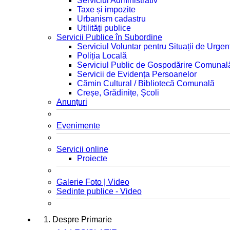
Serviciul Administrativ
Taxe și impozite
Urbanism cadastru
Utilități publice
Servicii Publice în Subordine
Serviciul Voluntar pentru Situații de Urgen
Poliția Locală
Serviciul Public de Gospodărire Comunal
Servicii de Evidența Persoanelor
Cămin Cultural / Bibliotecă Comunală
Creșe, Grădinițe, Școli
Anunțuri
Evenimente
Servicii online
Proiecte
Galerie Foto | Video
Sedinte publice - Video
1. Despre Primarie