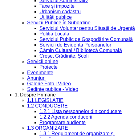
Serviciul Administrativ
Taxe și impozite
Urbanism cadastru
Utilități publice
Servicii Publice în Subordine
Serviciul Voluntar pentru Situații de Urgență
Poliția Locală
Serviciul Public de Gospodărire Comunală
Servicii de Evidența Persoanelor
Cămin Cultural / Bibliotecă Comunală
Creșe, Grădinițe, Școli
Servicii online
Proiecte
Evenimente
Anunțuri
Galerie Foto | Video
Sedinte publice - Video
1. Despre Primarie
1.1 LEGISLAȚIE
1.2 CONDUCERE
1.2.1 Lista persoanelor din conducere
1.2.2 Agenda conducerii
Programare audiențe
1.3 ORGANIZARE
1.3.1 Regulament de organizare și