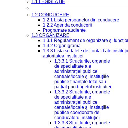
1.1 LEGISLAȚIE
1.2 CONDUCERE
1.2.1 Lista persoanelor din conducere
1.2.2 Agenda conducerii
Programare audiențe
1.3 ORGANIZARE
1.3.1 Regulament de organizare și funcțio
1.3.2 Organigrama
1.3.3 Lista și datele de contact ale instit
autoritatea instituției
1.3.3.1 Structurile, organele
de specialitate ale
administrației publice
centrale/locale și instituțiile
publice finanțate total sau
parțial prin bugetul instituției
1.3.3.2 Structurile, organele
de specialitate ale
administrației publice
centrale/locale și instituțiile
publice coordonate de
conducătorul instituției
1.3.3.3 Structurile, organele
de specialitate ale