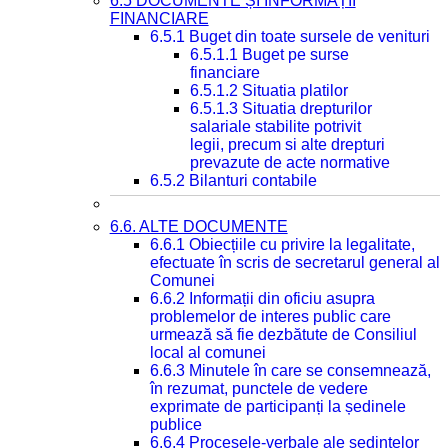
6.5 DOCUMENTE ȘI INFORMAȚII
FINANCIARE
6.5.1 Buget din toate sursele de venituri
6.5.1.1 Buget pe surse
financiare
6.5.1.2 Situatia platilor
6.5.1.3 Situatia drepturilor
salariale stabilite potrivit
legii, precum si alte drepturi
prevazute de acte normative
6.5.2 Bilanturi contabile
6.6. ALTE DOCUMENTE
6.6.1 Obiecțiile cu privire la legalitate,
efectuate în scris de secretarul general al
Comunei
6.6.2 Informații din oficiu asupra
problemelor de interes public care
urmează să fie dezbătute de Consiliul
local al comunei
6.6.3 Minutele în care se consemnează,
în rezumat, punctele de vedere
exprimate de participanți la ședinele
publice
6.6.4 Procesele-verbale ale ședințelor