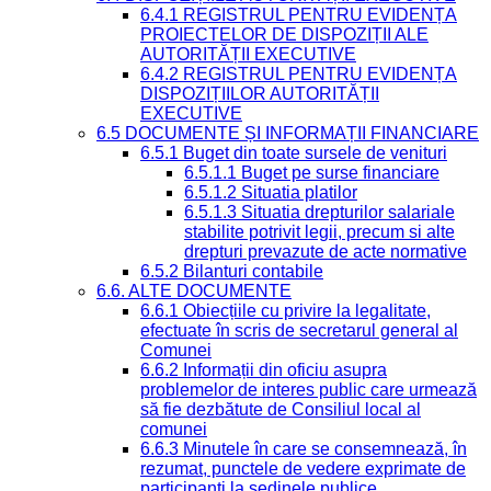
6.4.1 REGISTRUL PENTRU EVIDENȚA
PROIECTELOR DE DISPOZIȚII ALE
AUTORITĂȚII EXECUTIVE
6.4.2 REGISTRUL PENTRU EVIDENȚA
DISPOZIȚIILOR AUTORITĂȚII
EXECUTIVE
6.5 DOCUMENTE ȘI INFORMAȚII FINANCIARE
6.5.1 Buget din toate sursele de venituri
6.5.1.1 Buget pe surse financiare
6.5.1.2 Situatia platilor
6.5.1.3 Situatia drepturilor salariale
stabilite potrivit legii, precum si alte
drepturi prevazute de acte normative
6.5.2 Bilanturi contabile
6.6. ALTE DOCUMENTE
6.6.1 Obiecțiile cu privire la legalitate,
efectuate în scris de secretarul general al
Comunei
6.6.2 Informații din oficiu asupra
problemelor de interes public care urmează
să fie dezbătute de Consiliul local al
comunei
6.6.3 Minutele în care se consemnează, în
rezumat, punctele de vedere exprimate de
participanți la ședinele publice