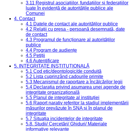
3.11 Registrul asociațiilor, fundațiilor și federațiilor
luate în evidență de autoritățile publice ale
Comunei
4. Contact
4.1 Datele de contact ale autorităților publice
4.2 Relații cu presa - persoană desemnată, date
de contact
4.3 Programul de funcționare al autorităților
publice
4.4 Program de audiențe
4.5 Petiții
4.6 Autentificare
5. INTEGRITATE INSTITUȚIONALĂ
5.1 Cod etic/deontologic/de conduită
5.2 Lista cuprinzând cadourile primite
5.3 Mecanismul de raportare a încălcărilor legii
5.4 Declarația privind asumarea unei agende de
integritate organizațională
5.5 Planul de integritate al instituției
5.6 Raport narativ referitor la stadiul implementării
măsurilor prevăzute în SNA și în planul de
integritate
5.7 Situația incidentelor de integritate
5.8. Studii/ Cercetări/ Ghiduri/ Materiale
informative relevante