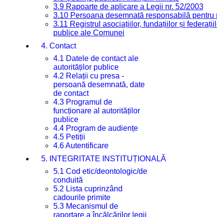
3.9 Rapoarte de aplicare a Legii nr. 52/2003
3.10 Persoana desemnată responsabilă pentru re
3.11 Registrul asociațiilor, fundațiilor și federații
publice ale Comunei
4. Contact
4.1 Datele de contact ale
autorităților publice
4.2 Relații cu presa -
persoană desemnată, date
de contact
4.3 Programul de
funcționare al autorităților
publice
4.4 Program de audiențe
4.5 Petiții
4.6 Autentificare
5. INTEGRITATE INSTITUȚIONALĂ
5.1 Cod etic/deontologic/de
conduită
5.2 Lista cuprinzând
cadourile primite
5.3 Mecanismul de
raportare a încălcărilor legii