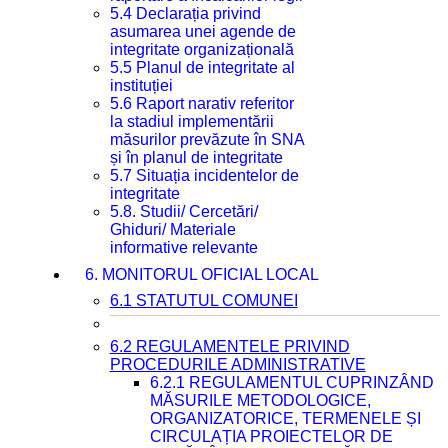
5.4 Declarația privind
asumarea unei agende de
integritate organizațională
5.5 Planul de integritate al
instituției
5.6 Raport narativ referitor
la stadiul implementării
măsurilor prevăzute în SNA
și în planul de integritate
5.7 Situația incidentelor de
integritate
5.8. Studii/ Cercetări/
Ghiduri/ Materiale
informative relevante
6. MONITORUL OFICIAL LOCAL
6.1 STATUTUL COMUNEI
6.2 REGULAMENTELE PRIVIND
PROCEDURILE ADMINISTRATIVE
6.2.1 REGULAMENTUL CUPRINZÂND
MĂSURILE METODOLOGICE,
ORGANIZATORICE, TERMENELE ȘI
CIRCULAȚIA PROIECTELOR DE