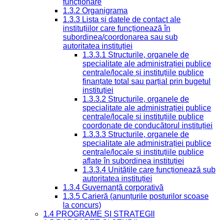
funcționare
1.3.2 Organigrama
1.3.3 Lista și datele de contact ale
instituțiilor care funcționează în
subordinea/coordonarea sau sub
autoritatea instituției
1.3.3.1 Structurile, organele de
specialitate ale administrației publice
centrale/locale și instituțiile publice
finanțate total sau parțial prin bugetul
instituției
1.3.3.2 Structurile, organele de
specialitate ale administrației publice
centrale/locale și instituțiile publice
coordonate de conducătorul instituției
1.3.3.3 Structurile, organele de
specialitate ale administrației publice
centrale/locale și instituțiile publice
aflate în subordinea instituției
1.3.3.4 Unitățile care funcționează sub
autoritatea instituției
1.3.4 Guvernanță corporativă
1.3.5 Carieră (anunțurile posturilor scoase
la concurs)
1.4 PROGRAME ȘI STRATEGII