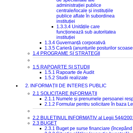
administrației publice
centrale/locale și instituțiile
publice aflate în subordinea
instituției
1.3.3.4 Unitățile care
funcționează sub autoritatea
instituției
1.3.4 Guvernanță corporativă
1.3.5 Carieră (anunțurile posturilor scoase
1.4 PROGRAME ȘI STRATEGII
1.5 RAPOARTE ȘI STUDII
1.5.1 Rapoarte de Audit
1.5.2 Studii realizate
2. INFORMAȚII DE INTERES PUBLIC
2.1 SOLICITARE INFORMAȚII
2.1.1 Numele și prenumele persoanei resp
2.1.2 Formular pentru solicitare în baza Le
2.2 BULETINUL INFORMATIV al Legii 544/200
2.3 BUGET
2.3.1 Buget pe surse financiare (începând