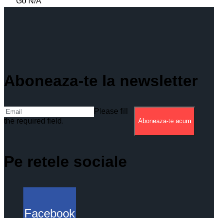
Go
N/A
Aboneaza-te la newsletter
Please fill
the required field.
Aboneaza-te acum
Pe retele sociale
Facebook