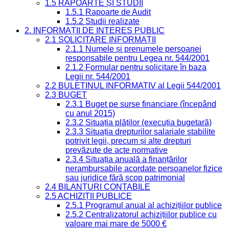
1.5 RAPOARTE ȘI STUDII
1.5.1 Rapoarte de Audit
1.5.2 Studii realizate
2. INFORMAȚII DE INTERES PUBLIC
2.1 SOLICITARE INFORMAȚII
2.1.1 Numele și prenumele persoanei
responsabile pentru Legea nr. 544/2001
2.1.2 Formular pentru solicitare în baza
Legii nr. 544/2001
2.2 BULETINUL INFORMATIV al Legii 544/2001
2.3 BUGET
2.3.1 Buget pe surse financiare (începând
cu anul 2015)
2.3.2 Situația plăților (execuția bugetară)
2.3.3 Situația drepturilor salariale stabilite
potrivit legii, precum și alte drepturi
prevăzute de acte normative
2.3.4 Situația anuală a finanțărilor
nerambursabile acordate persoanelor fizice
sau juridice fără scop patrimonial
2.4 BILANȚURI CONTABILE
2.5 ACHIZIȚII PUBLICE
2.5.1 Programul anual al achizițiilor publice
2.5.2 Centralizatorul achizițiilor publice cu
valoare mai mare de 5000 €