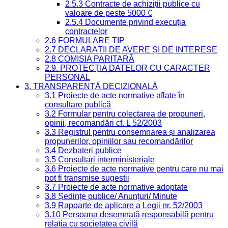
2.5.3 Contracte de achiziții publice cu
valoare de peste 5000 €
2.5.4 Documente privind execuția
contractelor
2.6 FORMULARE TIP
2.7 DECLARAȚII DE AVERE ȘI DE INTERESE
2.8 COMISIA PARITARĂ
2.9. PROTECȚIA DATELOR CU CARACTER
PERSONAL
3. TRANSPARENȚĂ DECIZIONALĂ
3.1 Proiecte de acte normative aflate în
consultare publică
3.2 Formular pentru colectarea de propuneri,
opinii, recomandări cf. L 52/2003
3.3 Registrul pentru consemnarea și analizarea
propunerilor, opiniilor sau recomandărilor
3.4 Dezbateri publice
3.5 Consultari interministeriale
3.6 Proiecte de acte normative pentru care nu mai
pot fi transmise sugestii
3.7 Proiecte de acte normative adoptate
3.8 Ședințe publice/ Anunțuri/ Minute
3.9 Rapoarte de aplicare a Legii nr. 52/2003
3.10 Persoana desemnată responsabilă pentru
relația cu societatea civilă