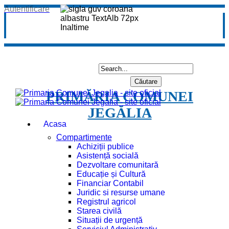
Autentificare
PRIMĂRIA COMUNEI
JEGĂLIA
Acasa
Compartimente
Achiziții publice
Asistență socială
Dezvoltare comunitară
Educație și Cultură
Financiar Contabil
Juridic si resurse umane
Registrul agricol
Starea civilă
Situații de urgență