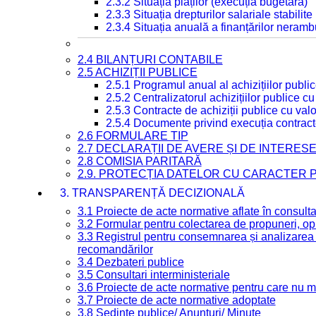
2.3.2 Situația plăților (execuția bugetară)
2.3.3 Situația drepturilor salariale stabilit
2.3.4 Situația anuală a finanțărilor neramb
2.4 BILANȚURI CONTABILE
2.5 ACHIZIȚII PUBLICE
2.5.1 Programul anual al achizițiilor publi
2.5.2 Centralizatorul achizițiilor publice 
2.5.3 Contracte de achiziții publice cu va
2.5.4 Documente privind execuția contract
2.6 FORMULARE TIP
2.7 DECLARAȚII DE AVERE ȘI DE INTERES
2.8 COMISIA PARITARĂ
2.9. PROTECȚIA DATELOR CU CARACTER
3. TRANSPARENȚĂ DECIZIONALĂ
3.1 Proiecte de acte normative aflate în consult
3.2 Formular pentru colectarea de propuneri, opi
3.3 Registrul pentru consemnarea și analizarea p
recomandărilor
3.4 Dezbateri publice
3.5 Consultari interministeriale
3.6 Proiecte de acte normative pentru care nu ma
3.7 Proiecte de acte normative adoptate
3.8 Ședințe publice/ Anunțuri/ Minute