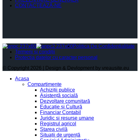
CONTACTEAZĂ-NE
Politica De Confidențialitate
Termeni și condiții
Protectia datelor cu caracter personal
© Copyright 2026 | Design & Devlopment by vreausite.eu
Acasa
Compartimente
Achiziții publice
Asistență socială
Dezvoltare comunitară
Educație și Cultură
Financiar Contabil
Juridic si resurse umane
Registrul agricol
Starea civilă
Situații de urgență