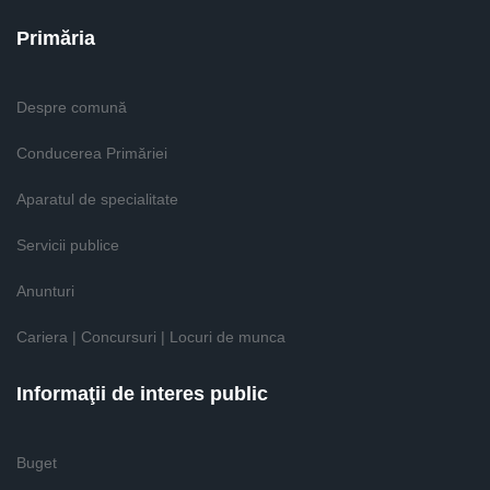
Primăria
Despre comună
Conducerea Primăriei
Aparatul de specialitate
Servicii publice
Anunturi
Cariera | Concursuri | Locuri de munca
Informaţii de interes public
Buget