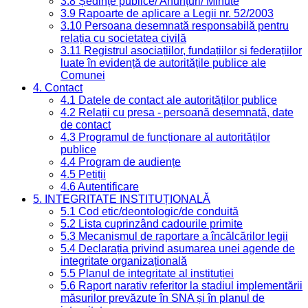
3.8 Ședințe publice/ Anunțuri/ Minute
3.9 Rapoarte de aplicare a Legii nr. 52/2003
3.10 Persoana desemnată responsabilă pentru
relația cu societatea civilă
3.11 Registrul asociațiilor, fundațiilor și federațiilor
luate în evidență de autoritățile publice ale
Comunei
4. Contact
4.1 Datele de contact ale autorităților publice
4.2 Relații cu presa - persoană desemnată, date
de contact
4.3 Programul de funcționare al autorităților
publice
4.4 Program de audiențe
4.5 Petiții
4.6 Autentificare
5. INTEGRITATE INSTITUȚIONALĂ
5.1 Cod etic/deontologic/de conduită
5.2 Lista cuprinzând cadourile primite
5.3 Mecanismul de raportare a încălcărilor legii
5.4 Declarația privind asumarea unei agende de
integritate organizațională
5.5 Planul de integritate al instituției
5.6 Raport narativ referitor la stadiul implementării
măsurilor prevăzute în SNA și în planul de