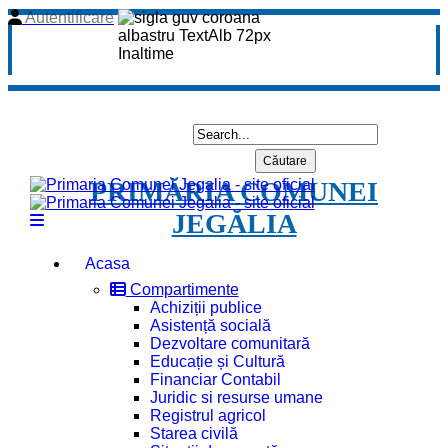
Autentificare
PRIMĂRIA COMUNEI
JEGĂLIA
Acasa
Compartimente
Achiziții publice
Asistență socială
Dezvoltare comunitară
Educație și Cultură
Financiar Contabil
Juridic si resurse umane
Registrul agricol
Starea civilă