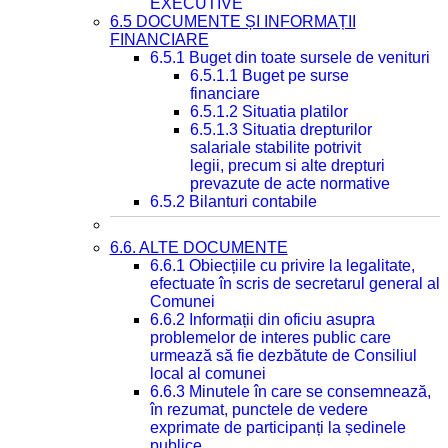
EXECUTIVE
6.5 DOCUMENTE ȘI INFORMAȚII
FINANCIARE
6.5.1 Buget din toate sursele de venituri
6.5.1.1 Buget pe surse
financiare
6.5.1.2 Situatia platilor
6.5.1.3 Situatia drepturilor
salariale stabilite potrivit
legii, precum si alte drepturi
prevazute de acte normative
6.5.2 Bilanturi contabile
6.6. ALTE DOCUMENTE
6.6.1 Obiecțiile cu privire la legalitate,
efectuate în scris de secretarul general al
Comunei
6.6.2 Informații din oficiu asupra
problemelor de interes public care
urmează să fie dezbătute de Consiliul
local al comunei
6.6.3 Minutele în care se consemnează,
în rezumat, punctele de vedere
exprimate de participanți la ședinele
publice