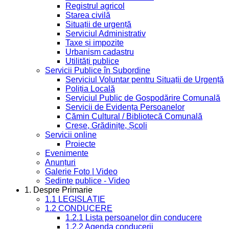
Registrul agricol
Starea civilă
Situații de urgență
Serviciul Administrativ
Taxe și impozite
Urbanism cadastru
Utilități publice
Servicii Publice în Subordine
Serviciul Voluntar pentru Situații de Urgență
Poliția Locală
Serviciul Public de Gospodărire Comunală
Servicii de Evidența Persoanelor
Cămin Cultural / Bibliotecă Comunală
Creșe, Grădinițe, Școli
Servicii online
Proiecte
Evenimente
Anunțuri
Galerie Foto | Video
Sedinte publice - Video
1. Despre Primarie
1.1 LEGISLAȚIE
1.2 CONDUCERE
1.2.1 Lista persoanelor din conducere
1.2.2 Agenda conducerii