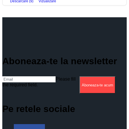
Descărcare (9)
Vizualizare
Aboneaza-te la newsletter
Please fill
the required field.
Aboneaza-te acum
Pe retele sociale