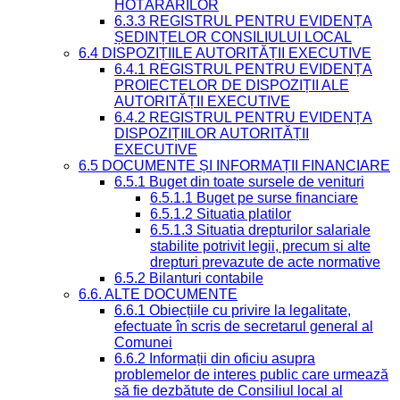
HOTĂRÂRILOR
6.3.3 REGISTRUL PENTRU EVIDENȚA
ȘEDINȚELOR CONSILIULUI LOCAL
6.4 DISPOZIȚIILE AUTORITĂȚII EXECUTIVE
6.4.1 REGISTRUL PENTRU EVIDENȚA
PROIECTELOR DE DISPOZIȚII ALE
AUTORITĂȚII EXECUTIVE
6.4.2 REGISTRUL PENTRU EVIDENȚA
DISPOZIȚIILOR AUTORITĂȚII
EXECUTIVE
6.5 DOCUMENTE ȘI INFORMAȚII FINANCIARE
6.5.1 Buget din toate sursele de venituri
6.5.1.1 Buget pe surse financiare
6.5.1.2 Situatia platilor
6.5.1.3 Situatia drepturilor salariale
stabilite potrivit legii, precum si alte
drepturi prevazute de acte normative
6.5.2 Bilanturi contabile
6.6. ALTE DOCUMENTE
6.6.1 Obiecțiile cu privire la legalitate,
efectuate în scris de secretarul general al
Comunei
6.6.2 Informații din oficiu asupra
problemelor de interes public care urmează
să fie dezbătute de Consiliul local al