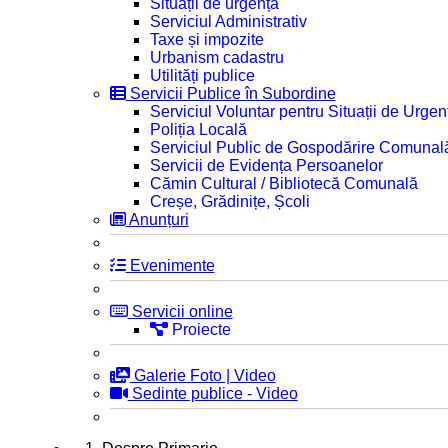
Situații de urgență
Serviciul Administrativ
Taxe și impozite
Urbanism cadastru
Utilități publice
Servicii Publice în Subordine
Serviciul Voluntar pentru Situații de Urgen
Poliția Locală
Serviciul Public de Gospodărire Comunal
Servicii de Evidența Persoanelor
Cămin Cultural / Bibliotecă Comunală
Creșe, Grădinițe, Școli
Anunțuri
Evenimente
Servicii online
Proiecte
Galerie Foto | Video
Sedinte publice - Video