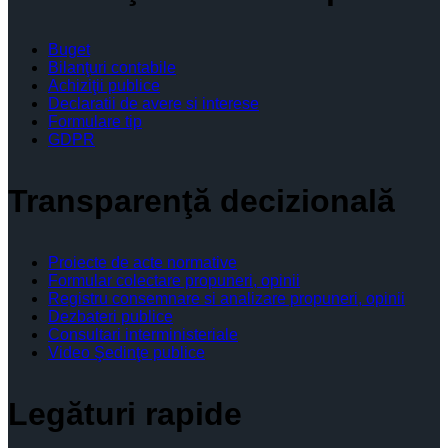
Buget
Bilanţuri contabile
Achiziţii publice
Declaratii de avere si interese
Formulare tip
GDPR
Transparenţă decizională
Proiecte de acte normative
Formular colectare propuneri, opinii
Registru consemnare si analizare propuneri, opinii
Dezbateri publice
Consultari interministeriale
Video Şedinţe publice
Legături rapide