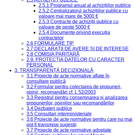
2.5.1 Programul anual al achizițiilor publice
2.5.2 Centralizatorul achizițiilor publice cu
valoare mai mare de 5000 €
2.5.3 Contracte de achiziții publice cu
valoare de peste 5000 €
2.5.4 Documente privind execuția
contractelor
2.6 FORMULARE TIP
2.7 DECLARAȚII DE AVERE ȘI DE INTERESE
2.8 COMISIA PARITARĂ
2.9. PROTECȚIA DATELOR CU CARACTER
PERSONAL
3. TRANSPARENȚĂ DECIZIONALĂ
3.1 Proiecte de acte normative aflate în
consultare publică
3.2 Formular pentru colectarea de propuneri,
opinii, recomandări cf. L 52/2003
3.3 Registrul pentru consemnarea și analizarea
propunerilor, opiniilor sau recomandărilor
3.4 Dezbateri publice
3.5 Consultari interministeriale
3.6 Proiecte de acte normative pentru care nu mai
pot fi transmise sugestii
3.7 Proiecte de acte normative adoptate