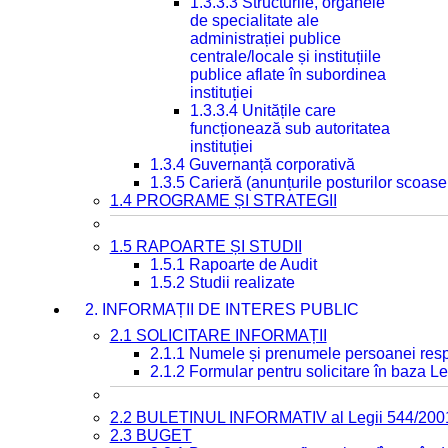
1.3.3.3 Structurile, organele
de specialitate ale
administrației publice
centrale/locale și instituțiile
publice aflate în subordinea
instituției
1.3.3.4 Unitățile care
funcționează sub autoritatea
instituției
1.3.4 Guvernanță corporativă
1.3.5 Carieră (anunțurile posturilor scoase
1.4 PROGRAME ȘI STRATEGII
1.5 RAPOARTE ȘI STUDII
1.5.1 Rapoarte de Audit
1.5.2 Studii realizate
2. INFORMAȚII DE INTERES PUBLIC
2.1 SOLICITARE INFORMAȚII
2.1.1 Numele și prenumele persoanei resp
2.1.2 Formular pentru solicitare în baza Le
2.2 BULETINUL INFORMATIV al Legii 544/200
2.3 BUGET