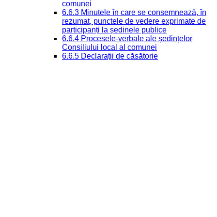
comunei
6.6.3 Minutele în care se consemnează, în
rezumat, punctele de vedere exprimate de
participanți la ședinele publice
6.6.4 Procesele-verbale ale ședințelor
Consiliului local al comunei
6.6.5 Declarații de căsătorie