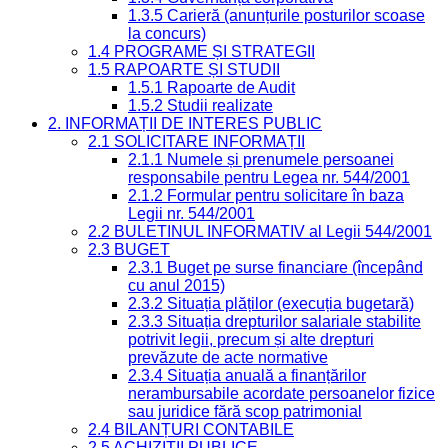
1.3.5 Carieră (anunțurile posturilor scoase
la concurs)
1.4 PROGRAME ȘI STRATEGII
1.5 RAPOARTE ȘI STUDII
1.5.1 Rapoarte de Audit
1.5.2 Studii realizate
2. INFORMAȚII DE INTERES PUBLIC
2.1 SOLICITARE INFORMAȚII
2.1.1 Numele și prenumele persoanei
responsabile pentru Legea nr. 544/2001
2.1.2 Formular pentru solicitare în baza
Legii nr. 544/2001
2.2 BULETINUL INFORMATIV al Legii 544/2001
2.3 BUGET
2.3.1 Buget pe surse financiare (începând
cu anul 2015)
2.3.2 Situația plăților (execuția bugetară)
2.3.3 Situația drepturilor salariale stabilite
potrivit legii, precum și alte drepturi
prevăzute de acte normative
2.3.4 Situația anuală a finanțărilor
nerambursabile acordate persoanelor fizice
sau juridice fără scop patrimonial
2.4 BILANȚURI CONTABILE
2.5 ACHIZIȚII PUBLICE