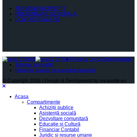
TERMENI ŞI CONDIŢII
PREZENTARE GENERALĂ
CONTACTEAZĂ-NE
Politica De Confidențialitate
Termeni și condiții
Protectia datelor cu caracter personal
© Copyright 2026 | Design & Devlopment by vreausite.eu
Acasa
Compartimente
Achiziții publice
Asistență socială
Dezvoltare comunitară
Educație și Cultură
Financiar Contabil
Juridic si resurse umane