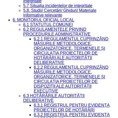
integritate
5.7 Situația incidentelor de integritate
5.8. Studii/ Cercetări/ Ghiduri/ Materiale
informative relevante
6. MONITORUL OFICIAL LOCAL
6.1 STATUTUL COMUNEI
6.2 REGULAMENTELE PRIVIND
PROCEDURILE ADMINISTRATIVE
6.2.1 REGULAMENTUL CUPRINZÂND
MĂSURILE METODOLOGICE,
ORGANIZATORICE, TERMENELE ȘI
CIRCULAȚIA PROIECTELOR DE
HOTĂRÂRI ALE AUTORITĂȚII
DELIBERATIVE
6.2.2 REGULAMENTUL CUPRINZÂND
MĂSURILE METODOLOGICE,
ORGANIZATORICE, TERMENELE ȘI
CIRCULAȚIA PROIECTELOR DE
DISPOZIȚII ALE AUTORITĂȚII
EXECUTIVE
6.3 HOTĂRÂRILE AUTORITĂȚII
DELIBERATIVE
6.3.1 REGISTRUL PENTRU EVIDENȚA
PROIECTELOR DE HOTĂRÂRI
6.3.2 REGISTRUL PENTRU EVIDENȚA