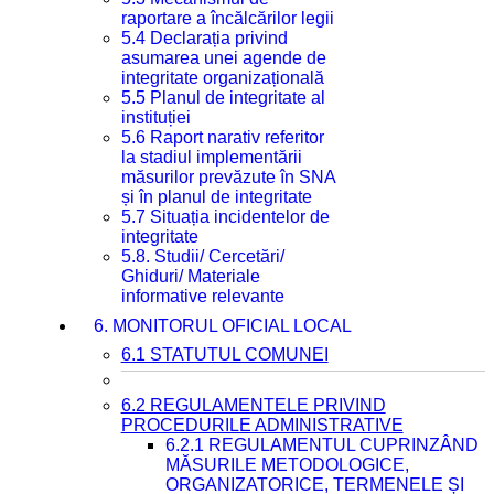
raportare a încălcărilor legii
5.4 Declarația privind
asumarea unei agende de
integritate organizațională
5.5 Planul de integritate al
instituției
5.6 Raport narativ referitor
la stadiul implementării
măsurilor prevăzute în SNA
și în planul de integritate
5.7 Situația incidentelor de
integritate
5.8. Studii/ Cercetări/
Ghiduri/ Materiale
informative relevante
6. MONITORUL OFICIAL LOCAL
6.1 STATUTUL COMUNEI
6.2 REGULAMENTELE PRIVIND
PROCEDURILE ADMINISTRATIVE
6.2.1 REGULAMENTUL CUPRINZÂND
MĂSURILE METODOLOGICE,
ORGANIZATORICE, TERMENELE ȘI