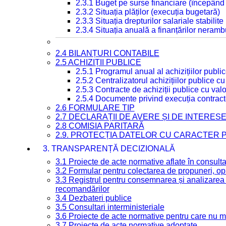
2.3.1 Buget pe surse financiare (începând
2.3.2 Situația plăților (execuția bugetară)
2.3.3 Situația drepturilor salariale stabilit
2.3.4 Situația anuală a finanțărilor neramb
2.4 BILANȚURI CONTABILE
2.5 ACHIZIȚII PUBLICE
2.5.1 Programul anual al achizițiilor publi
2.5.2 Centralizatorul achizițiilor publice 
2.5.3 Contracte de achiziții publice cu va
2.5.4 Documente privind execuția contract
2.6 FORMULARE TIP
2.7 DECLARAȚII DE AVERE ȘI DE INTERES
2.8 COMISIA PARITARĂ
2.9. PROTECȚIA DATELOR CU CARACTER
3. TRANSPARENȚĂ DECIZIONALĂ
3.1 Proiecte de acte normative aflate în consult
3.2 Formular pentru colectarea de propuneri, opi
3.3 Registrul pentru consemnarea și analizarea p
recomandărilor
3.4 Dezbateri publice
3.5 Consultari interministeriale
3.6 Proiecte de acte normative pentru care nu ma
3.7 Proiecte de acte normative adoptate