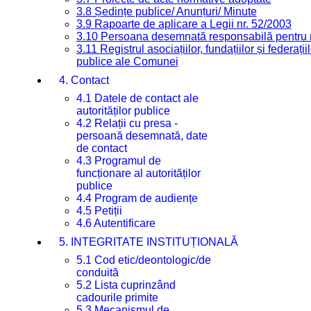
3.8 Ședințe publice/ Anunțuri/ Minute
3.9 Rapoarte de aplicare a Legii nr. 52/2003
3.10 Persoana desemnată responsabilă pentru re
3.11 Registrul asociațiilor, fundațiilor și federații
publice ale Comunei
4. Contact
4.1 Datele de contact ale
autorităților publice
4.2 Relații cu presa -
persoană desemnată, date
de contact
4.3 Programul de
funcționare al autorităților
publice
4.4 Program de audiențe
4.5 Petiții
4.6 Autentificare
5. INTEGRITATE INSTITUȚIONALĂ
5.1 Cod etic/deontologic/de
conduită
5.2 Lista cuprinzând
cadourile primite
5.3 Mecanismul de