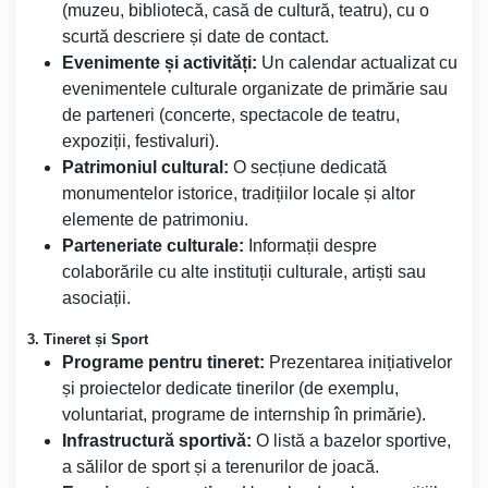
(muzeu, bibliotecă, casă de cultură, teatru), cu o
scurtă descriere și date de contact.
Evenimente și activități:
Un calendar actualizat cu
evenimentele culturale organizate de primărie sau
de parteneri (concerte, spectacole de teatru,
expoziții, festivaluri).
Patrimoniul cultural:
O secțiune dedicată
monumentelor istorice, tradițiilor locale și altor
elemente de patrimoniu.
Parteneriate culturale:
Informații despre
colaborările cu alte instituții culturale, artiști sau
asociații.
3. Tineret și Sport
Programe pentru tineret:
Prezentarea inițiativelor
și proiectelor dedicate tinerilor (de exemplu,
voluntariat, programe de internship în primărie).
Infrastructură sportivă:
O listă a bazelor sportive,
a sălilor de sport și a terenurilor de joacă.