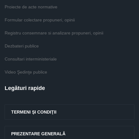
Proiecte de acte normative
Formular colectare propuneri, opinii
Registru consemnare si analizare propuneri, opinii
Dezbateri publice
Consultari interministeriale
Video Şedinţe publice
Legături rapide
TERMENI ŞI CONDIŢII
PREZENTARE GENERALĂ