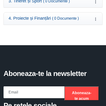
3. Tineret și Sport
( 0 Documente )
4. Proiecte și Finanțări
( 0 Documente )
Aboneaza-te la newsletter
Aboneaza-
te acum
Please fill the required field.
Pe retele sociale