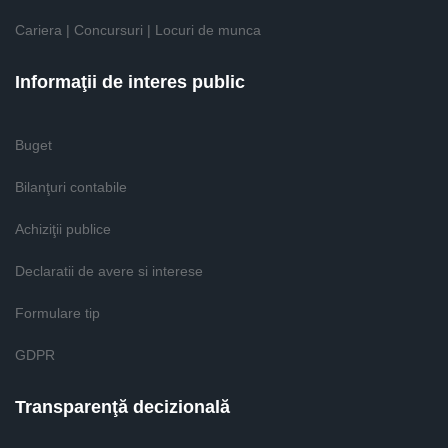
Cariera | Concursuri | Locuri de munca
Informaţii de interes public
Buget
Bilanţuri contabile
Achiziţii publice
Declaratii de avere si interese
Formulare tip
GDPR
Transparenţă decizională