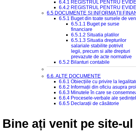
6.4.1 REGISTRUL PENTRU EVID
6.4.2 REGISTRUL PENTRU EVID
6.5 DOCUMENTE ȘI INFORMAȚII FIN
6.5.1 Buget din toate sursele de veni
6.5.1.1 Buget pe surse
financiare
6.5.1.2 Situatia platilor
6.5.1.3 Situatia drepturilor
salariale stabilite potrivit
legii, precum si alte drepturi
prevazute de acte normative
6.5.2 Bilanturi contabile
6.6. ALTE DOCUMENTE
6.6.1 Obiecțiile cu privire la legali
6.6.2 Informații din oficiu asupra p
6.6.3 Minutele în care se consemnea
6.6.4 Procesele-verbale ale ședințel
6.6.5 Declarații de căsătorie
Bine ați venit pe site-ul 