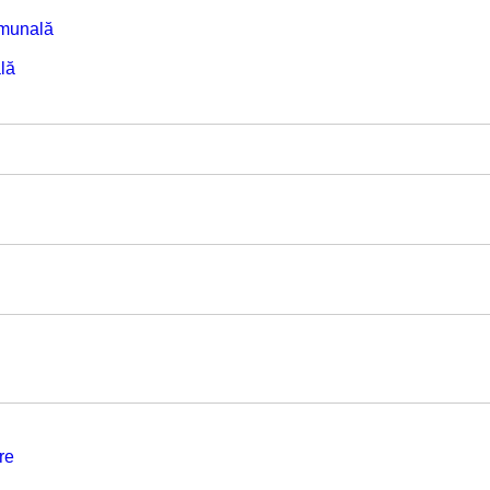
omunală
lă
re