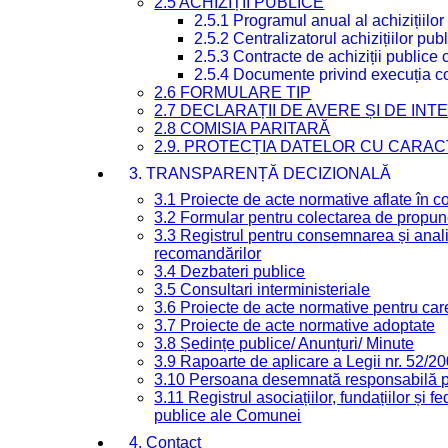
2.5 ACHIZIȚII PUBLICE
2.5.1 Programul anual al achizițiilor
2.5.2 Centralizatorul achizițiilor p
2.5.3 Contracte de achiziții publice
2.5.4 Documente privind execuția co
2.6 FORMULARE TIP
2.7 DECLARAȚII DE AVERE ȘI DE IN
2.8 COMISIA PARITARĂ
2.9. PROTECȚIA DATELOR CU CARA
3. TRANSPARENȚĂ DECIZIONALĂ
3.1 Proiecte de acte normative aflate în c
3.2 Formular pentru colectarea de propune
3.3 Registrul pentru consemnarea și anali
recomandărilor
3.4 Dezbateri publice
3.5 Consultari interministeriale
3.6 Proiecte de acte normative pentru care
3.7 Proiecte de acte normative adoptate
3.8 Ședințe publice/ Anunțuri/ Minute
3.9 Rapoarte de aplicare a Legii nr. 52/2
3.10 Persoana desemnată responsabilă pen
3.11 Registrul asociațiilor, fundațiilor și fe
publice ale Comunei
4. Contact