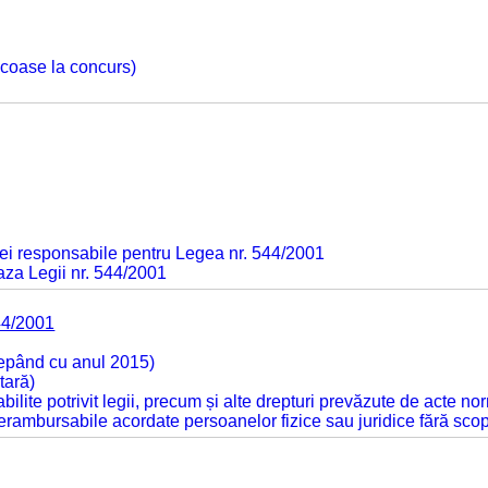
 scoase la concurs)
ei responsabile pentru Legea nr. 544/2001
baza Legii nr. 544/2001
44/2001
cepând cu anul 2015)
tară)
tabilite potrivit legii, precum și alte drepturi prevăzute de acte no
 nerambursabile acordate persoanelor fizice sau juridice fără sco