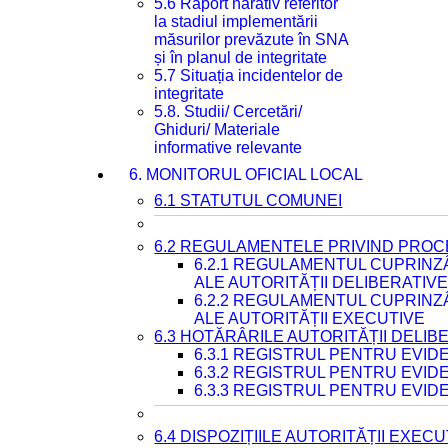
5.6 Raport narativ referitor
la stadiul implementării
măsurilor prevăzute în SNA
și în planul de integritate
5.7 Situația incidentelor de
integritate
5.8. Studii/ Cercetări/
Ghiduri/ Materiale
informative relevante
6. MONITORUL OFICIAL LOCAL
6.1 STATUTUL COMUNEI
6.2 REGULAMENTELE PRIVIND PROC
6.2.1 REGULAMENTUL CUPRINZ
ALE AUTORITĂȚII DELIBERATIV
6.2.2 REGULAMENTUL CUPRINZ
ALE AUTORITĂȚII EXECUTIVE
6.3 HOTĂRÂRILE AUTORITĂȚII DELIB
6.3.1 REGISTRUL PENTRU EVI
6.3.2 REGISTRUL PENTRU EVI
6.3.3 REGISTRUL PENTRU EVID
6.4 DISPOZIȚIILE AUTORITĂȚII EXECU