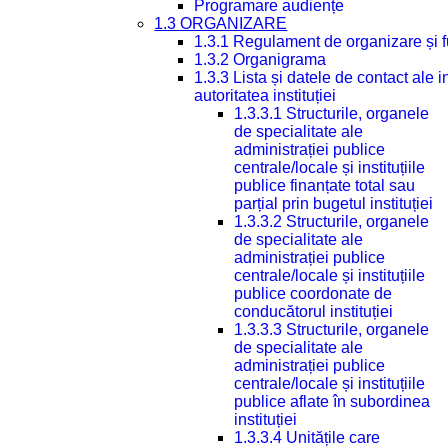
Programare audiențe
1.3 ORGANIZARE
1.3.1 Regulament de organizare și 
1.3.2 Organigrama
1.3.3 Lista și datele de contact ale
autoritatea instituției
1.3.3.1 Structurile, organele
de specialitate ale
administrației publice
centrale/locale și instituțiile
publice finanțate total sau
parțial prin bugetul instituției
1.3.3.2 Structurile, organele
de specialitate ale
administrației publice
centrale/locale și instituțiile
publice coordonate de
conducătorul instituției
1.3.3.3 Structurile, organele
de specialitate ale
administrației publice
centrale/locale și instituțiile
publice aflate în subordinea
instituției
1.3.3.4 Unitățile care