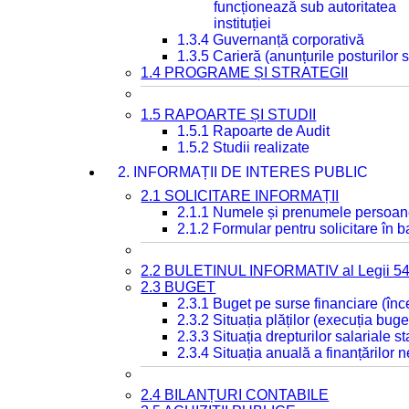
funcționează sub autoritatea
instituției
1.3.4 Guvernanță corporativă
1.3.5 Carieră (anunțurile posturilor
1.4 PROGRAME ȘI STRATEGII
1.5 RAPOARTE ȘI STUDII
1.5.1 Rapoarte de Audit
1.5.2 Studii realizate
2. INFORMAȚII DE INTERES PUBLIC
2.1 SOLICITARE INFORMAȚII
2.1.1 Numele și prenumele persoan
2.1.2 Formular pentru solicitare în 
2.2 BULETINUL INFORMATIV al Legii 5
2.3 BUGET
2.3.1 Buget pe surse financiare (în
2.3.2 Situația plăților (execuția buge
2.3.3 Situația drepturilor salariale s
2.3.4 Situația anuală a finanțărilor
2.4 BILANȚURI CONTABILE