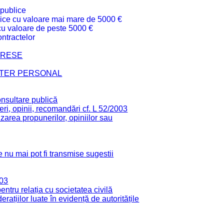
 publice
ublice cu valoare mai mare de 5000 €
 cu valoare de peste 5000 €
ntractelor
TERESE
CTER PERSONAL
onsultare publică
ri, opinii, recomandări cf. L 52/2003
zarea propunerilor, opiniilor sau
 nu mai pot fi transmise sugestii
003
tru relația cu societatea civilă
derațiilor luate în evidență de autoritățile