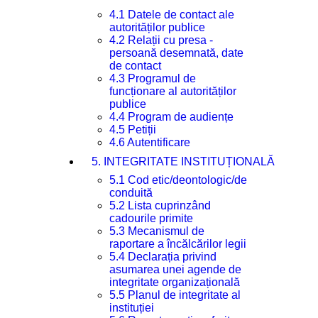
4.1 Datele de contact ale
autorităților publice
4.2 Relații cu presa -
persoană desemnată, date
de contact
4.3 Programul de
funcționare al autorităților
publice
4.4 Program de audiențe
4.5 Petiții
4.6 Autentificare
5. INTEGRITATE INSTITUȚIONALĂ
5.1 Cod etic/deontologic/de
conduită
5.2 Lista cuprinzând
cadourile primite
5.3 Mecanismul de
raportare a încălcărilor legii
5.4 Declarația privind
asumarea unei agende de
integritate organizațională
5.5 Planul de integritate al
instituției