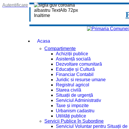
Autentificare
Acasa
Compartimente
Achiziții publice
Asistență socială
Dezvoltare comunitară
Educație și Cultură
Financiar Contabil
Juridic si resurse umane
Registrul agricol
Starea civilă
Situații de urgență
Serviciul Administrativ
Taxe și impozite
Urbanism cadastru
Utilități publice
Servicii Publice în Subordine
Serviciul Voluntar pentru Situații d