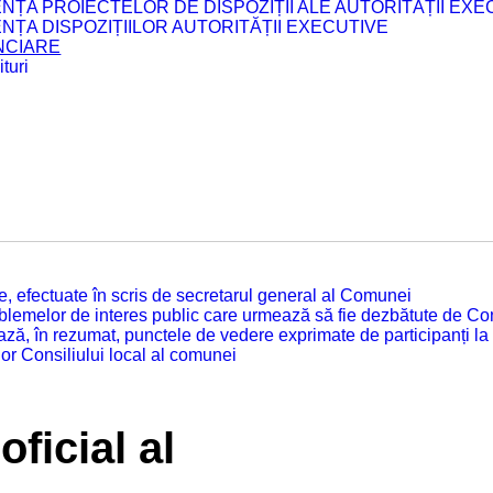
ENȚA PROIECTELOR DE DISPOZIȚII ALE AUTORITĂȚII EXE
ENȚA DISPOZIȚIILOR AUTORITĂȚII EXECUTIVE
ANCIARE
turi
tate, efectuate în scris de secretarul general al Comunei
roblemelor de interes public care urmează să fie dezbătute de Con
ză, în rezumat, punctele de vedere exprimate de participanți la
or Consiliului local al comunei
oficial al