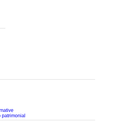
rmative
p patrimonial