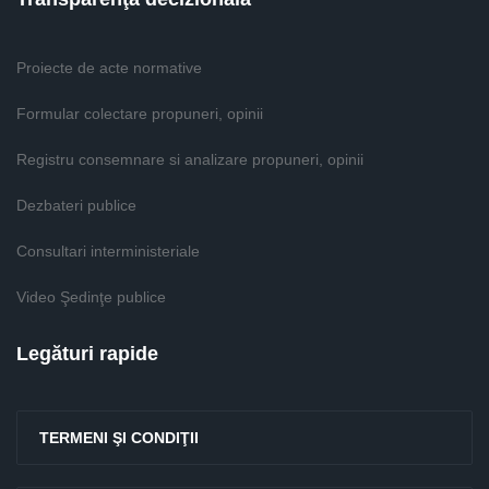
Proiecte de acte normative
Formular colectare propuneri, opinii
Registru consemnare si analizare propuneri, opinii
Dezbateri publice
Consultari interministeriale
Video Şedinţe publice
Legături rapide
TERMENI ŞI CONDIŢII