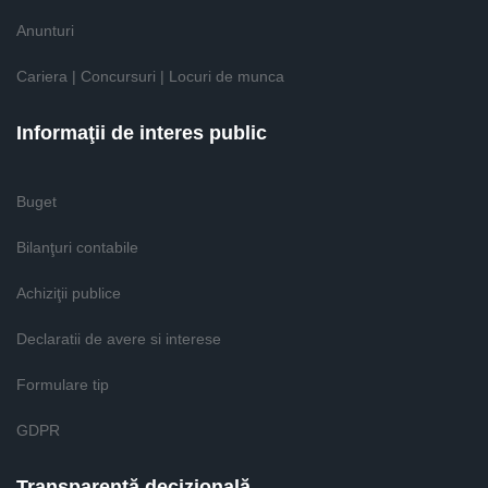
Anunturi
Cariera | Concursuri | Locuri de munca
Informaţii de interes public
Buget
Bilanţuri contabile
Achiziţii publice
Declaratii de avere si interese
Formulare tip
GDPR
Transparenţă decizională