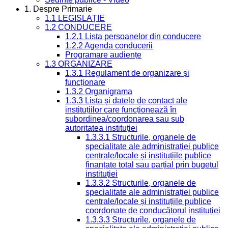
1. Despre Primarie
1.1 LEGISLAȚIE
1.2 CONDUCERE
1.2.1 Lista persoanelor din conducere
1.2.2 Agenda conducerii
Programare audiențe
1.3 ORGANIZARE
1.3.1 Regulament de organizare și
funcționare
1.3.2 Organigrama
1.3.3 Lista și datele de contact ale
instituțiilor care funcționează în
subordinea/coordonarea sau sub
autoritatea instituției
1.3.3.1 Structurile, organele de
specialitate ale administrației publice
centrale/locale și instituțiile publice
finanțate total sau parțial prin bugetul
instituției
1.3.3.2 Structurile, organele de
specialitate ale administrației publice
centrale/locale și instituțiile publice
coordonate de conducătorul instituției
1.3.3.3 Structurile, organele de