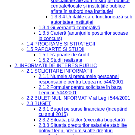
specialitate ale administrației publice
centrale/locale și instituțiile publice
aflate în subordinea instituției
1.3.3.4 Unitățile care funcționează sub
autoritatea instituției
1.3.4 Guvernanță corporativă
1.3.5 Carieră (anunțurile posturilor scoase
la concurs)
1.4 PROGRAME ȘI STRATEGII
1.5 RAPOARTE ȘI STUDII
1.5.1 Rapoarte de Audit
1.5.2 Studii realizate
2. INFORMAȚII DE INTERES PUBLIC
2.1 SOLICITARE INFORMAȚII
2.1.1 Numele și prenumele persoanei
responsabile pentru Legea nr. 544/2001
2.1.2 Formular pentru solicitare în baza
Legii nr. 544/2001
2.2 BULETINUL INFORMATIV al Legii 544/2001
2.3 BUGET
2.3.1 Buget pe surse financiare (începând
cu anul 2015)
2.3.2 Situația plăților (execuția bugetară)
2.3.3 Situația drepturilor salariale stabilite
potrivit legii, precum și alte drepturi