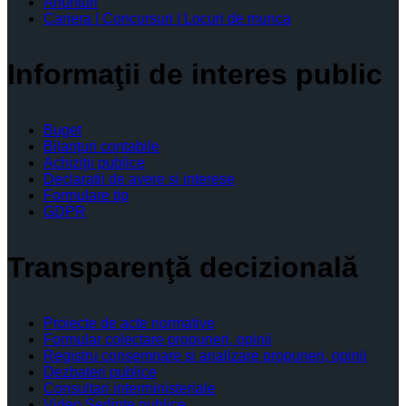
Anunturi
Cariera | Concursuri | Locuri de munca
Informaţii de interes public
Buget
Bilanţuri contabile
Achiziţii publice
Declaratii de avere si interese
Formulare tip
GDPR
Transparenţă decizională
Proiecte de acte normative
Formular colectare propuneri, opinii
Registru consemnare si analizare propuneri, opinii
Dezbateri publice
Consultari interministeriale
Video Şedinţe publice