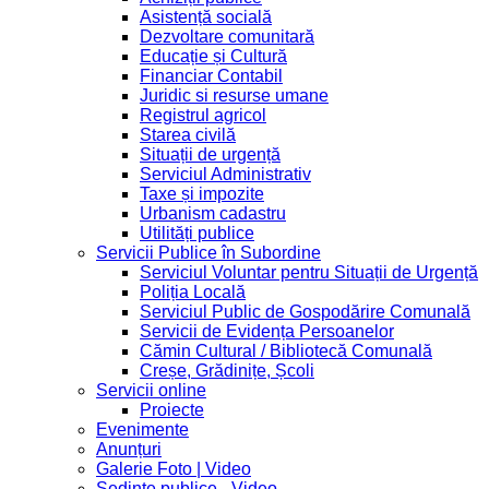
Asistență socială
Dezvoltare comunitară
Educație și Cultură
Financiar Contabil
Juridic si resurse umane
Registrul agricol
Starea civilă
Situații de urgență
Serviciul Administrativ
Taxe și impozite
Urbanism cadastru
Utilități publice
Servicii Publice în Subordine
Serviciul Voluntar pentru Situații de Urgență
Poliția Locală
Serviciul Public de Gospodărire Comunală
Servicii de Evidența Persoanelor
Cămin Cultural / Bibliotecă Comunală
Creșe, Grădinițe, Școli
Servicii online
Proiecte
Evenimente
Anunțuri
Galerie Foto | Video
Sedinte publice - Video