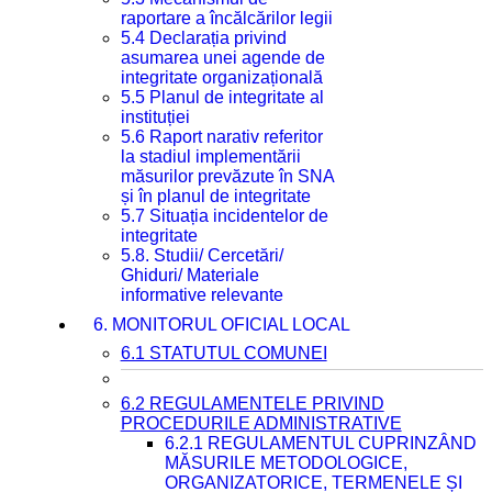
raportare a încălcărilor legii
5.4 Declarația privind
asumarea unei agende de
integritate organizațională
5.5 Planul de integritate al
instituției
5.6 Raport narativ referitor
la stadiul implementării
măsurilor prevăzute în SNA
și în planul de integritate
5.7 Situația incidentelor de
integritate
5.8. Studii/ Cercetări/
Ghiduri/ Materiale
informative relevante
6. MONITORUL OFICIAL LOCAL
6.1 STATUTUL COMUNEI
6.2 REGULAMENTELE PRIVIND
PROCEDURILE ADMINISTRATIVE
6.2.1 REGULAMENTUL CUPRINZÂND
MĂSURILE METODOLOGICE,
ORGANIZATORICE, TERMENELE ȘI