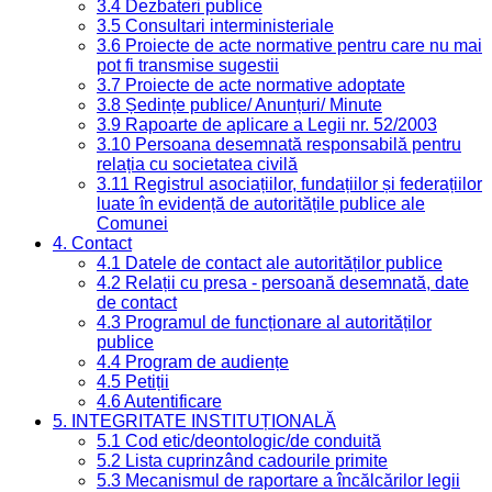
3.4 Dezbateri publice
3.5 Consultari interministeriale
3.6 Proiecte de acte normative pentru care nu mai
pot fi transmise sugestii
3.7 Proiecte de acte normative adoptate
3.8 Ședințe publice/ Anunțuri/ Minute
3.9 Rapoarte de aplicare a Legii nr. 52/2003
3.10 Persoana desemnată responsabilă pentru
relația cu societatea civilă
3.11 Registrul asociațiilor, fundațiilor și federațiilor
luate în evidență de autoritățile publice ale
Comunei
4. Contact
4.1 Datele de contact ale autorităților publice
4.2 Relații cu presa - persoană desemnată, date
de contact
4.3 Programul de funcționare al autorităților
publice
4.4 Program de audiențe
4.5 Petiții
4.6 Autentificare
5. INTEGRITATE INSTITUȚIONALĂ
5.1 Cod etic/deontologic/de conduită
5.2 Lista cuprinzând cadourile primite
5.3 Mecanismul de raportare a încălcărilor legii