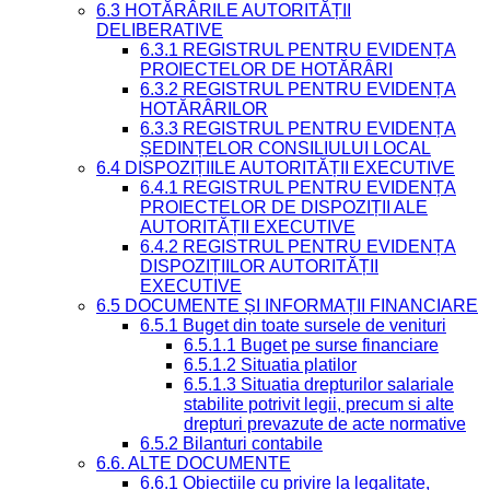
6.3 HOTĂRÂRILE AUTORITĂȚII
DELIBERATIVE
6.3.1 REGISTRUL PENTRU EVIDENȚA
PROIECTELOR DE HOTĂRÂRI
6.3.2 REGISTRUL PENTRU EVIDENȚA
HOTĂRÂRILOR
6.3.3 REGISTRUL PENTRU EVIDENȚA
ȘEDINȚELOR CONSILIULUI LOCAL
6.4 DISPOZIȚIILE AUTORITĂȚII EXECUTIVE
6.4.1 REGISTRUL PENTRU EVIDENȚA
PROIECTELOR DE DISPOZIȚII ALE
AUTORITĂȚII EXECUTIVE
6.4.2 REGISTRUL PENTRU EVIDENȚA
DISPOZIȚIILOR AUTORITĂȚII
EXECUTIVE
6.5 DOCUMENTE ȘI INFORMAȚII FINANCIARE
6.5.1 Buget din toate sursele de venituri
6.5.1.1 Buget pe surse financiare
6.5.1.2 Situatia platilor
6.5.1.3 Situatia drepturilor salariale
stabilite potrivit legii, precum si alte
drepturi prevazute de acte normative
6.5.2 Bilanturi contabile
6.6. ALTE DOCUMENTE
6.6.1 Obiecțiile cu privire la legalitate,