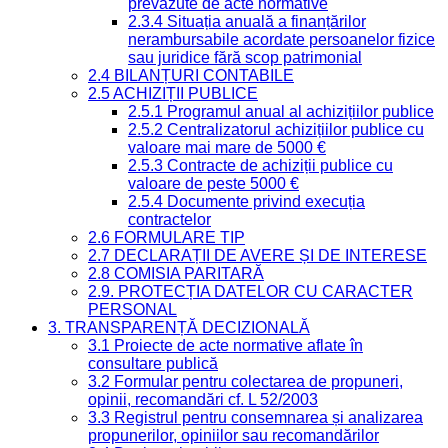
prevăzute de acte normative
2.3.4 Situația anuală a finanțărilor
nerambursabile acordate persoanelor fizice
sau juridice fără scop patrimonial
2.4 BILANȚURI CONTABILE
2.5 ACHIZIȚII PUBLICE
2.5.1 Programul anual al achizițiilor publice
2.5.2 Centralizatorul achizițiilor publice cu
valoare mai mare de 5000 €
2.5.3 Contracte de achiziții publice cu
valoare de peste 5000 €
2.5.4 Documente privind execuția
contractelor
2.6 FORMULARE TIP
2.7 DECLARAȚII DE AVERE ȘI DE INTERESE
2.8 COMISIA PARITARĂ
2.9. PROTECȚIA DATELOR CU CARACTER
PERSONAL
3. TRANSPARENȚĂ DECIZIONALĂ
3.1 Proiecte de acte normative aflate în
consultare publică
3.2 Formular pentru colectarea de propuneri,
opinii, recomandări cf. L 52/2003
3.3 Registrul pentru consemnarea și analizarea
propunerilor, opiniilor sau recomandărilor