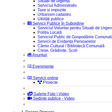
Situații de urgență
Serviciul Administrativ
Taxe și impozite
Urbanism cadastru
Utilități publice
Servicii Publice în Subordine
Serviciul Voluntar pentru Situații de Urgen
Poliția Locală
Serviciul Public de Gospodărire Comunal
Servicii de Evidența Persoanelor
Cămin Cultural / Bibliotecă Comunală
Creșe, Grădinițe, Școli
Anunțuri
Evenimente
Servicii online
Proiecte
Galerie Foto | Video
Sedinte publice - Video