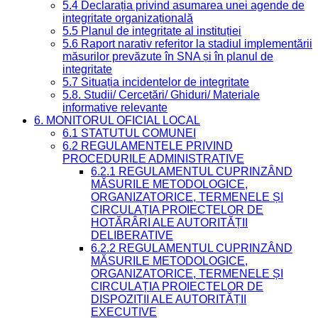
5.4 Declarația privind asumarea unei agende de
integritate organizațională
5.5 Planul de integritate al instituției
5.6 Raport narativ referitor la stadiul implementării
măsurilor prevăzute în SNA și în planul de
integritate
5.7 Situația incidentelor de integritate
5.8. Studii/ Cercetări/ Ghiduri/ Materiale
informative relevante
6. MONITORUL OFICIAL LOCAL
6.1 STATUTUL COMUNEI
6.2 REGULAMENTELE PRIVIND
PROCEDURILE ADMINISTRATIVE
6.2.1 REGULAMENTUL CUPRINZÂND
MĂSURILE METODOLOGICE,
ORGANIZATORICE, TERMENELE ȘI
CIRCULAȚIA PROIECTELOR DE
HOTĂRÂRI ALE AUTORITĂȚII
DELIBERATIVE
6.2.2 REGULAMENTUL CUPRINZÂND
MĂSURILE METODOLOGICE,
ORGANIZATORICE, TERMENELE ȘI
CIRCULAȚIA PROIECTELOR DE
DISPOZIȚII ALE AUTORITĂȚII
EXECUTIVE