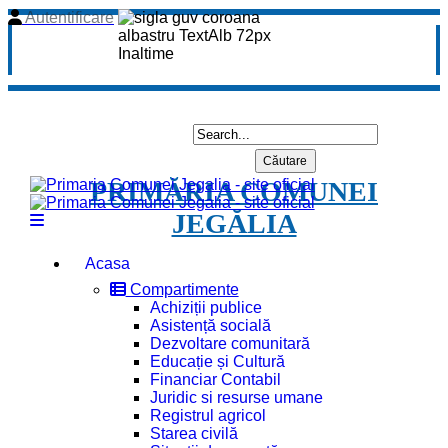
Autentificare
PRIMĂRIA COMUNEI
JEGĂLIA
Acasa
Compartimente
Achiziții publice
Asistență socială
Dezvoltare comunitară
Educație și Cultură
Financiar Contabil
Juridic si resurse umane
Registrul agricol
Starea civilă