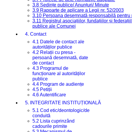
3.8 Ședințe publice/ Anunțuri/ Minute
3.9 Rapoarte de aplicare a Legii nr. 52/2003
3.10 Persoana desemnată responsabilă pentru re
3.11 Registrul asociațiilor, fundațiilor și federații
publice ale Comunei
4. Contact
4.1 Datele de contact ale
autorităților publice
4.2 Relații cu presa -
persoană desemnată, date
de contact
4.3 Programul de
funcționare al autorităților
publice
4.4 Program de audiențe
4.5 Petiții
4.6 Autentificare
5. INTEGRITATE INSTITUȚIONALĂ
5.1 Cod etic/deontologic/de
conduită
5.2 Lista cuprinzând
cadourile primite
5.3 Mecanismul de