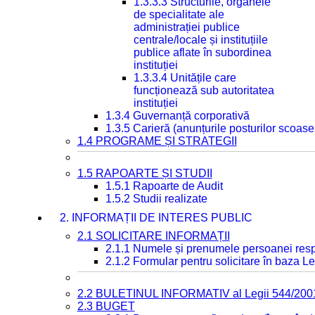
1.3.3.3 Structurile, organele
de specialitate ale
administrației publice
centrale/locale și instituțiile
publice aflate în subordinea
instituției
1.3.3.4 Unitățile care
funcționează sub autoritatea
instituției
1.3.4 Guvernanță corporativă
1.3.5 Carieră (anunțurile posturilor scoase
1.4 PROGRAME ȘI STRATEGII
1.5 RAPOARTE ȘI STUDII
1.5.1 Rapoarte de Audit
1.5.2 Studii realizate
2. INFORMAȚII DE INTERES PUBLIC
2.1 SOLICITARE INFORMAȚII
2.1.1 Numele și prenumele persoanei resp
2.1.2 Formular pentru solicitare în baza Le
2.2 BULETINUL INFORMATIV al Legii 544/200
2.3 BUGET