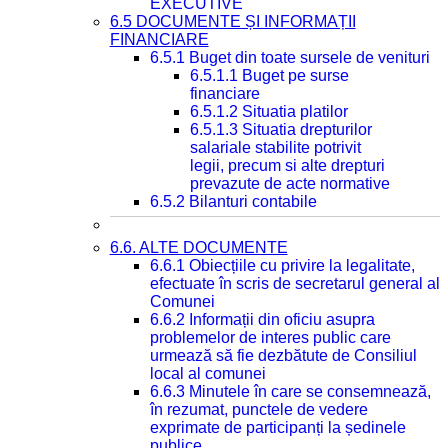
EXECUTIVE
6.5 DOCUMENTE ȘI INFORMAȚII
FINANCIARE
6.5.1 Buget din toate sursele de venituri
6.5.1.1 Buget pe surse
financiare
6.5.1.2 Situatia platilor
6.5.1.3 Situatia drepturilor
salariale stabilite potrivit
legii, precum si alte drepturi
prevazute de acte normative
6.5.2 Bilanturi contabile
6.6. ALTE DOCUMENTE
6.6.1 Obiecțiile cu privire la legalitate,
efectuate în scris de secretarul general al
Comunei
6.6.2 Informații din oficiu asupra
problemelor de interes public care
urmează să fie dezbătute de Consiliul
local al comunei
6.6.3 Minutele în care se consemnează,
în rezumat, punctele de vedere
exprimate de participanți la ședinele
publice