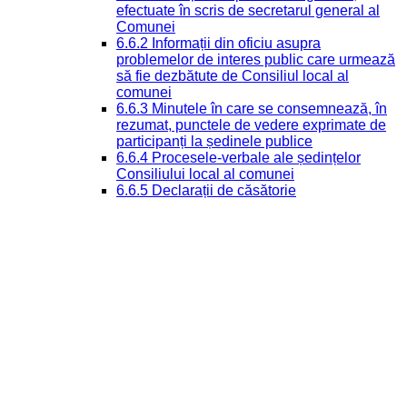
efectuate în scris de secretarul general al
Comunei
6.6.2 Informații din oficiu asupra
problemelor de interes public care urmează
să fie dezbătute de Consiliul local al
comunei
6.6.3 Minutele în care se consemnează, în
rezumat, punctele de vedere exprimate de
participanți la ședinele publice
6.6.4 Procesele-verbale ale ședințelor
Consiliului local al comunei
6.6.5 Declarații de căsătorie