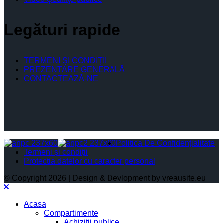
Legături rapide
TERMENI ŞI CONDIŢII
PREZENTARE GENERALĂ
CONTACTEAZĂ-NE
Politica De Confidențialitate
Termeni și condiții
Protectia datelor cu caracter personal
© Copyright 2026 | Design & Devlopment by vreausite.eu
Acasa
Compartimente
Achiziții publice