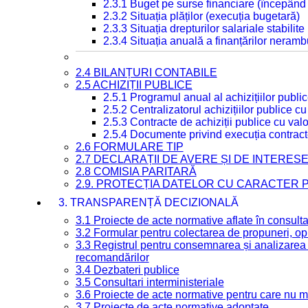
2.3.1 Buget pe surse financiare (începând
2.3.2 Situația plăților (execuția bugetară)
2.3.3 Situația drepturilor salariale stabilit
2.3.4 Situația anuală a finanțărilor neramb
2.4 BILANȚURI CONTABILE
2.5 ACHIZIȚII PUBLICE
2.5.1 Programul anual al achizițiilor publi
2.5.2 Centralizatorul achizițiilor publice 
2.5.3 Contracte de achiziții publice cu va
2.5.4 Documente privind execuția contract
2.6 FORMULARE TIP
2.7 DECLARAȚII DE AVERE ȘI DE INTERES
2.8 COMISIA PARITARĂ
2.9. PROTECȚIA DATELOR CU CARACTER
3. TRANSPARENȚĂ DECIZIONALĂ
3.1 Proiecte de acte normative aflate în consult
3.2 Formular pentru colectarea de propuneri, opi
3.3 Registrul pentru consemnarea și analizarea p
recomandărilor
3.4 Dezbateri publice
3.5 Consultari interministeriale
3.6 Proiecte de acte normative pentru care nu ma
3.7 Proiecte de acte normative adoptate