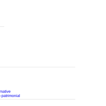
rmative
p patrimonial