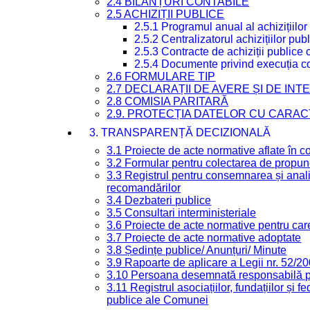
2.4 BILANȚURI CONTABILE
2.5 ACHIZIȚII PUBLICE
2.5.1 Programul anual al achizițiilor
2.5.2 Centralizatorul achizițiilor p
2.5.3 Contracte de achiziții publice
2.5.4 Documente privind execuția co
2.6 FORMULARE TIP
2.7 DECLARAȚII DE AVERE ȘI DE IN
2.8 COMISIA PARITARĂ
2.9. PROTECȚIA DATELOR CU CARA
3. TRANSPARENȚĂ DECIZIONALĂ
3.1 Proiecte de acte normative aflate în c
3.2 Formular pentru colectarea de propune
3.3 Registrul pentru consemnarea și anali
recomandărilor
3.4 Dezbateri publice
3.5 Consultari interministeriale
3.6 Proiecte de acte normative pentru care
3.7 Proiecte de acte normative adoptate
3.8 Ședințe publice/ Anunțuri/ Minute
3.9 Rapoarte de aplicare a Legii nr. 52/2
3.10 Persoana desemnată responsabilă pen
3.11 Registrul asociațiilor, fundațiilor și fe
publice ale Comunei