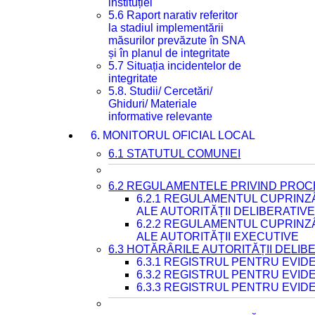
instituției
5.6 Raport narativ referitor
la stadiul implementării
măsurilor prevăzute în SNA
și în planul de integritate
5.7 Situația incidentelor de
integritate
5.8. Studii/ Cercetări/
Ghiduri/ Materiale
informative relevante
6. MONITORUL OFICIAL LOCAL
6.1 STATUTUL COMUNEI
6.2 REGULAMENTELE PRIVIND PROC
6.2.1 REGULAMENTUL CUPRINZ
ALE AUTORITĂȚII DELIBERATIV
6.2.2 REGULAMENTUL CUPRINZ
ALE AUTORITĂȚII EXECUTIVE
6.3 HOTĂRÂRILE AUTORITĂȚII DELIB
6.3.1 REGISTRUL PENTRU EVI
6.3.2 REGISTRUL PENTRU EVI
6.3.3 REGISTRUL PENTRU EVID