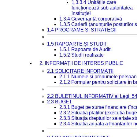
1.3.3.4 Unitățile care
funcționează sub autoritatea
instituției
1.3.4 Guvernanță corporativă
1.3.5 Carieră (anunțurile posturilor
1.4 PROGRAME ȘI STRATEGII
1.5 RAPOARTE ȘI STUDII
1.5.1 Rapoarte de Audit
1.5.2 Studii realizate
2. INFORMAȚII DE INTERES PUBLIC
2.1 SOLICITARE INFORMAȚII
2.1.1 Numele și prenumele persoan
2.1.2 Formular pentru solicitare în 
2.2 BULETINUL INFORMATIV al Legii 5
2.3 BUGET
2.3.1 Buget pe surse financiare (în
2.3.2 Situația plăților (execuția buge
2.3.3 Situația drepturilor salariale s
2.3.4 Situația anuală a finanțărilor