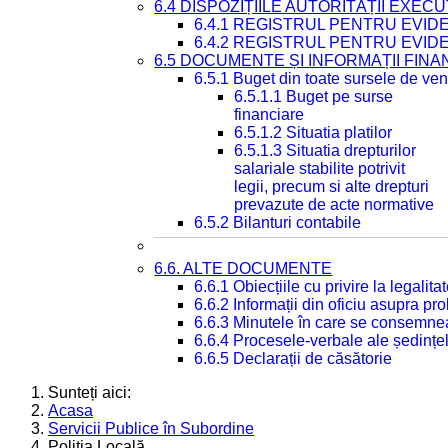
6.4 DISPOZIȚIILE AUTORITĂȚII EXECU
6.4.1 REGISTRUL PENTRU EVID
6.4.2 REGISTRUL PENTRU EVID
6.5 DOCUMENTE ȘI INFORMAȚII FIN
6.5.1 Buget din toate sursele de veni
6.5.1.1 Buget pe surse
financiare
6.5.1.2 Situatia platilor
6.5.1.3 Situatia drepturilor
salariale stabilite potrivit
legii, precum si alte drepturi
prevazute de acte normative
6.5.2 Bilanturi contabile
6.6. ALTE DOCUMENTE
6.6.1 Obiecțiile cu privire la legali
6.6.2 Informații din oficiu asupra p
6.6.3 Minutele în care se consemnea
6.6.4 Procesele-verbale ale ședințel
6.6.5 Declarații de căsătorie
Sunteți aici:
Acasa
Servicii Publice în Subordine
Poliția Locală