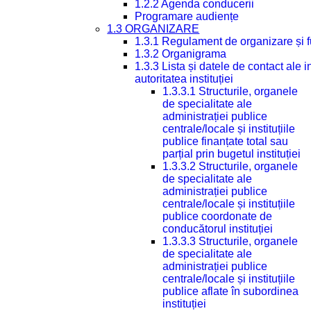
1.2.2 Agenda conducerii
Programare audiențe
1.3 ORGANIZARE
1.3.1 Regulament de organizare și 
1.3.2 Organigrama
1.3.3 Lista și datele de contact ale
autoritatea instituției
1.3.3.1 Structurile, organele
de specialitate ale
administrației publice
centrale/locale și instituțiile
publice finanțate total sau
parțial prin bugetul instituției
1.3.3.2 Structurile, organele
de specialitate ale
administrației publice
centrale/locale și instituțiile
publice coordonate de
conducătorul instituției
1.3.3.3 Structurile, organele
de specialitate ale
administrației publice
centrale/locale și instituțiile
publice aflate în subordinea
instituției