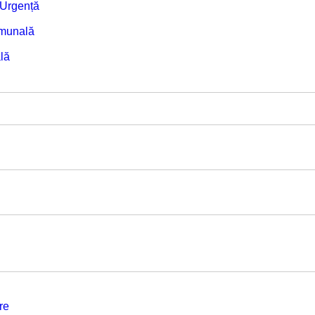
e Urgență
omunală
lă
re