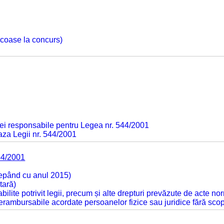
 scoase la concurs)
ei responsabile pentru Legea nr. 544/2001
baza Legii nr. 544/2001
44/2001
cepând cu anul 2015)
tară)
tabilite potrivit legii, precum și alte drepturi prevăzute de acte no
 nerambursabile acordate persoanelor fizice sau juridice fără sco