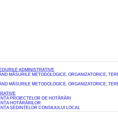
EDURILE ADMINISTRATIVE
ÂND MĂSURILE METODOLOGICE, ORGANIZATORICE, TER
E
ÂND MĂSURILE METODOLOGICE, ORGANIZATORICE, TERME
ERATIVE
DENȚA PROIECTELOR DE HOTĂRÂRI
DENȚA HOTĂRÂRILOR
ENȚA ȘEDINȚELOR CONSILIULUI LOCAL