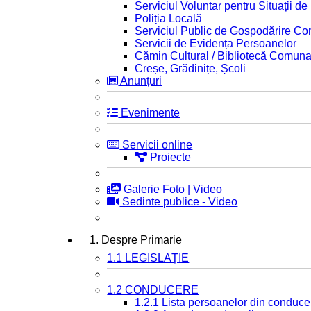
Serviciul Voluntar pentru Situații d
Poliția Locală
Serviciul Public de Gospodărire C
Servicii de Evidența Persoanelor
Cămin Cultural / Bibliotecă Comuna
Creșe, Grădinițe, Școli
Anunțuri
Evenimente
Servicii online
Proiecte
Galerie Foto | Video
Sedinte publice - Video
1. Despre Primarie
1.1 LEGISLAȚIE
1.2 CONDUCERE
1.2.1 Lista persoanelor din conduce