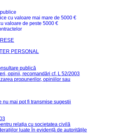
 publice
ublice cu valoare mai mare de 5000 €
 cu valoare de peste 5000 €
ntractelor
TERESE
CTER PERSONAL
onsultare publică
ri, opinii, recomandări cf. L 52/2003
zarea propunerilor, opiniilor sau
 nu mai pot fi transmise sugestii
003
tru relația cu societatea civilă
derațiilor luate în evidență de autoritățile