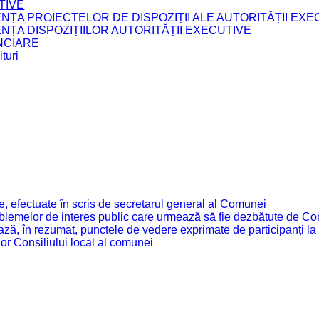
TIVE
ENȚA PROIECTELOR DE DISPOZIȚII ALE AUTORITĂȚII EXE
ENȚA DISPOZIȚIILOR AUTORITĂȚII EXECUTIVE
ANCIARE
turi
tate, efectuate în scris de secretarul general al Comunei
roblemelor de interes public care urmează să fie dezbătute de Con
ză, în rezumat, punctele de vedere exprimate de participanți la
or Consiliului local al comunei