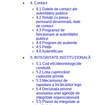
4. Contact
4.1 Datele de contact ale
autorităților publice
4.2 Relații cu presa -
persoană desemnată, date
de contact
4.3 Programul de
funcționare al autorităților
publice
4.4 Program de audiențe
4.5 Petiții
4.6 Autentificare
5. INTEGRITATE INSTITUȚIONALĂ
5.1 Cod etic/deontologic/de
conduită
5.2 Lista cuprinzând
cadourile primite
5.3 Mecanismul de
raportare a încălcărilor legii
5.4 Declarația privind
asumarea unei agende de
integritate organizațională
5.5 Planul de integritate al