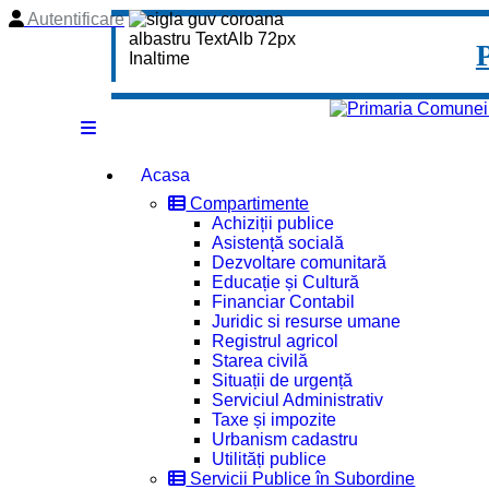
Autentificare
Acasa
Compartimente
Achiziții publice
Asistență socială
Dezvoltare comunitară
Educație și Cultură
Financiar Contabil
Juridic si resurse umane
Registrul agricol
Starea civilă
Situații de urgență
Serviciul Administrativ
Taxe și impozite
Urbanism cadastru
Utilități publice
Servicii Publice în Subordine