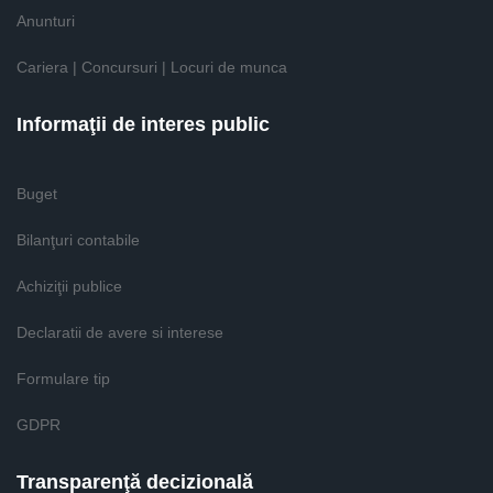
Anunturi
Cariera | Concursuri | Locuri de munca
Informaţii de interes public
Buget
Bilanţuri contabile
Achiziţii publice
Declaratii de avere si interese
Formulare tip
GDPR
Transparenţă decizională