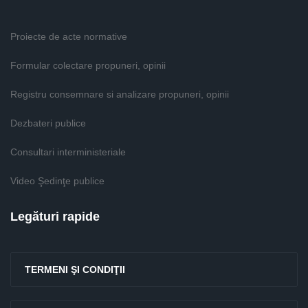
Proiecte de acte normative
Formular colectare propuneri, opinii
Registru consemnare si analizare propuneri, opinii
Dezbateri publice
Consultari interministeriale
Video Şedinţe publice
Legături rapide
TERMENI ŞI CONDIŢII