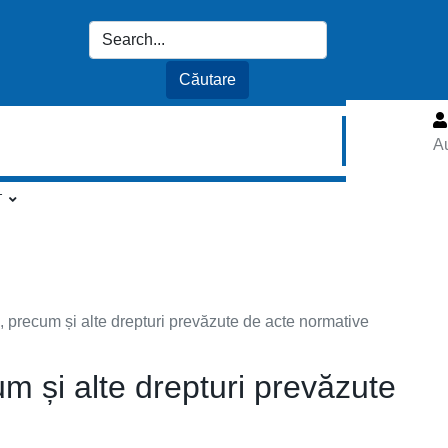
Au
T
egii, precum și alte drepturi prevăzute de acte normative
ecum și alte drepturi prevăzute