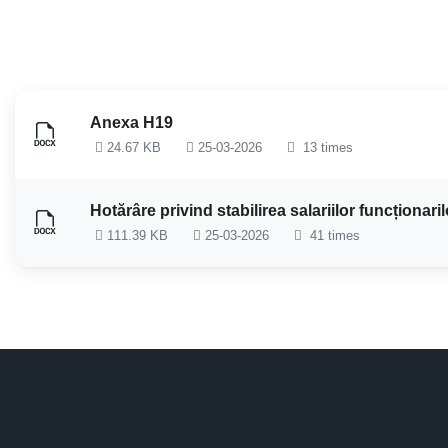
TITLU
DESCĂRCARE
Anexa H19
24.67 KB
25-03-2026
13 times
Hotărâre privind stabilirea salariilor funcționari
111.39 KB
25-03-2026
41 times