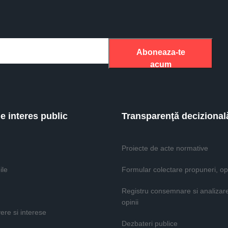
Aboneaza-te
acum
de interes public
Transparenţă decizional
Proiecte de acte normative
ile
Formular colectare propuneri, opi
Registru consemnare si analizar
opinii
vere si interese
Dezbateri publice