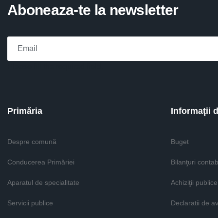
Aboneaza-te la newsletter
Please fill the required field.
Primăria
Informaţii 
Despre comună
Buget
Conducerea Primăriei
Bilanţuri contab
Aparatul de specialitate
Achiziţii publice
Servicii publice
Declaratii de a