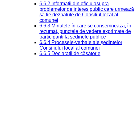
6.6.2 Informații din oficiu asupra
problemelor de interes public care urmează
să fie dezbătute de Consiliul local al
comunei
6.6.3 Minutele în care se consemnează, în
rezumat, punctele de vedere exprimate de
participanți la ședinele publice
6.6.4 Procesele-verbale ale ședințelor
Consiliului local al comunei
6.6.5 Declarații de căsătorie