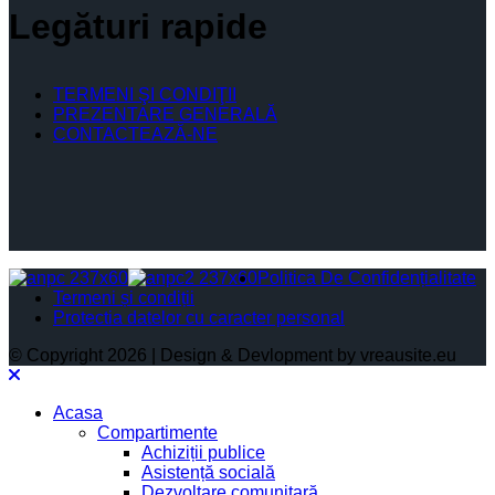
Legături rapide
TERMENI ŞI CONDIŢII
PREZENTARE GENERALĂ
CONTACTEAZĂ-NE
Politica De Confidențialitate
Termeni și condiții
Protectia datelor cu caracter personal
© Copyright 2026 | Design & Devlopment by vreausite.eu
Acasa
Compartimente
Achiziții publice
Asistență socială
Dezvoltare comunitară