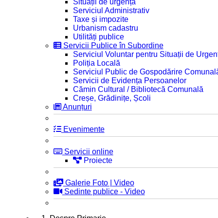
Situații de urgență
Serviciul Administrativ
Taxe și impozite
Urbanism cadastru
Utilități publice
Servicii Publice în Subordine
Serviciul Voluntar pentru Situații de Urgen
Poliția Locală
Serviciul Public de Gospodărire Comunal
Servicii de Evidența Persoanelor
Cămin Cultural / Bibliotecă Comunală
Creșe, Grădinițe, Școli
Anunțuri
Evenimente
Servicii online
Proiecte
Galerie Foto | Video
Sedinte publice - Video