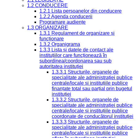
1.2 CONDUCERE
1.2.1 Lista persoanelor din conducere
1.2.2 Agenda conducerii
Programare audiențe
1.3 ORGANIZARE
1.3.1 Regulament de organizare și
funcționare
1.3.2 Organigrama
1.3.3 Lista și datele de contact ale
instituțiilor care funcționează în
subordinea/coordonarea sau sub
autoritatea instituției
1.3.3.1 Structurile, organele de
specialitate ale administrației publice
centrale/locale și instituțiile publice
finanțate total sau parțial prin bugetul
instituției
1.3.3.2 Structurile, organele de
specialitate ale administrației publice
centrale/locale și instituțiile publice
coordonate de conducătorul instituției
1.3.3.3 Structurile, organele de
specialitate ale administrației publice
centrale/locale și instituțiile publice