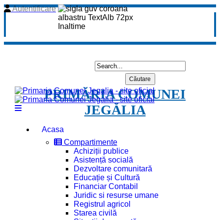
Autentificare
PRIMĂRIA COMUNEI
JEGĂLIA
Acasa
Compartimente
Achiziții publice
Asistență socială
Dezvoltare comunitară
Educație și Cultură
Financiar Contabil
Juridic si resurse umane
Registrul agricol
Starea civilă