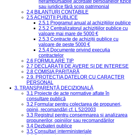
nerambursabile acordate persoanelor fizice
sau juridice fără scop patrimonial
2.4 BILANȚURI CONTABILE
2.5 ACHIZIȚII PUBLICE
2.5.1 Programul anual al achizițiilor publice
2.5.2 Centralizatorul achizițiilor publice cu
valoare mai mare de 5000 €
2.5.3 Contracte de achiziții publice cu
valoare de peste 5000 €
2.5.4 Documente privind execuția
contractelor
2.6 FORMULARE TIP
2.7 DECLARAȚII DE AVERE ȘI DE INTERESE
2.8 COMISIA PARITARĂ
2.9. PROTECȚIA DATELOR CU CARACTER
PERSONAL
3. TRANSPARENȚĂ DECIZIONALĂ
3.1 Proiecte de acte normative aflate în
consultare publică
3.2 Formular pentru colectarea de propuneri,
opinii, recomandări cf. L 52/2003
3.3 Registrul pentru consemnarea și analizarea
propunerilor, opiniilor sau recomandărilor
3.4 Dezbateri publice
3.5 Consultari interministeriale