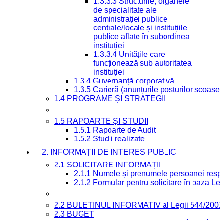
1.3.3.3 Structurile, organele
de specialitate ale
administrației publice
centrale/locale și instituțiile
publice aflate în subordinea
instituției
1.3.3.4 Unitățile care
funcționează sub autoritatea
instituției
1.3.4 Guvernanță corporativă
1.3.5 Carieră (anunțurile posturilor scoase
1.4 PROGRAME ȘI STRATEGII
1.5 RAPOARTE ȘI STUDII
1.5.1 Rapoarte de Audit
1.5.2 Studii realizate
2. INFORMAȚII DE INTERES PUBLIC
2.1 SOLICITARE INFORMAȚII
2.1.1 Numele și prenumele persoanei resp
2.1.2 Formular pentru solicitare în baza Le
2.2 BULETINUL INFORMATIV al Legii 544/200
2.3 BUGET