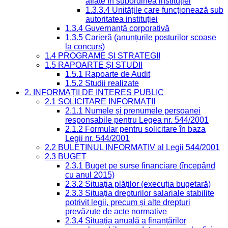
aflate în subordinea instituției
1.3.3.4 Unitățile care funcționează sub
autoritatea instituției
1.3.4 Guvernanță corporativă
1.3.5 Carieră (anunțurile posturilor scoase
la concurs)
1.4 PROGRAME ȘI STRATEGII
1.5 RAPOARTE ȘI STUDII
1.5.1 Rapoarte de Audit
1.5.2 Studii realizate
2. INFORMAȚII DE INTERES PUBLIC
2.1 SOLICITARE INFORMAȚII
2.1.1 Numele și prenumele persoanei
responsabile pentru Legea nr. 544/2001
2.1.2 Formular pentru solicitare în baza
Legii nr. 544/2001
2.2 BULETINUL INFORMATIV al Legii 544/2001
2.3 BUGET
2.3.1 Buget pe surse financiare (începând
cu anul 2015)
2.3.2 Situația plăților (execuția bugetară)
2.3.3 Situația drepturilor salariale stabilite
potrivit legii, precum și alte drepturi
prevăzute de acte normative
2.3.4 Situația anuală a finanțărilor