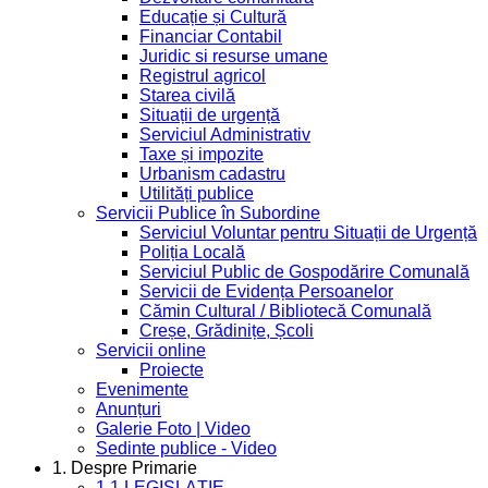
Educație și Cultură
Financiar Contabil
Juridic si resurse umane
Registrul agricol
Starea civilă
Situații de urgență
Serviciul Administrativ
Taxe și impozite
Urbanism cadastru
Utilități publice
Servicii Publice în Subordine
Serviciul Voluntar pentru Situații de Urgență
Poliția Locală
Serviciul Public de Gospodărire Comunală
Servicii de Evidența Persoanelor
Cămin Cultural / Bibliotecă Comunală
Creșe, Grădinițe, Școli
Servicii online
Proiecte
Evenimente
Anunțuri
Galerie Foto | Video
Sedinte publice - Video
1. Despre Primarie
1.1 LEGISLAȚIE