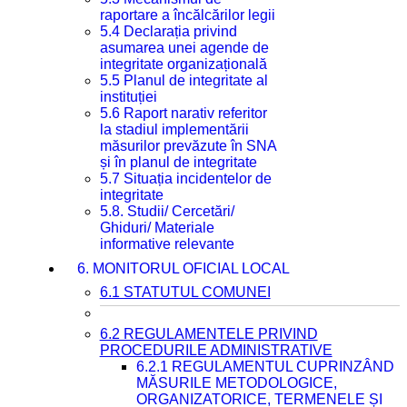
raportare a încălcărilor legii
5.4 Declarația privind
asumarea unei agende de
integritate organizațională
5.5 Planul de integritate al
instituției
5.6 Raport narativ referitor
la stadiul implementării
măsurilor prevăzute în SNA
și în planul de integritate
5.7 Situația incidentelor de
integritate
5.8. Studii/ Cercetări/
Ghiduri/ Materiale
informative relevante
6. MONITORUL OFICIAL LOCAL
6.1 STATUTUL COMUNEI
6.2 REGULAMENTELE PRIVIND
PROCEDURILE ADMINISTRATIVE
6.2.1 REGULAMENTUL CUPRINZÂND
MĂSURILE METODOLOGICE,
ORGANIZATORICE, TERMENELE ȘI