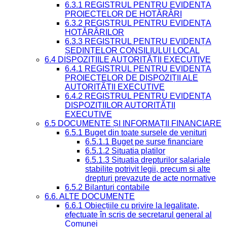
6.3.1 REGISTRUL PENTRU EVIDENȚA
PROIECTELOR DE HOTĂRÂRI
6.3.2 REGISTRUL PENTRU EVIDENȚA
HOTĂRÂRILOR
6.3.3 REGISTRUL PENTRU EVIDENȚA
ȘEDINȚELOR CONSILIULUI LOCAL
6.4 DISPOZIȚIILE AUTORITĂȚII EXECUTIVE
6.4.1 REGISTRUL PENTRU EVIDENȚA
PROIECTELOR DE DISPOZIȚII ALE
AUTORITĂȚII EXECUTIVE
6.4.2 REGISTRUL PENTRU EVIDENȚA
DISPOZIȚIILOR AUTORITĂȚII
EXECUTIVE
6.5 DOCUMENTE ȘI INFORMAȚII FINANCIARE
6.5.1 Buget din toate sursele de venituri
6.5.1.1 Buget pe surse financiare
6.5.1.2 Situatia platilor
6.5.1.3 Situatia drepturilor salariale
stabilite potrivit legii, precum si alte
drepturi prevazute de acte normative
6.5.2 Bilanturi contabile
6.6. ALTE DOCUMENTE
6.6.1 Obiecțiile cu privire la legalitate,
efectuate în scris de secretarul general al
Comunei