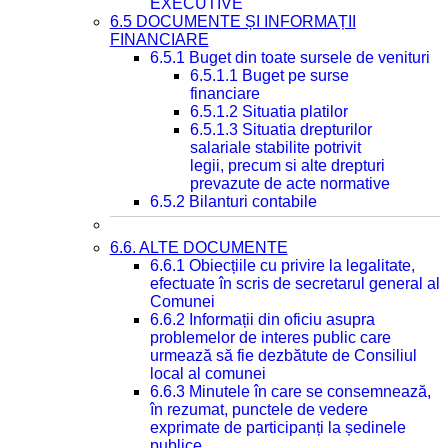
EXECUTIVE
6.5 DOCUMENTE ȘI INFORMAȚII
FINANCIARE
6.5.1 Buget din toate sursele de venituri
6.5.1.1 Buget pe surse
financiare
6.5.1.2 Situatia platilor
6.5.1.3 Situatia drepturilor
salariale stabilite potrivit
legii, precum si alte drepturi
prevazute de acte normative
6.5.2 Bilanturi contabile
6.6. ALTE DOCUMENTE
6.6.1 Obiecțiile cu privire la legalitate,
efectuate în scris de secretarul general al
Comunei
6.6.2 Informații din oficiu asupra
problemelor de interes public care
urmează să fie dezbătute de Consiliul
local al comunei
6.6.3 Minutele în care se consemnează,
în rezumat, punctele de vedere
exprimate de participanți la ședinele
publice