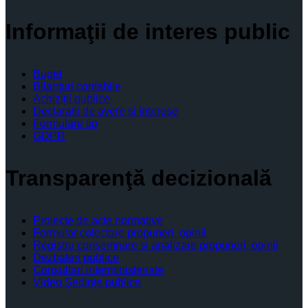
Informaţii de interes public
Buget
Bilanţuri contabile
Achiziţii publice
Declaratii de avere si interese
Formulare tip
GDPR
Transparenţă decizională
Proiecte de acte normative
Formular colectare propuneri, opinii
Registru consemnare si analizare propuneri, opinii
Dezbateri publice
Consultari interministeriale
Video Şedinţe publice