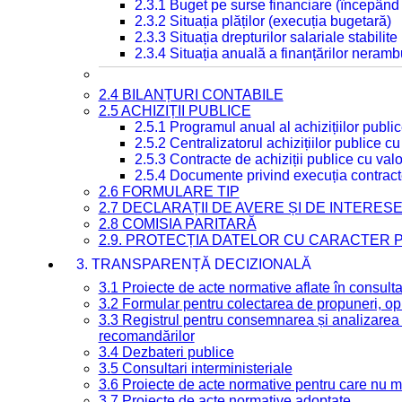
2.3.1 Buget pe surse financiare (începând
2.3.2 Situația plăților (execuția bugetară)
2.3.3 Situația drepturilor salariale stabilit
2.3.4 Situația anuală a finanțărilor neramb
2.4 BILANȚURI CONTABILE
2.5 ACHIZIȚII PUBLICE
2.5.1 Programul anual al achizițiilor publi
2.5.2 Centralizatorul achizițiilor publice 
2.5.3 Contracte de achiziții publice cu va
2.5.4 Documente privind execuția contract
2.6 FORMULARE TIP
2.7 DECLARAȚII DE AVERE ȘI DE INTERES
2.8 COMISIA PARITARĂ
2.9. PROTECȚIA DATELOR CU CARACTER
3. TRANSPARENȚĂ DECIZIONALĂ
3.1 Proiecte de acte normative aflate în consult
3.2 Formular pentru colectarea de propuneri, opi
3.3 Registrul pentru consemnarea și analizarea p
recomandărilor
3.4 Dezbateri publice
3.5 Consultari interministeriale
3.6 Proiecte de acte normative pentru care nu ma
3.7 Proiecte de acte normative adoptate