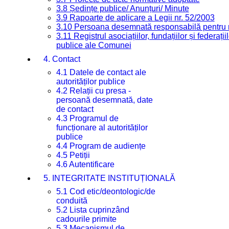
3.8 Ședințe publice/ Anunțuri/ Minute
3.9 Rapoarte de aplicare a Legii nr. 52/2003
3.10 Persoana desemnată responsabilă pentru re
3.11 Registrul asociațiilor, fundațiilor și federații
publice ale Comunei
4. Contact
4.1 Datele de contact ale
autorităților publice
4.2 Relații cu presa -
persoană desemnată, date
de contact
4.3 Programul de
funcționare al autorităților
publice
4.4 Program de audiențe
4.5 Petiții
4.6 Autentificare
5. INTEGRITATE INSTITUȚIONALĂ
5.1 Cod etic/deontologic/de
conduită
5.2 Lista cuprinzând
cadourile primite
5.3 Mecanismul de