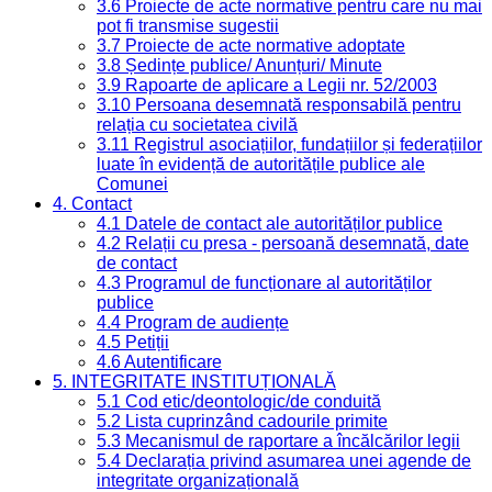
3.6 Proiecte de acte normative pentru care nu mai
pot fi transmise sugestii
3.7 Proiecte de acte normative adoptate
3.8 Ședințe publice/ Anunțuri/ Minute
3.9 Rapoarte de aplicare a Legii nr. 52/2003
3.10 Persoana desemnată responsabilă pentru
relația cu societatea civilă
3.11 Registrul asociațiilor, fundațiilor și federațiilor
luate în evidență de autoritățile publice ale
Comunei
4. Contact
4.1 Datele de contact ale autorităților publice
4.2 Relații cu presa - persoană desemnată, date
de contact
4.3 Programul de funcționare al autorităților
publice
4.4 Program de audiențe
4.5 Petiții
4.6 Autentificare
5. INTEGRITATE INSTITUȚIONALĂ
5.1 Cod etic/deontologic/de conduită
5.2 Lista cuprinzând cadourile primite
5.3 Mecanismul de raportare a încălcărilor legii
5.4 Declarația privind asumarea unei agende de
integritate organizațională