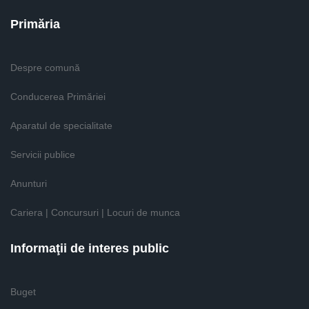
Primăria
Despre comună
Conducerea Primăriei
Aparatul de specialitate
Servicii publice
Anunturi
Cariera | Concursuri | Locuri de munca
Informaţii de interes public
Buget