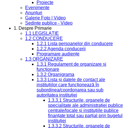
Proiecte
Evenimente
Anunțuri
Galerie Foto | Video
Sedinte publice - Video
1. Despre Primarie
1.1 LEGISLAȚIE
1.2 CONDUCERE
1.2.1 Lista persoanelor din conducere
1.2.2 Agenda conducerii
Programare audiențe
1.3 ORGANIZARE
1.3.1 Regulament de organizare și
funcționare
1.3.2 Organigrama
1.3.3 Lista și datele de contact ale
instituțiilor care funcționează în
subordinea/coordonarea sau sub
autoritatea instituției
1.3.3.1 Structurile, organele de
specialitate ale administrației publice
centrale/locale și instituțiile publice
finanțate total sau parțial prin bugetul
instituției
1.3.3.2 Structurile, organele de