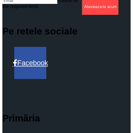
Please fill
the required field.
Aboneaza-te acum
Pe retele sociale
Facebook
Primăria