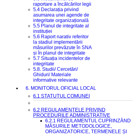
raportare a încălcărilor legii
5.4 Declarația privind
asumarea unei agende de
integritate organizațională
5.5 Planul de integritate al
instituției
5.6 Raport narativ referitor
la stadiul implementării
măsurilor prevăzute în SNA
și în planul de integritate
5.7 Situația incidentelor de
integritate
5.8. Studii/ Cercetări/
Ghiduri/ Materiale
informative relevante
6. MONITORUL OFICIAL LOCAL
6.1 STATUTUL COMUNEI
6.2 REGULAMENTELE PRIVIND
PROCEDURILE ADMINISTRATIVE
6.2.1 REGULAMENTUL CUPRINZÂND
MĂSURILE METODOLOGICE,
ORGANIZATORICE, TERMENELE ȘI