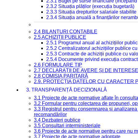
2.3.1 Buget pe surse financiare (începând
2.3.2 Situația plăților (execuția bugetară)
2.3.3 Situația drepturilor salariale stabilit
2.3.4 Situația anuală a finanțărilor neramb
2.4 BILANȚURI CONTABILE
2.5 ACHIZIȚII PUBLICE
2.5.1 Programul anual al achizițiilor publi
2.5.2 Centralizatorul achizițiilor publice 
2.5.3 Contracte de achiziții publice cu va
2.5.4 Documente privind execuția contract
2.6 FORMULARE TIP
2.7 DECLARAȚII DE AVERE ȘI DE INTERES
2.8 COMISIA PARITARĂ
2.9. PROTECȚIA DATELOR CU CARACTER
3. TRANSPARENȚĂ DECIZIONALĂ
3.1 Proiecte de acte normative aflate în consult
3.2 Formular pentru colectarea de propuneri, opi
3.3 Registrul pentru consemnarea și analizarea p
recomandărilor
3.4 Dezbateri publice
3.5 Consultari interministeriale
3.6 Proiecte de acte normative pentru care nu ma
3.7 Proiecte de acte normative adoptate