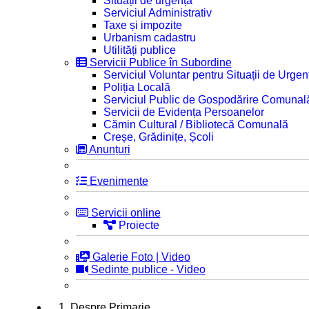
Situații de urgență
Serviciul Administrativ
Taxe și impozite
Urbanism cadastru
Utilități publice
Servicii Publice în Subordine
Serviciul Voluntar pentru Situații de Urgen
Poliția Locală
Serviciul Public de Gospodărire Comunal
Servicii de Evidența Persoanelor
Cămin Cultural / Bibliotecă Comunală
Creșe, Grădinițe, Școli
Anunțuri
Evenimente
Servicii online
Proiecte
Galerie Foto | Video
Sedinte publice - Video
1. Despre Primarie