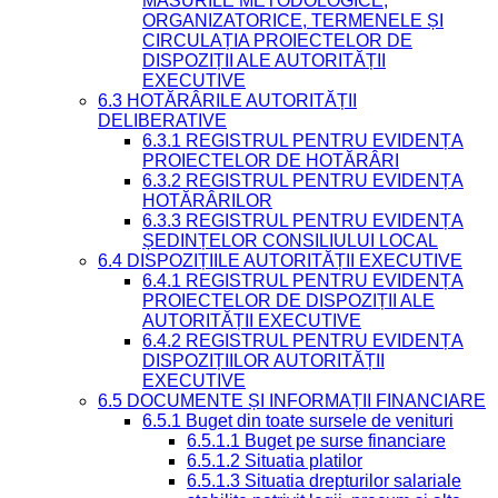
MĂSURILE METODOLOGICE,
ORGANIZATORICE, TERMENELE ȘI
CIRCULAȚIA PROIECTELOR DE
DISPOZIȚII ALE AUTORITĂȚII
EXECUTIVE
6.3 HOTĂRÂRILE AUTORITĂȚII
DELIBERATIVE
6.3.1 REGISTRUL PENTRU EVIDENȚA
PROIECTELOR DE HOTĂRÂRI
6.3.2 REGISTRUL PENTRU EVIDENȚA
HOTĂRÂRILOR
6.3.3 REGISTRUL PENTRU EVIDENȚA
ȘEDINȚELOR CONSILIULUI LOCAL
6.4 DISPOZIȚIILE AUTORITĂȚII EXECUTIVE
6.4.1 REGISTRUL PENTRU EVIDENȚA
PROIECTELOR DE DISPOZIȚII ALE
AUTORITĂȚII EXECUTIVE
6.4.2 REGISTRUL PENTRU EVIDENȚA
DISPOZIȚIILOR AUTORITĂȚII
EXECUTIVE
6.5 DOCUMENTE ȘI INFORMAȚII FINANCIARE
6.5.1 Buget din toate sursele de venituri
6.5.1.1 Buget pe surse financiare
6.5.1.2 Situatia platilor
6.5.1.3 Situatia drepturilor salariale