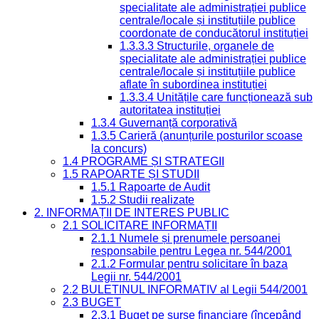
specialitate ale administrației publice
centrale/locale și instituțiile publice
coordonate de conducătorul instituției
1.3.3.3 Structurile, organele de
specialitate ale administrației publice
centrale/locale și instituțiile publice
aflate în subordinea instituției
1.3.3.4 Unitățile care funcționează sub
autoritatea instituției
1.3.4 Guvernanță corporativă
1.3.5 Carieră (anunțurile posturilor scoase
la concurs)
1.4 PROGRAME ȘI STRATEGII
1.5 RAPOARTE ȘI STUDII
1.5.1 Rapoarte de Audit
1.5.2 Studii realizate
2. INFORMAȚII DE INTERES PUBLIC
2.1 SOLICITARE INFORMAȚII
2.1.1 Numele și prenumele persoanei
responsabile pentru Legea nr. 544/2001
2.1.2 Formular pentru solicitare în baza
Legii nr. 544/2001
2.2 BULETINUL INFORMATIV al Legii 544/2001
2.3 BUGET
2.3.1 Buget pe surse financiare (începând