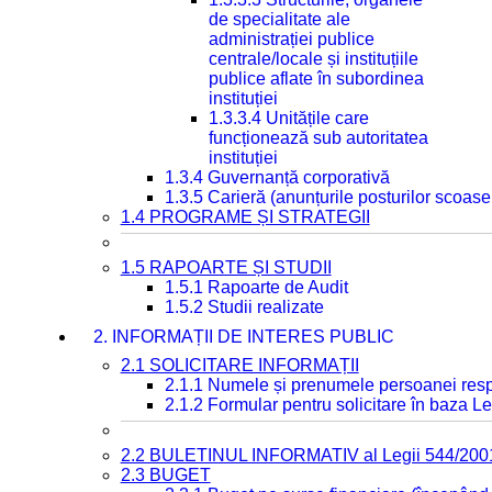
de specialitate ale
administrației publice
centrale/locale și instituțiile
publice aflate în subordinea
instituției
1.3.3.4 Unitățile care
funcționează sub autoritatea
instituției
1.3.4 Guvernanță corporativă
1.3.5 Carieră (anunțurile posturilor scoase
1.4 PROGRAME ȘI STRATEGII
1.5 RAPOARTE ȘI STUDII
1.5.1 Rapoarte de Audit
1.5.2 Studii realizate
2. INFORMAȚII DE INTERES PUBLIC
2.1 SOLICITARE INFORMAȚII
2.1.1 Numele și prenumele persoanei resp
2.1.2 Formular pentru solicitare în baza Le
2.2 BULETINUL INFORMATIV al Legii 544/200
2.3 BUGET