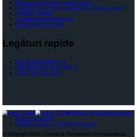
Formular colectare propuneri, opinii
Registru consemnare si analizare propuneri, opinii
Dezbateri publice
Consultari interministeriale
Video Şedinţe publice
Legături rapide
TERMENI ŞI CONDIŢII
PREZENTARE GENERALĂ
CONTACTEAZĂ-NE
Politica De Confidențialitate
Termeni și condiții
Protectia datelor cu caracter personal
© Copyright 2026 | Design & Devlopment by vreausite.eu