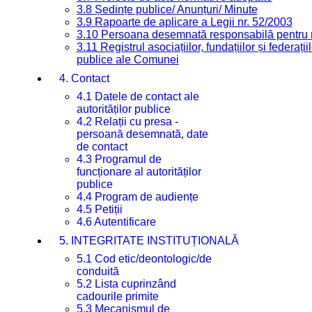
3.8 Ședințe publice/ Anunțuri/ Minute
3.9 Rapoarte de aplicare a Legii nr. 52/2003
3.10 Persoana desemnată responsabilă pentru re
3.11 Registrul asociațiilor, fundațiilor și federații
publice ale Comunei
4. Contact
4.1 Datele de contact ale
autorităților publice
4.2 Relații cu presa -
persoană desemnată, date
de contact
4.3 Programul de
funcționare al autorităților
publice
4.4 Program de audiențe
4.5 Petiții
4.6 Autentificare
5. INTEGRITATE INSTITUȚIONALĂ
5.1 Cod etic/deontologic/de
conduită
5.2 Lista cuprinzând
cadourile primite
5.3 Mecanismul de