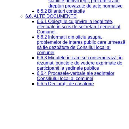
stabilite potrivit legii, precum si alte
drepturi prevazute de acte normative
6.5.2 Bilanturi contabile
6.6. ALTE DOCUMENTE
6.6.1 Obiecțiile cu privire la legalitate,
efectuate în scris de secretarul general al
Comunei
6.6.2 Informații din oficiu asupra
problemelor de interes public care urmează
să fie dezbătute de Consiliul local al
comunei
6.6.3 Minutele în care se consemnează, în
rezumat, punctele de vedere exprimate de
participanți la ședinele publice
6.6.4 Procesele-verbale ale ședințelor
Consiliului local al comunei
6.6.5 Declarații de căsătorie