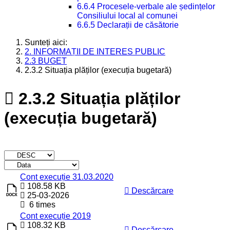
6.6.4 Procesele-verbale ale ședințelor
Consiliului local al comunei
6.6.5 Declarații de căsătorie
Sunteți aici:
2. INFORMAȚII DE INTERES PUBLIC
2.3 BUGET
2.3.2 Situația plăților (execuția bugetară)
2.3.2 Situația plăților
(execuția bugetară)
Titlu
Descărcare
Cont execuție 31.03.2020
108.58 KB
Descărcare
25-03-2026
6 times
Cont execuție 2019
108.32 KB
Descărcare