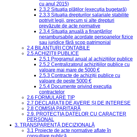
cu anul 2015)
2.3.2 Situația plăților (execuția bugetară)
2.3.3 Situația drepturilor salariale stabilite
potrivit legii, precum și alte drepturi
prevăzute de acte normative
2.3.4 Situația anuală a finanțărilor
nerambursabile acordate persoanelor fizice
sau juridice fără scop patrimonial
2.4 BILANȚURI CONTABILE
2.5 ACHIZIȚII PUBLICE
2.5.1 Programul anual al achizițiilor publice
2.5.2 Centralizatorul achizițiilor publice cu
valoare mai mare de 5000 €
2.5.3 Contracte de achiziții publice cu
valoare de peste 5000 €
2.5.4 Documente privind execuția
contractelor
2.6 FORMULARE TIP
2.7 DECLARAȚII DE AVERE ȘI DE INTERESE
2.8 COMISIA PARITARĂ
2.9. PROTECȚIA DATELOR CU CARACTER
PERSONAL
3. TRANSPARENȚĂ DECIZIONALĂ
3.1 Proiecte de acte normative aflate în
consultare publică