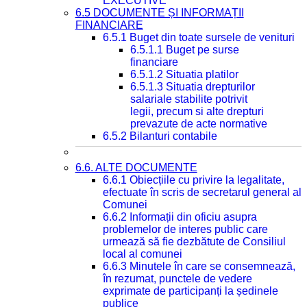
EXECUTIVE
6.5 DOCUMENTE ȘI INFORMAȚII
FINANCIARE
6.5.1 Buget din toate sursele de venituri
6.5.1.1 Buget pe surse
financiare
6.5.1.2 Situatia platilor
6.5.1.3 Situatia drepturilor
salariale stabilite potrivit
legii, precum si alte drepturi
prevazute de acte normative
6.5.2 Bilanturi contabile
6.6. ALTE DOCUMENTE
6.6.1 Obiecțiile cu privire la legalitate,
efectuate în scris de secretarul general al
Comunei
6.6.2 Informații din oficiu asupra
problemelor de interes public care
urmează să fie dezbătute de Consiliul
local al comunei
6.6.3 Minutele în care se consemnează,
în rezumat, punctele de vedere
exprimate de participanți la ședinele
publice