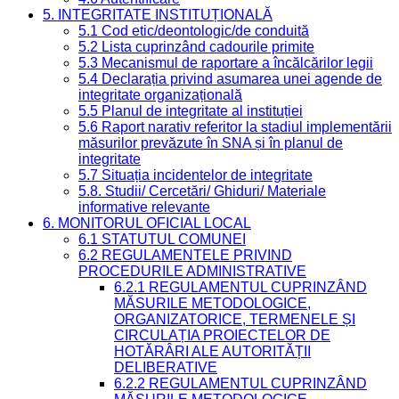
5. INTEGRITATE INSTITUȚIONALĂ
5.1 Cod etic/deontologic/de conduită
5.2 Lista cuprinzând cadourile primite
5.3 Mecanismul de raportare a încălcărilor legii
5.4 Declarația privind asumarea unei agende de
integritate organizațională
5.5 Planul de integritate al instituției
5.6 Raport narativ referitor la stadiul implementării
măsurilor prevăzute în SNA și în planul de
integritate
5.7 Situația incidentelor de integritate
5.8. Studii/ Cercetări/ Ghiduri/ Materiale
informative relevante
6. MONITORUL OFICIAL LOCAL
6.1 STATUTUL COMUNEI
6.2 REGULAMENTELE PRIVIND
PROCEDURILE ADMINISTRATIVE
6.2.1 REGULAMENTUL CUPRINZÂND
MĂSURILE METODOLOGICE,
ORGANIZATORICE, TERMENELE ȘI
CIRCULAȚIA PROIECTELOR DE
HOTĂRÂRI ALE AUTORITĂȚII
DELIBERATIVE
6.2.2 REGULAMENTUL CUPRINZÂND