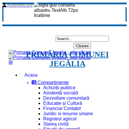
Autentificare
PRIMĂRIA COMUNEI
JEGĂLIA
Acasa
Compartimente
Achiziții publice
Asistență socială
Dezvoltare comunitară
Educație și Cultură
Financiar Contabil
Juridic si resurse umane
Registrul agricol
Starea civilă