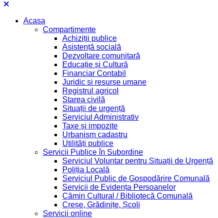
Acasa
Compartimente
Achiziții publice
Asistență socială
Dezvoltare comunitară
Educație și Cultură
Financiar Contabil
Juridic si resurse umane
Registrul agricol
Starea civilă
Situații de urgență
Serviciul Administrativ
Taxe și impozite
Urbanism cadastru
Utilități publice
Servicii Publice în Subordine
Serviciul Voluntar pentru Situații de Urgență
Poliția Locală
Serviciul Public de Gospodărire Comunală
Servicii de Evidența Persoanelor
Cămin Cultural / Bibliotecă Comunală
Creșe, Grădinițe, Școli
Servicii online