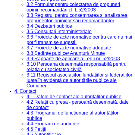
3.2 Formular pentru colectarea de propuneri,
opinii, recomandări cf. L 52/2003
3.3 Registrul pentru consemnarea și analizarea
propunerilor, opiniilor sau recomandărilor
3.4 Dezbateri publice
3.5 Consultari interministeriale
3.6 Proiecte de acte normative pentru care nu mai
pot fi transmise sugestii
3.7 Proiecte de acte normative adoptate
3.8 Ședințe publice/ Anunțuri/ Minute
3.9 Rapoarte de aplicare a Legii nr. 52/2003
3.10 Persoana desemnată responsabilă pentru
relația cu societatea civilă
3.11 Registrul asociațiilor, fundațiilor și federațiilor
luate în evidență de autoritățile publice ale
Comunei
4. Contact
4.1 Datele de contact ale autorităților publice
4.2 Relații cu presa - persoană desemnată, date
de contact
4.3 Programul de funcționare al autorităților
publice
4.4 Program de audiențe
4.5 Petiții
4.6 Autentificare