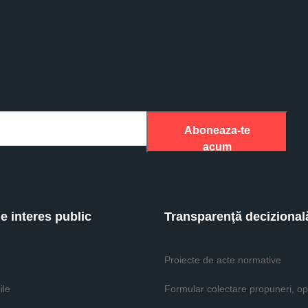
Aboneaza-te
acum
de interes public
Transparenţă decizional
Proiecte de acte normative
ile
Formular colectare propuneri, opi