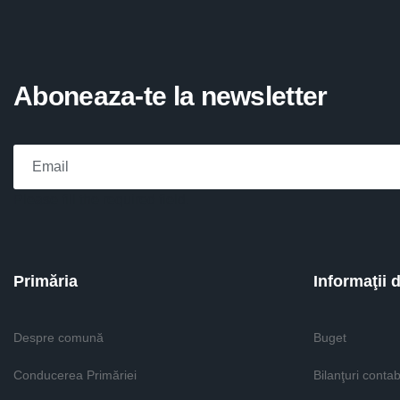
Aboneaza-te la newsletter
Please fill the required field.
Primăria
Informaţii 
Despre comună
Buget
Conducerea Primăriei
Bilanţuri contab