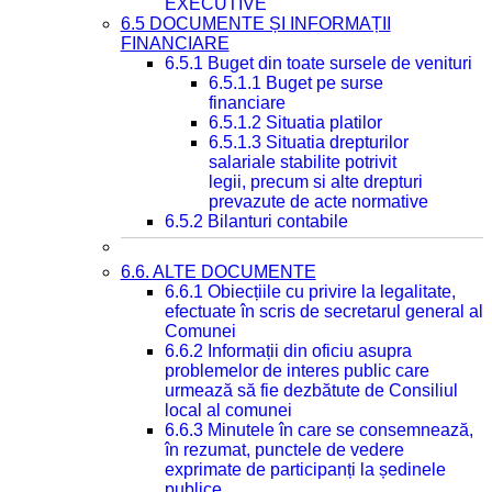
EXECUTIVE
6.5 DOCUMENTE ȘI INFORMAȚII
FINANCIARE
6.5.1 Buget din toate sursele de venituri
6.5.1.1 Buget pe surse
financiare
6.5.1.2 Situatia platilor
6.5.1.3 Situatia drepturilor
salariale stabilite potrivit
legii, precum si alte drepturi
prevazute de acte normative
6.5.2 Bilanturi contabile
6.6. ALTE DOCUMENTE
6.6.1 Obiecțiile cu privire la legalitate,
efectuate în scris de secretarul general al
Comunei
6.6.2 Informații din oficiu asupra
problemelor de interes public care
urmează să fie dezbătute de Consiliul
local al comunei
6.6.3 Minutele în care se consemnează,
în rezumat, punctele de vedere
exprimate de participanți la ședinele
publice