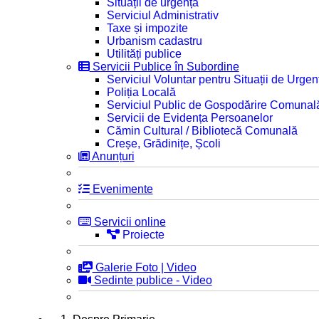
Situații de urgență
Serviciul Administrativ
Taxe și impozite
Urbanism cadastru
Utilități publice
Servicii Publice în Subordine
Serviciul Voluntar pentru Situații de Urgen
Poliția Locală
Serviciul Public de Gospodărire Comunal
Servicii de Evidența Persoanelor
Cămin Cultural / Bibliotecă Comunală
Creșe, Grădinițe, Școli
Anunțuri
Evenimente
Servicii online
Proiecte
Galerie Foto | Video
Sedinte publice - Video