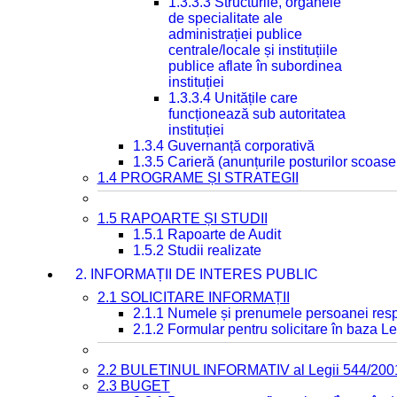
1.3.3.3 Structurile, organele
de specialitate ale
administrației publice
centrale/locale și instituțiile
publice aflate în subordinea
instituției
1.3.3.4 Unitățile care
funcționează sub autoritatea
instituției
1.3.4 Guvernanță corporativă
1.3.5 Carieră (anunțurile posturilor scoase
1.4 PROGRAME ȘI STRATEGII
1.5 RAPOARTE ȘI STUDII
1.5.1 Rapoarte de Audit
1.5.2 Studii realizate
2. INFORMAȚII DE INTERES PUBLIC
2.1 SOLICITARE INFORMAȚII
2.1.1 Numele și prenumele persoanei resp
2.1.2 Formular pentru solicitare în baza Le
2.2 BULETINUL INFORMATIV al Legii 544/200
2.3 BUGET