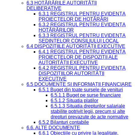
6.3 HOTĂRÂRILE AUTORITĂȚII
DELIBERATIVE
6.3.1 REGISTRUL PENTRU EVIDENȚA
PROIECTELOR DE HOTĂRÂRI
6.3.2 REGISTRUL PENTRU EVIDENȚA
HOTĂRÂRILOR
6.3.3 REGISTRUL PENTRU EVIDENȚA
ȘEDINȚELOR CONSILIULUI LOCAL
6.4 DISPOZIȚIILE AUTORITĂȚII EXECUTIVE
6.4.1 REGISTRUL PENTRU EVIDENȚA
PROIECTELOR DE DISPOZIȚII ALE
AUTORITĂȚII EXECUTIVE
6.4.2 REGISTRUL PENTRU EVIDENȚA
DISPOZIȚIILOR AUTORITĂȚII
EXECUTIVE
6.5 DOCUMENTE ȘI INFORMAȚII FINANCIARE
6.5.1 Buget din toate sursele de venituri
6.5.1.1 Buget pe surse financiare
6.5.1.2 Situatia platilor
6.5.1.3 Situatia drepturilor salariale
stabilite potrivit legii, precum si alte
drepturi prevazute de acte normative
6.5.2 Bilanturi contabile
6.6. ALTE DOCUMENTE
6.6.1 Obiecțiile cu privire la legalitate,