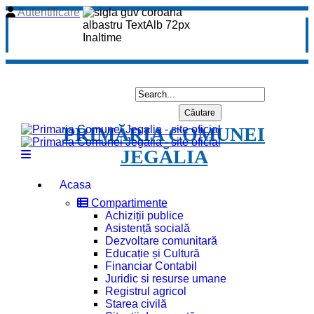
Autentificare
PRIMĂRIA COMUNEI
JEGĂLIA
Acasa
Compartimente
Achiziții publice
Asistență socială
Dezvoltare comunitară
Educație și Cultură
Financiar Contabil
Juridic si resurse umane
Registrul agricol
Starea civilă