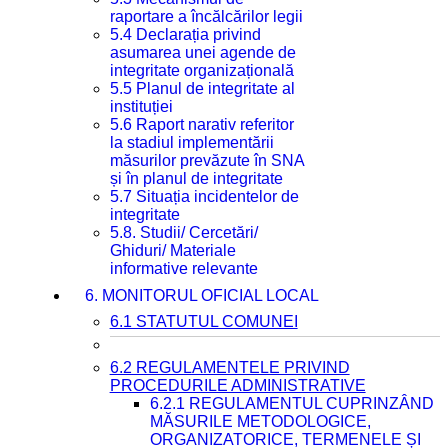
raportare a încălcărilor legii
5.4 Declarația privind
asumarea unei agende de
integritate organizațională
5.5 Planul de integritate al
instituției
5.6 Raport narativ referitor
la stadiul implementării
măsurilor prevăzute în SNA
și în planul de integritate
5.7 Situația incidentelor de
integritate
5.8. Studii/ Cercetări/
Ghiduri/ Materiale
informative relevante
6. MONITORUL OFICIAL LOCAL
6.1 STATUTUL COMUNEI
6.2 REGULAMENTELE PRIVIND
PROCEDURILE ADMINISTRATIVE
6.2.1 REGULAMENTUL CUPRINZÂND
MĂSURILE METODOLOGICE,
ORGANIZATORICE, TERMENELE ȘI