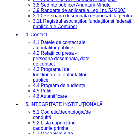
3.8 Ședințe publice/ Anunțuri/ Minute
3.9 Rapoarte de aplicare a Legii nr. 52/2003
3.10 Persoana desemnată responsabilă pentru re
3.11 Registrul asociațiilor, fundațiilor și federații
publice ale Comunei
4. Contact
4.1 Datele de contact ale
autorităților publice
4.2 Relații cu presa -
persoană desemnată, date
de contact
4.3 Programul de
funcționare al autorităților
publice
4.4 Program de audiențe
4.5 Petiții
4.6 Autentificare
5. INTEGRITATE INSTITUȚIONALĂ
5.1 Cod etic/deontologic/de
conduită
5.2 Lista cuprinzând
cadourile primite
5.3 Mecanismul de