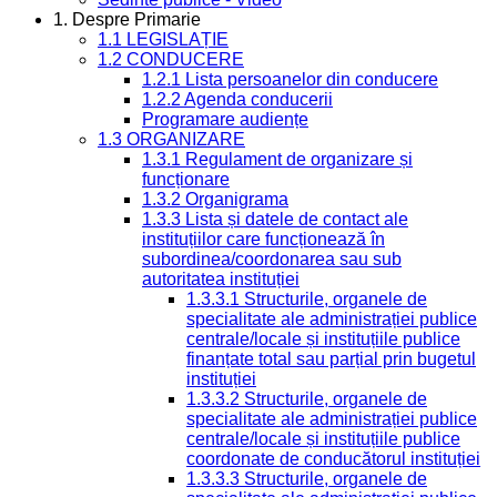
1. Despre Primarie
1.1 LEGISLAȚIE
1.2 CONDUCERE
1.2.1 Lista persoanelor din conducere
1.2.2 Agenda conducerii
Programare audiențe
1.3 ORGANIZARE
1.3.1 Regulament de organizare și
funcționare
1.3.2 Organigrama
1.3.3 Lista și datele de contact ale
instituțiilor care funcționează în
subordinea/coordonarea sau sub
autoritatea instituției
1.3.3.1 Structurile, organele de
specialitate ale administrației publice
centrale/locale și instituțiile publice
finanțate total sau parțial prin bugetul
instituției
1.3.3.2 Structurile, organele de
specialitate ale administrației publice
centrale/locale și instituțiile publice
coordonate de conducătorul instituției
1.3.3.3 Structurile, organele de