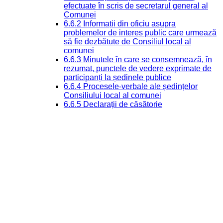
efectuate în scris de secretarul general al
Comunei
6.6.2 Informații din oficiu asupra
problemelor de interes public care urmează
să fie dezbătute de Consiliul local al
comunei
6.6.3 Minutele în care se consemnează, în
rezumat, punctele de vedere exprimate de
participanți la ședinele publice
6.6.4 Procesele-verbale ale ședințelor
Consiliului local al comunei
6.6.5 Declarații de căsătorie