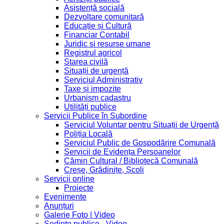
Asistență socială
Dezvoltare comunitară
Educație și Cultură
Financiar Contabil
Juridic si resurse umane
Registrul agricol
Starea civilă
Situații de urgență
Serviciul Administrativ
Taxe și impozite
Urbanism cadastru
Utilități publice
Servicii Publice în Subordine
Serviciul Voluntar pentru Situații de Urgență
Poliția Locală
Serviciul Public de Gospodărire Comunală
Servicii de Evidența Persoanelor
Cămin Cultural / Bibliotecă Comunală
Creșe, Grădinițe, Școli
Servicii online
Proiecte
Evenimente
Anunțuri
Galerie Foto | Video
Sedinte publice - Video