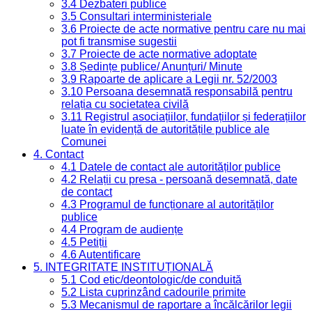
3.4 Dezbateri publice
3.5 Consultari interministeriale
3.6 Proiecte de acte normative pentru care nu mai
pot fi transmise sugestii
3.7 Proiecte de acte normative adoptate
3.8 Ședințe publice/ Anunțuri/ Minute
3.9 Rapoarte de aplicare a Legii nr. 52/2003
3.10 Persoana desemnată responsabilă pentru
relația cu societatea civilă
3.11 Registrul asociațiilor, fundațiilor și federațiilor
luate în evidență de autoritățile publice ale
Comunei
4. Contact
4.1 Datele de contact ale autorităților publice
4.2 Relații cu presa - persoană desemnată, date
de contact
4.3 Programul de funcționare al autorităților
publice
4.4 Program de audiențe
4.5 Petiții
4.6 Autentificare
5. INTEGRITATE INSTITUȚIONALĂ
5.1 Cod etic/deontologic/de conduită
5.2 Lista cuprinzând cadourile primite
5.3 Mecanismul de raportare a încălcărilor legii