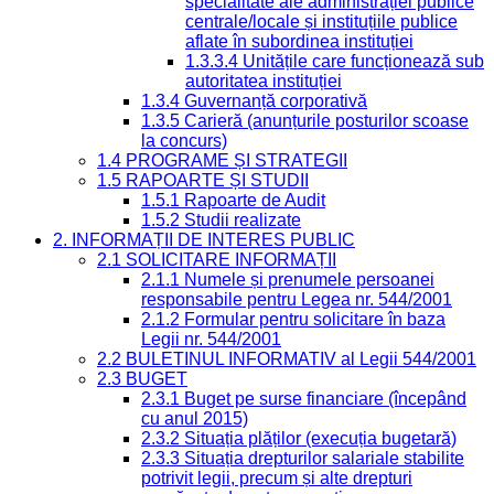
specialitate ale administrației publice
centrale/locale și instituțiile publice
aflate în subordinea instituției
1.3.3.4 Unitățile care funcționează sub
autoritatea instituției
1.3.4 Guvernanță corporativă
1.3.5 Carieră (anunțurile posturilor scoase
la concurs)
1.4 PROGRAME ȘI STRATEGII
1.5 RAPOARTE ȘI STUDII
1.5.1 Rapoarte de Audit
1.5.2 Studii realizate
2. INFORMAȚII DE INTERES PUBLIC
2.1 SOLICITARE INFORMAȚII
2.1.1 Numele și prenumele persoanei
responsabile pentru Legea nr. 544/2001
2.1.2 Formular pentru solicitare în baza
Legii nr. 544/2001
2.2 BULETINUL INFORMATIV al Legii 544/2001
2.3 BUGET
2.3.1 Buget pe surse financiare (începând
cu anul 2015)
2.3.2 Situația plăților (execuția bugetară)
2.3.3 Situația drepturilor salariale stabilite
potrivit legii, precum și alte drepturi