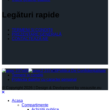
Legături rapide
TERMENI ŞI CONDIŢII
PREZENTARE GENERALĂ
CONTACTEAZĂ-NE
Politica De Confidențialitate
Termeni și condiții
Protectia datelor cu caracter personal
© Copyright 2026 | Design & Devlopment by vreausite.eu
Acasa
Compartimente
Achiziții publice