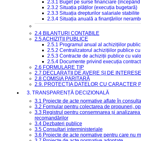
2.3.1 Buget pe surse financiare (începând
2.3.2 Situația plăților (execuția bugetară)
2.3.3 Situația drepturilor salariale stabilit
2.3.4 Situația anuală a finanțărilor neramb
2.4 BILANȚURI CONTABILE
2.5 ACHIZIȚII PUBLICE
2.5.1 Programul anual al achizițiilor publi
2.5.2 Centralizatorul achizițiilor publice 
2.5.3 Contracte de achiziții publice cu va
2.5.4 Documente privind execuția contract
2.6 FORMULARE TIP
2.7 DECLARAȚII DE AVERE ȘI DE INTERES
2.8 COMISIA PARITARĂ
2.9. PROTECȚIA DATELOR CU CARACTER
3. TRANSPARENȚĂ DECIZIONALĂ
3.1 Proiecte de acte normative aflate în consult
3.2 Formular pentru colectarea de propuneri, opi
3.3 Registrul pentru consemnarea și analizarea p
recomandărilor
3.4 Dezbateri publice
3.5 Consultari interministeriale
3.6 Proiecte de acte normative pentru care nu ma
3.7 Proiecte de acte normative adoptate