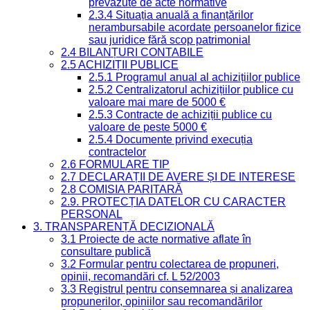
prevăzute de acte normative
2.3.4 Situația anuală a finanțărilor
nerambursabile acordate persoanelor fizice
sau juridice fără scop patrimonial
2.4 BILANȚURI CONTABILE
2.5 ACHIZIȚII PUBLICE
2.5.1 Programul anual al achizițiilor publice
2.5.2 Centralizatorul achizițiilor publice cu
valoare mai mare de 5000 €
2.5.3 Contracte de achiziții publice cu
valoare de peste 5000 €
2.5.4 Documente privind execuția
contractelor
2.6 FORMULARE TIP
2.7 DECLARAȚII DE AVERE ȘI DE INTERESE
2.8 COMISIA PARITARĂ
2.9. PROTECȚIA DATELOR CU CARACTER
PERSONAL
3. TRANSPARENȚĂ DECIZIONALĂ
3.1 Proiecte de acte normative aflate în
consultare publică
3.2 Formular pentru colectarea de propuneri,
opinii, recomandări cf. L 52/2003
3.3 Registrul pentru consemnarea și analizarea
propunerilor, opiniilor sau recomandărilor