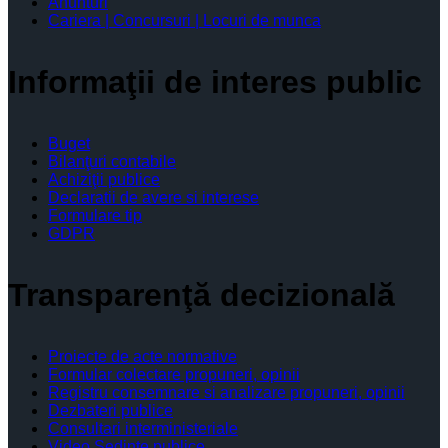
Anunturi
Cariera | Concursuri | Locuri de munca
Informaţii de interes public
Buget
Bilanţuri contabile
Achiziţii publice
Declaratii de avere si interese
Formulare tip
GDPR
Transparenţă decizională
Proiecte de acte normative
Formular colectare propuneri, opinii
Registru consemnare si analizare propuneri, opinii
Dezbateri publice
Consultari interministeriale
Video Şedinţe publice