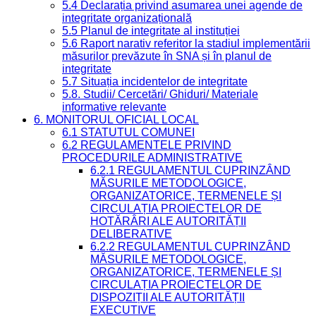
5.4 Declarația privind asumarea unei agende de
integritate organizațională
5.5 Planul de integritate al instituției
5.6 Raport narativ referitor la stadiul implementării
măsurilor prevăzute în SNA și în planul de
integritate
5.7 Situația incidentelor de integritate
5.8. Studii/ Cercetări/ Ghiduri/ Materiale
informative relevante
6. MONITORUL OFICIAL LOCAL
6.1 STATUTUL COMUNEI
6.2 REGULAMENTELE PRIVIND
PROCEDURILE ADMINISTRATIVE
6.2.1 REGULAMENTUL CUPRINZÂND
MĂSURILE METODOLOGICE,
ORGANIZATORICE, TERMENELE ȘI
CIRCULAȚIA PROIECTELOR DE
HOTĂRÂRI ALE AUTORITĂȚII
DELIBERATIVE
6.2.2 REGULAMENTUL CUPRINZÂND
MĂSURILE METODOLOGICE,
ORGANIZATORICE, TERMENELE ȘI
CIRCULAȚIA PROIECTELOR DE
DISPOZIȚII ALE AUTORITĂȚII
EXECUTIVE