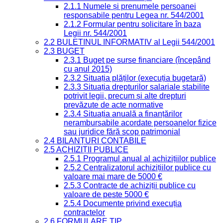
2.1.1 Numele și prenumele persoanei
responsabile pentru Legea nr. 544/2001
2.1.2 Formular pentru solicitare în baza
Legii nr. 544/2001
2.2 BULETINUL INFORMATIV al Legii 544/2001
2.3 BUGET
2.3.1 Buget pe surse financiare (începând
cu anul 2015)
2.3.2 Situația plăților (execuția bugetară)
2.3.3 Situația drepturilor salariale stabilite
potrivit legii, precum și alte drepturi
prevăzute de acte normative
2.3.4 Situația anuală a finanțărilor
nerambursabile acordate persoanelor fizice
sau juridice fără scop patrimonial
2.4 BILANȚURI CONTABILE
2.5 ACHIZIȚII PUBLICE
2.5.1 Programul anual al achizițiilor publice
2.5.2 Centralizatorul achizițiilor publice cu
valoare mai mare de 5000 €
2.5.3 Contracte de achiziții publice cu
valoare de peste 5000 €
2.5.4 Documente privind execuția
contractelor
2.6 FORMULARE TIP