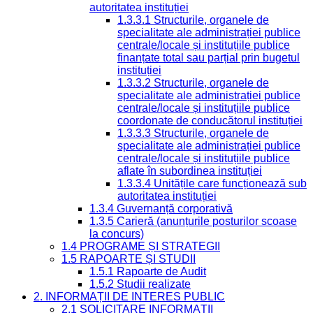
autoritatea instituției
1.3.3.1 Structurile, organele de
specialitate ale administrației publice
centrale/locale și instituțiile publice
finanțate total sau parțial prin bugetul
instituției
1.3.3.2 Structurile, organele de
specialitate ale administrației publice
centrale/locale și instituțiile publice
coordonate de conducătorul instituției
1.3.3.3 Structurile, organele de
specialitate ale administrației publice
centrale/locale și instituțiile publice
aflate în subordinea instituției
1.3.3.4 Unitățile care funcționează sub
autoritatea instituției
1.3.4 Guvernanță corporativă
1.3.5 Carieră (anunțurile posturilor scoase
la concurs)
1.4 PROGRAME ȘI STRATEGII
1.5 RAPOARTE ȘI STUDII
1.5.1 Rapoarte de Audit
1.5.2 Studii realizate
2. INFORMAȚII DE INTERES PUBLIC
2.1 SOLICITARE INFORMAȚII