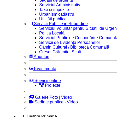
Situații de urgență
Serviciul Administrativ
Taxe și impozite
Urbanism cadastru
Utilități publice
Servicii Publice în Subordine
Serviciul Voluntar pentru Situații de Urgen
Poliția Locală
Serviciul Public de Gospodărire Comunal
Servicii de Evidența Persoanelor
Cămin Cultural / Bibliotecă Comunală
Creșe, Grădinițe, Școli
Anunțuri
Evenimente
Servicii online
Proiecte
Galerie Foto | Video
Sedinte publice - Video
1. Despre Primarie