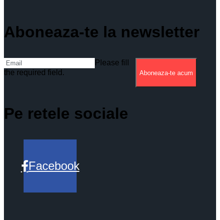
Aboneaza-te la newsletter
Please fill
the required field.
Aboneaza-te acum
Pe retele sociale
Facebook