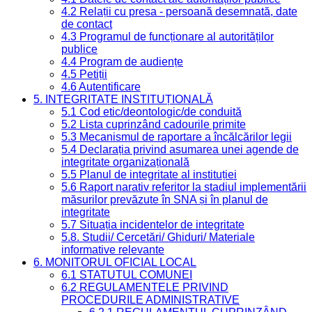
4.2 Relații cu presa - persoană desemnată, date
de contact
4.3 Programul de funcționare al autorităților
publice
4.4 Program de audiențe
4.5 Petiții
4.6 Autentificare
5. INTEGRITATE INSTITUȚIONALĂ
5.1 Cod etic/deontologic/de conduită
5.2 Lista cuprinzând cadourile primite
5.3 Mecanismul de raportare a încălcărilor legii
5.4 Declarația privind asumarea unei agende de
integritate organizațională
5.5 Planul de integritate al instituției
5.6 Raport narativ referitor la stadiul implementării
măsurilor prevăzute în SNA și în planul de
integritate
5.7 Situația incidentelor de integritate
5.8. Studii/ Cercetări/ Ghiduri/ Materiale
informative relevante
6. MONITORUL OFICIAL LOCAL
6.1 STATUTUL COMUNEI
6.2 REGULAMENTELE PRIVIND
PROCEDURILE ADMINISTRATIVE