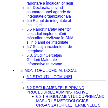
raportare a încălcărilor legii
5.4 Declarația privind
asumarea unei agende de
integritate organizațională
5.5 Planul de integritate al
instituției
5.6 Raport narativ referitor
la stadiul implementării
măsurilor prevăzute în SNA
și în planul de integritate
5.7 Situația incidentelor de
integritate
5.8. Studii/ Cercetări/
Ghiduri/ Materiale
informative relevante
6. MONITORUL OFICIAL LOCAL
6.1 STATUTUL COMUNEI
6.2 REGULAMENTELE PRIVIND
PROCEDURILE ADMINISTRATIVE
6.2.1 REGULAMENTUL CUPRINZÂND
MĂSURILE METODOLOGICE,
ORGANIZATORICE, TERMENELE ȘI