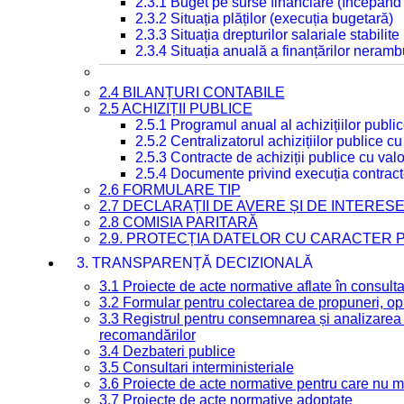
2.3.1 Buget pe surse financiare (începând
2.3.2 Situația plăților (execuția bugetară)
2.3.3 Situația drepturilor salariale stabilit
2.3.4 Situația anuală a finanțărilor neramb
2.4 BILANȚURI CONTABILE
2.5 ACHIZIȚII PUBLICE
2.5.1 Programul anual al achizițiilor publi
2.5.2 Centralizatorul achizițiilor publice 
2.5.3 Contracte de achiziții publice cu va
2.5.4 Documente privind execuția contract
2.6 FORMULARE TIP
2.7 DECLARAȚII DE AVERE ȘI DE INTERES
2.8 COMISIA PARITARĂ
2.9. PROTECȚIA DATELOR CU CARACTER
3. TRANSPARENȚĂ DECIZIONALĂ
3.1 Proiecte de acte normative aflate în consult
3.2 Formular pentru colectarea de propuneri, opi
3.3 Registrul pentru consemnarea și analizarea p
recomandărilor
3.4 Dezbateri publice
3.5 Consultari interministeriale
3.6 Proiecte de acte normative pentru care nu ma
3.7 Proiecte de acte normative adoptate