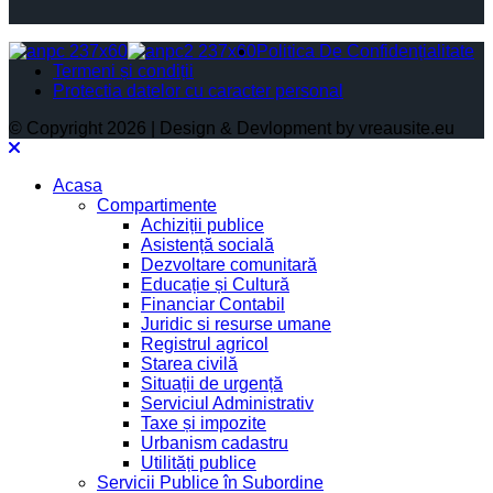
Politica De Confidențialitate
Termeni și condiții
Protectia datelor cu caracter personal
© Copyright 2026 | Design & Devlopment by vreausite.eu
Acasa
Compartimente
Achiziții publice
Asistență socială
Dezvoltare comunitară
Educație și Cultură
Financiar Contabil
Juridic si resurse umane
Registrul agricol
Starea civilă
Situații de urgență
Serviciul Administrativ
Taxe și impozite
Urbanism cadastru
Utilități publice
Servicii Publice în Subordine