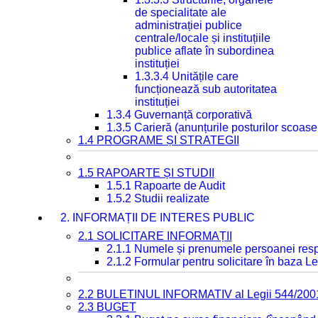
de specialitate ale
administrației publice
centrale/locale și instituțiile
publice aflate în subordinea
instituției
1.3.3.4 Unitățile care
funcționează sub autoritatea
instituției
1.3.4 Guvernanță corporativă
1.3.5 Carieră (anunțurile posturilor scoase
1.4 PROGRAME ȘI STRATEGII
1.5 RAPOARTE ȘI STUDII
1.5.1 Rapoarte de Audit
1.5.2 Studii realizate
2. INFORMAȚII DE INTERES PUBLIC
2.1 SOLICITARE INFORMAȚII
2.1.1 Numele și prenumele persoanei resp
2.1.2 Formular pentru solicitare în baza Le
2.2 BULETINUL INFORMATIV al Legii 544/200
2.3 BUGET