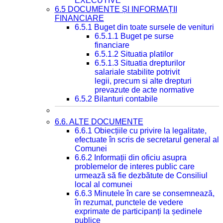
EXECUTIVE
6.5 DOCUMENTE ȘI INFORMAȚII
FINANCIARE
6.5.1 Buget din toate sursele de venituri
6.5.1.1 Buget pe surse
financiare
6.5.1.2 Situatia platilor
6.5.1.3 Situatia drepturilor
salariale stabilite potrivit
legii, precum si alte drepturi
prevazute de acte normative
6.5.2 Bilanturi contabile
6.6. ALTE DOCUMENTE
6.6.1 Obiecțiile cu privire la legalitate,
efectuate în scris de secretarul general al
Comunei
6.6.2 Informații din oficiu asupra
problemelor de interes public care
urmează să fie dezbătute de Consiliul
local al comunei
6.6.3 Minutele în care se consemnează,
în rezumat, punctele de vedere
exprimate de participanți la ședinele
publice