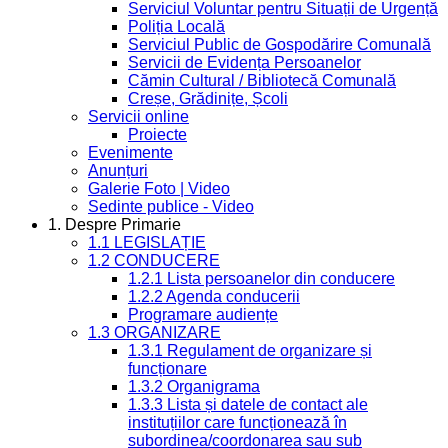
Serviciul Voluntar pentru Situații de Urgență
Poliția Locală
Serviciul Public de Gospodărire Comunală
Servicii de Evidența Persoanelor
Cămin Cultural / Bibliotecă Comunală
Creșe, Grădinițe, Școli
Servicii online
Proiecte
Evenimente
Anunțuri
Galerie Foto | Video
Sedinte publice - Video
1. Despre Primarie
1.1 LEGISLAȚIE
1.2 CONDUCERE
1.2.1 Lista persoanelor din conducere
1.2.2 Agenda conducerii
Programare audiențe
1.3 ORGANIZARE
1.3.1 Regulament de organizare și
funcționare
1.3.2 Organigrama
1.3.3 Lista și datele de contact ale
instituțiilor care funcționează în
subordinea/coordonarea sau sub