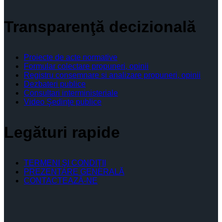
Transparenţă decizională
Proiecte de acte normative
Formular colectare propuneri, opinii
Registru consemnare si analizare propuneri, opinii
Dezbateri publice
Consultari interministeriale
Video Şedinţe publice
Legături rapide
TERMENI ŞI CONDIŢII
PREZENTARE GENERALĂ
CONTACTEAZĂ-NE