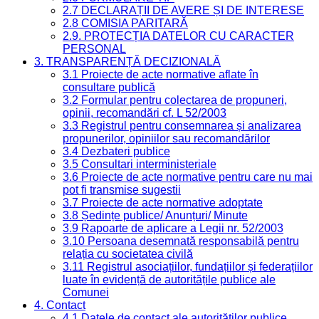
2.7 DECLARAȚII DE AVERE ȘI DE INTERESE
2.8 COMISIA PARITARĂ
2.9. PROTECȚIA DATELOR CU CARACTER
PERSONAL
3. TRANSPARENȚĂ DECIZIONALĂ
3.1 Proiecte de acte normative aflate în
consultare publică
3.2 Formular pentru colectarea de propuneri,
opinii, recomandări cf. L 52/2003
3.3 Registrul pentru consemnarea și analizarea
propunerilor, opiniilor sau recomandărilor
3.4 Dezbateri publice
3.5 Consultari interministeriale
3.6 Proiecte de acte normative pentru care nu mai
pot fi transmise sugestii
3.7 Proiecte de acte normative adoptate
3.8 Ședințe publice/ Anunțuri/ Minute
3.9 Rapoarte de aplicare a Legii nr. 52/2003
3.10 Persoana desemnată responsabilă pentru
relația cu societatea civilă
3.11 Registrul asociațiilor, fundațiilor și federațiilor
luate în evidență de autoritățile publice ale
Comunei
4. Contact
4.1 Datele de contact ale autorităților publice