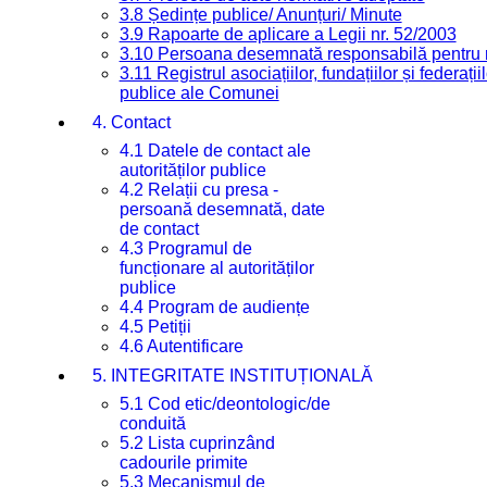
3.8 Ședințe publice/ Anunțuri/ Minute
3.9 Rapoarte de aplicare a Legii nr. 52/2003
3.10 Persoana desemnată responsabilă pentru re
3.11 Registrul asociațiilor, fundațiilor și federații
publice ale Comunei
4. Contact
4.1 Datele de contact ale
autorităților publice
4.2 Relații cu presa -
persoană desemnată, date
de contact
4.3 Programul de
funcționare al autorităților
publice
4.4 Program de audiențe
4.5 Petiții
4.6 Autentificare
5. INTEGRITATE INSTITUȚIONALĂ
5.1 Cod etic/deontologic/de
conduită
5.2 Lista cuprinzând
cadourile primite
5.3 Mecanismul de