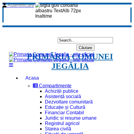
Autentificare
PRIMĂRIA COMUNEI
JEGĂLIA
Acasa
Compartimente
Achiziții publice
Asistență socială
Dezvoltare comunitară
Educație și Cultură
Financiar Contabil
Juridic si resurse umane
Registrul agricol
Starea civilă