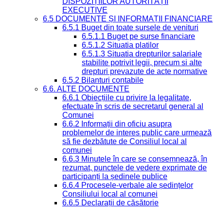
DISPOZIȚIILOR AUTORITĂȚII
EXECUTIVE
6.5 DOCUMENTE ȘI INFORMAȚII FINANCIARE
6.5.1 Buget din toate sursele de venituri
6.5.1.1 Buget pe surse financiare
6.5.1.2 Situatia platilor
6.5.1.3 Situatia drepturilor salariale
stabilite potrivit legii, precum si alte
drepturi prevazute de acte normative
6.5.2 Bilanturi contabile
6.6. ALTE DOCUMENTE
6.6.1 Obiecțiile cu privire la legalitate,
efectuate în scris de secretarul general al
Comunei
6.6.2 Informații din oficiu asupra
problemelor de interes public care urmează
să fie dezbătute de Consiliul local al
comunei
6.6.3 Minutele în care se consemnează, în
rezumat, punctele de vedere exprimate de
participanți la ședinele publice
6.6.4 Procesele-verbale ale ședințelor
Consiliului local al comunei
6.6.5 Declarații de căsătorie