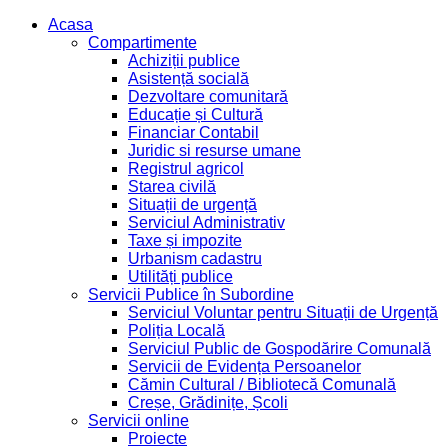
Acasa
Compartimente
Achiziții publice
Asistență socială
Dezvoltare comunitară
Educație și Cultură
Financiar Contabil
Juridic si resurse umane
Registrul agricol
Starea civilă
Situații de urgență
Serviciul Administrativ
Taxe și impozite
Urbanism cadastru
Utilități publice
Servicii Publice în Subordine
Serviciul Voluntar pentru Situații de Urgență
Poliția Locală
Serviciul Public de Gospodărire Comunală
Servicii de Evidența Persoanelor
Cămin Cultural / Bibliotecă Comunală
Creșe, Grădinițe, Școli
Servicii online
Proiecte