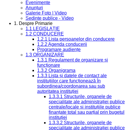
Evenimente
Anunțuri
Galerie Foto | Video
Sedinte publice - Video
1. Despre Primarie
1.1 LEGISLAȚIE
1.2 CONDUCERE
1.2.1 Lista persoanelor din conducere
1.2.2 Agenda conducerii
Programare audiențe
1.3 ORGANIZARE
1.3.1 Regulament de organizare și
funcționare
1.3.2 Organigrama
1.3.3 Lista și datele de contact ale
instituțiilor care funcționează în
subordinea/coordonarea sau sub
autoritatea instituției
1.3.3.1 Structurile, organele de
specialitate ale administrației publice
centrale/locale și instituțiile publice
finanțate total sau parțial prin bugetul
instituției
1.3.3.2 Structurile, organele de
specialitate ale administrației publice