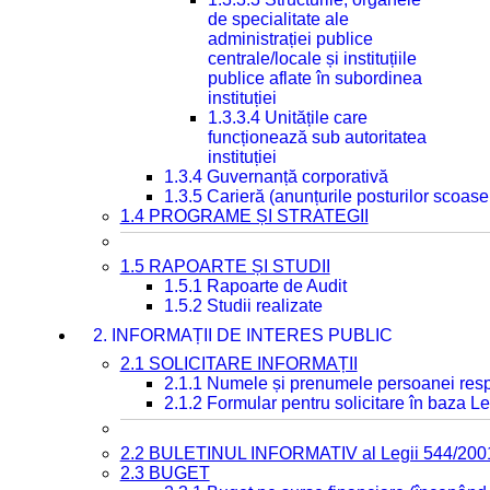
de specialitate ale
administrației publice
centrale/locale și instituțiile
publice aflate în subordinea
instituției
1.3.3.4 Unitățile care
funcționează sub autoritatea
instituției
1.3.4 Guvernanță corporativă
1.3.5 Carieră (anunțurile posturilor scoase
1.4 PROGRAME ȘI STRATEGII
1.5 RAPOARTE ȘI STUDII
1.5.1 Rapoarte de Audit
1.5.2 Studii realizate
2. INFORMAȚII DE INTERES PUBLIC
2.1 SOLICITARE INFORMAȚII
2.1.1 Numele și prenumele persoanei resp
2.1.2 Formular pentru solicitare în baza Le
2.2 BULETINUL INFORMATIV al Legii 544/200
2.3 BUGET