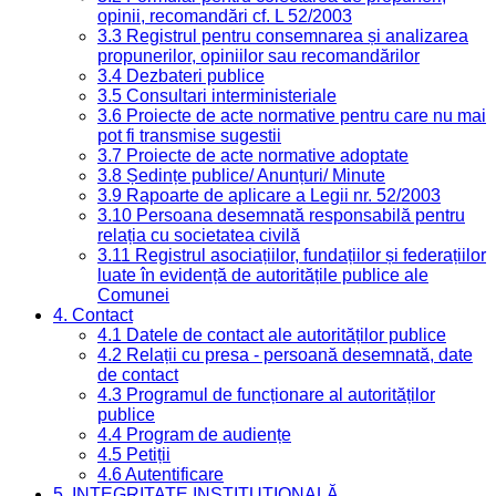
opinii, recomandări cf. L 52/2003
3.3 Registrul pentru consemnarea și analizarea
propunerilor, opiniilor sau recomandărilor
3.4 Dezbateri publice
3.5 Consultari interministeriale
3.6 Proiecte de acte normative pentru care nu mai
pot fi transmise sugestii
3.7 Proiecte de acte normative adoptate
3.8 Ședințe publice/ Anunțuri/ Minute
3.9 Rapoarte de aplicare a Legii nr. 52/2003
3.10 Persoana desemnată responsabilă pentru
relația cu societatea civilă
3.11 Registrul asociațiilor, fundațiilor și federațiilor
luate în evidență de autoritățile publice ale
Comunei
4. Contact
4.1 Datele de contact ale autorităților publice
4.2 Relații cu presa - persoană desemnată, date
de contact
4.3 Programul de funcționare al autorităților
publice
4.4 Program de audiențe
4.5 Petiții
4.6 Autentificare
5. INTEGRITATE INSTITUȚIONALĂ