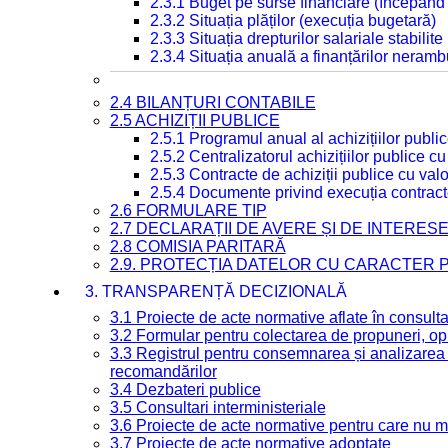
2.3.1 Buget pe surse financiare (începând
2.3.2 Situația plăților (execuția bugetară)
2.3.3 Situația drepturilor salariale stabilit
2.3.4 Situația anuală a finanțărilor neramb
2.4 BILANȚURI CONTABILE
2.5 ACHIZIȚII PUBLICE
2.5.1 Programul anual al achizițiilor publi
2.5.2 Centralizatorul achizițiilor publice 
2.5.3 Contracte de achiziții publice cu va
2.5.4 Documente privind execuția contract
2.6 FORMULARE TIP
2.7 DECLARAȚII DE AVERE ȘI DE INTERES
2.8 COMISIA PARITARĂ
2.9. PROTECȚIA DATELOR CU CARACTER
3. TRANSPARENȚĂ DECIZIONALĂ
3.1 Proiecte de acte normative aflate în consult
3.2 Formular pentru colectarea de propuneri, opi
3.3 Registrul pentru consemnarea și analizarea p
recomandărilor
3.4 Dezbateri publice
3.5 Consultari interministeriale
3.6 Proiecte de acte normative pentru care nu ma
3.7 Proiecte de acte normative adoptate