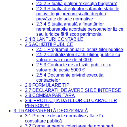
2.3.2 Situația plăților (execuția bugetară)
2.3.3 Situația drepturilor salariale stabilite
potrivit legii, precum și alte drepturi
prevăzute de acte normative
2.3.4 Situația anuală a finanțărilor
nerambursabile acordate persoanelor fizice
sau juridice fără scop patrimonial
2.4 BILANȚURI CONTABILE
2.5 ACHIZIȚII PUBLICE
2.5.1 Programul anual al achizițiilor publice
2.5.2 Centralizatorul achizițiilor publice cu
valoare mai mare de 5000 €
2.5.3 Contracte de achiziții publice cu
valoare de peste 5000 €
2.5.4 Documente privind execuția
contractelor
2.6 FORMULARE TIP
2.7 DECLARAȚII DE AVERE ȘI DE INTERESE
2.8 COMISIA PARITARĂ
2.9. PROTECȚIA DATELOR CU CARACTER
PERSONAL
3. TRANSPARENȚĂ DECIZIONALĂ
3.1 Proiecte de acte normative aflate în
consultare publică
3.2 Formular pentru colectarea de propuneri,