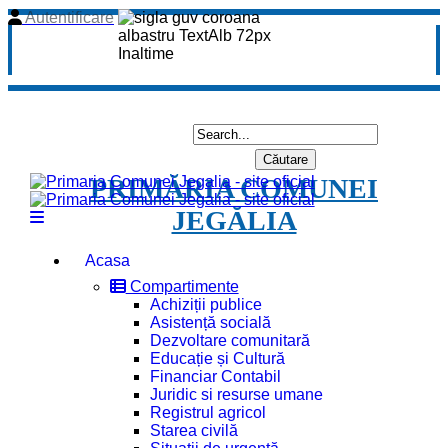
Autentificare
PRIMĂRIA COMUNEI
JEGĂLIA
Acasa
Compartimente
Achiziții publice
Asistență socială
Dezvoltare comunitară
Educație și Cultură
Financiar Contabil
Juridic si resurse umane
Registrul agricol
Starea civilă