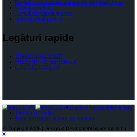
Registru consemnare si analizare propuneri, opinii
Dezbateri publice
Consultari interministeriale
Video Şedinţe publice
Legături rapide
TERMENI ŞI CONDIŢII
PREZENTARE GENERALĂ
CONTACTEAZĂ-NE
Politica De Confidențialitate
Termeni și condiții
Protectia datelor cu caracter personal
© Copyright 2026 | Design & Devlopment by vreausite.eu