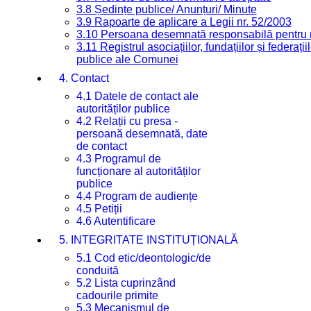
3.8 Ședințe publice/ Anunțuri/ Minute
3.9 Rapoarte de aplicare a Legii nr. 52/2003
3.10 Persoana desemnată responsabilă pentru re
3.11 Registrul asociațiilor, fundațiilor și federații
publice ale Comunei
4. Contact
4.1 Datele de contact ale
autorităților publice
4.2 Relații cu presa -
persoană desemnată, date
de contact
4.3 Programul de
funcționare al autorităților
publice
4.4 Program de audiențe
4.5 Petiții
4.6 Autentificare
5. INTEGRITATE INSTITUȚIONALĂ
5.1 Cod etic/deontologic/de
conduită
5.2 Lista cuprinzând
cadourile primite
5.3 Mecanismul de