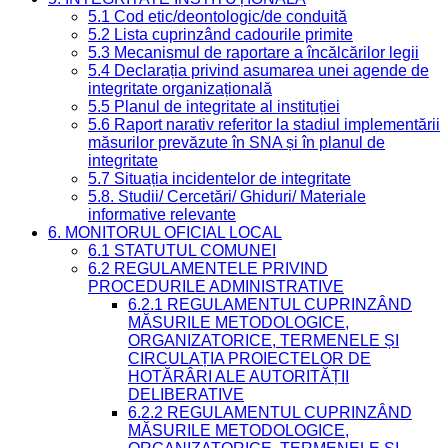
5.1 Cod etic/deontologic/de conduită
5.2 Lista cuprinzând cadourile primite
5.3 Mecanismul de raportare a încălcărilor legii
5.4 Declarația privind asumarea unei agende de
integritate organizațională
5.5 Planul de integritate al instituției
5.6 Raport narativ referitor la stadiul implementării
măsurilor prevăzute în SNA și în planul de
integritate
5.7 Situația incidentelor de integritate
5.8. Studii/ Cercetări/ Ghiduri/ Materiale
informative relevante
6. MONITORUL OFICIAL LOCAL
6.1 STATUTUL COMUNEI
6.2 REGULAMENTELE PRIVIND
PROCEDURILE ADMINISTRATIVE
6.2.1 REGULAMENTUL CUPRINZÂND
MĂSURILE METODOLOGICE,
ORGANIZATORICE, TERMENELE ȘI
CIRCULAȚIA PROIECTELOR DE
HOTĂRÂRI ALE AUTORITĂȚII
DELIBERATIVE
6.2.2 REGULAMENTUL CUPRINZÂND
MĂSURILE METODOLOGICE,