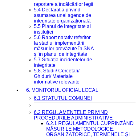
raportare a încălcărilor legii
5.4 Declarația privind
asumarea unei agende de
integritate organizațională
5.5 Planul de integritate al
instituției
5.6 Raport narativ referitor
la stadiul implementării
măsurilor prevăzute în SNA
și în planul de integritate
5.7 Situația incidentelor de
integritate
5.8. Studii/ Cercetări/
Ghiduri/ Materiale
informative relevante
6. MONITORUL OFICIAL LOCAL
6.1 STATUTUL COMUNEI
6.2 REGULAMENTELE PRIVIND
PROCEDURILE ADMINISTRATIVE
6.2.1 REGULAMENTUL CUPRINZÂND
MĂSURILE METODOLOGICE,
ORGANIZATORICE, TERMENELE ȘI