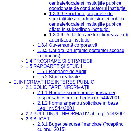
centrale/locale și instituțiile publice
coordonate de conducătorul instituției
1.3.3.3 Structurile, organele de
specialitate ale administrației publice
centrale/locale și instituțiile publice
aflate în subordinea instituției
1.3.3.4 Unitățile care funcționează sub
autoritatea instituției
1.3.4 Guvernanță corporativă
1.3.5 Carieră (anunțurile posturilor scoase
la concurs)
1.4 PROGRAME ȘI STRATEGII
1.5 RAPOARTE ȘI STUDII
1.5.1 Rapoarte de Audit
1.5.2 Studii realizate
2. INFORMAȚII DE INTERES PUBLIC
2.1 SOLICITARE INFORMAȚII
2.1.1 Numele și prenumele persoanei
responsabile pentru Legea nr. 544/2001
2.1.2 Formular pentru solicitare în baza
Legii nr. 544/2001
2.2 BULETINUL INFORMATIV al Legii 544/2001
2.3 BUGET
2.3.1 Buget pe surse financiare (începând
cu anul 2015)