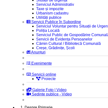
Situații de urgență
Serviciul Administrativ
Taxe și impozite
Urbanism cadastru
Utilități publice
Servicii Publice în Subordine
Serviciul Voluntar pentru Situații de Urgen
Poliția Locală
Serviciul Public de Gospodărire Comunal
Servicii de Evidența Persoanelor
Cămin Cultural / Bibliotecă Comunală
Creșe, Grădinițe, Școli
Anunțuri
Evenimente
Servicii online
Proiecte
Galerie Foto | Video
Sedinte publice - Video
1. Despre Primarie