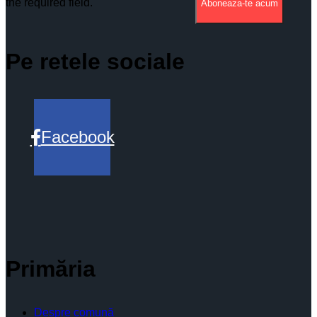
the required field.
Aboneaza-te acum
Pe retele sociale
Facebook
Primăria
Despre comună