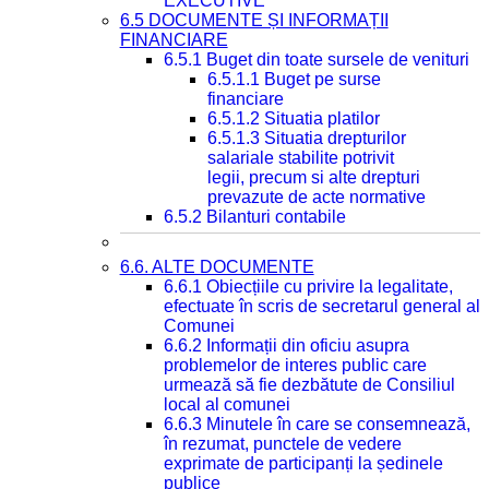
EXECUTIVE
6.5 DOCUMENTE ȘI INFORMAȚII
FINANCIARE
6.5.1 Buget din toate sursele de venituri
6.5.1.1 Buget pe surse
financiare
6.5.1.2 Situatia platilor
6.5.1.3 Situatia drepturilor
salariale stabilite potrivit
legii, precum si alte drepturi
prevazute de acte normative
6.5.2 Bilanturi contabile
6.6. ALTE DOCUMENTE
6.6.1 Obiecțiile cu privire la legalitate,
efectuate în scris de secretarul general al
Comunei
6.6.2 Informații din oficiu asupra
problemelor de interes public care
urmează să fie dezbătute de Consiliul
local al comunei
6.6.3 Minutele în care se consemnează,
în rezumat, punctele de vedere
exprimate de participanți la ședinele
publice