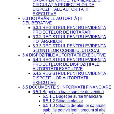
ORGANIZATORICE, TERMENELE ȘI
CIRCULAȚIA PROIECTELOR DE
DISPOZIȚII ALE AUTORITĂȚII
EXECUTIVE
6.3 HOTĂRÂRILE AUTORITĂȚII
DELIBERATIVE
6.3.1 REGISTRUL PENTRU EVIDENȚA
PROIECTELOR DE HOTĂRÂRI
6.3.2 REGISTRUL PENTRU EVIDENȚA
HOTĂRÂRILOR
6.3.3 REGISTRUL PENTRU EVIDENȚA
ȘEDINȚELOR CONSILIULUI LOCAL
6.4 DISPOZIȚIILE AUTORITĂȚII EXECUTIVE
6.4.1 REGISTRUL PENTRU EVIDENȚA
PROIECTELOR DE DISPOZIȚII ALE
AUTORITĂȚII EXECUTIVE
6.4.2 REGISTRUL PENTRU EVIDENȚA
DISPOZIȚIILOR AUTORITĂȚII
EXECUTIVE
6.5 DOCUMENTE ȘI INFORMAȚII FINANCIARE
6.5.1 Buget din toate sursele de venituri
6.5.1.1 Buget pe surse financiare
6.5.1.2 Situatia platilor
6.5.1.3 Situatia drepturilor salariale
stabilite potrivit legii, precum si alte