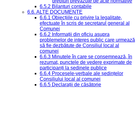
drepturi prevazute de acte normative
6.5.2 Bilanturi contabile
6.6. ALTE DOCUMENTE
6.6.1 Obiecțiile cu privire la legalitate,
efectuate în scris de secretarul general al
Comunei
6.6.2 Informații din oficiu asupra
problemelor de interes public care urmează
să fie dezbătute de Consiliul local al
comunei
6.6.3 Minutele în care se consemnează, în
rezumat, punctele de vedere exprimate de
participanți la ședinele publice
6.6.4 Procesele-verbale ale ședințelor
Consiliului local al comunei
6.6.5 Declarații de căsătorie