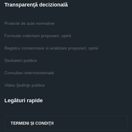
Transparenţă decizională
Proiecte de acte normative
Formular colectare propuneri, opinii
Registru consemnare si analizare propuneri, opinii
Dezbateri publice
Consultari interministeriale
Video Şedinţe publice
Legături rapide
TERMENI ŞI CONDIŢII