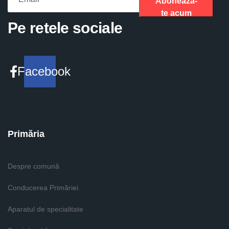
Aboneaza-
te acum
Please fill the required field.
Pe retele sociale
Facebook
Primăria
Despre comună
Conducerea Primăriei
Aparatul de specialitate