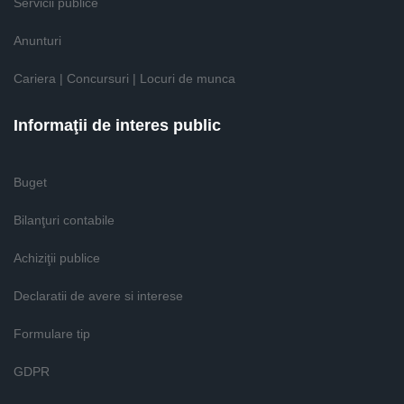
Servicii publice
Anunturi
Cariera | Concursuri | Locuri de munca
Informaţii de interes public
Buget
Bilanţuri contabile
Achiziţii publice
Declaratii de avere si interese
Formulare tip
GDPR