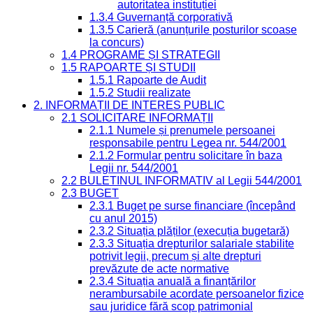
autoritatea instituției
1.3.4 Guvernanță corporativă
1.3.5 Carieră (anunțurile posturilor scoase
la concurs)
1.4 PROGRAME ȘI STRATEGII
1.5 RAPOARTE ȘI STUDII
1.5.1 Rapoarte de Audit
1.5.2 Studii realizate
2. INFORMAȚII DE INTERES PUBLIC
2.1 SOLICITARE INFORMAȚII
2.1.1 Numele și prenumele persoanei
responsabile pentru Legea nr. 544/2001
2.1.2 Formular pentru solicitare în baza
Legii nr. 544/2001
2.2 BULETINUL INFORMATIV al Legii 544/2001
2.3 BUGET
2.3.1 Buget pe surse financiare (începând
cu anul 2015)
2.3.2 Situația plăților (execuția bugetară)
2.3.3 Situația drepturilor salariale stabilite
potrivit legii, precum și alte drepturi
prevăzute de acte normative
2.3.4 Situația anuală a finanțărilor
nerambursabile acordate persoanelor fizice
sau juridice fără scop patrimonial