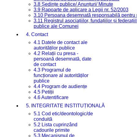
3.8 Ședințe publice/ Anunțuri/ Minute
3.9 Rapoarte de aplicare a Legii nr. 52/2003
3.10 Persoana desemnată responsabilă pentru re
3.11 Registrul asociațiilor, fundațiilor și federații
publice ale Comunei
4. Contact
4.1 Datele de contact ale
autorităților publice
4.2 Relații cu presa -
persoană desemnată, date
de contact
4.3 Programul de
funcționare al autorităților
publice
4.4 Program de audiențe
4.5 Petiții
4.6 Autentificare
5. INTEGRITATE INSTITUȚIONALĂ
5.1 Cod etic/deontologic/de
conduită
5.2 Lista cuprinzând
cadourile primite
5.3 Mecanismul de