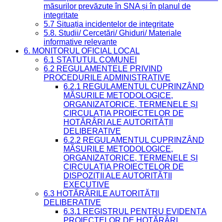
măsurilor prevăzute în SNA și în planul de
integritate
5.7 Situația incidentelor de integritate
5.8. Studii/ Cercetări/ Ghiduri/ Materiale
informative relevante
6. MONITORUL OFICIAL LOCAL
6.1 STATUTUL COMUNEI
6.2 REGULAMENTELE PRIVIND
PROCEDURILE ADMINISTRATIVE
6.2.1 REGULAMENTUL CUPRINZÂND
MĂSURILE METODOLOGICE,
ORGANIZATORICE, TERMENELE ȘI
CIRCULAȚIA PROIECTELOR DE
HOTĂRÂRI ALE AUTORITĂȚII
DELIBERATIVE
6.2.2 REGULAMENTUL CUPRINZÂND
MĂSURILE METODOLOGICE,
ORGANIZATORICE, TERMENELE ȘI
CIRCULAȚIA PROIECTELOR DE
DISPOZIȚII ALE AUTORITĂȚII
EXECUTIVE
6.3 HOTĂRÂRILE AUTORITĂȚII
DELIBERATIVE
6.3.1 REGISTRUL PENTRU EVIDENȚA
PROIECTELOR DE HOTĂRÂRI