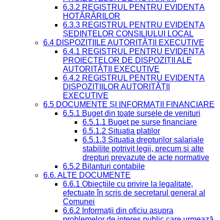
6.3.2 REGISTRUL PENTRU EVIDENȚA
HOTĂRÂRILOR
6.3.3 REGISTRUL PENTRU EVIDENȚA
ȘEDINȚELOR CONSILIULUI LOCAL
6.4 DISPOZIȚIILE AUTORITĂȚII EXECUTIVE
6.4.1 REGISTRUL PENTRU EVIDENȚA
PROIECTELOR DE DISPOZIȚII ALE
AUTORITĂȚII EXECUTIVE
6.4.2 REGISTRUL PENTRU EVIDENȚA
DISPOZIȚIILOR AUTORITĂȚII
EXECUTIVE
6.5 DOCUMENTE ȘI INFORMAȚII FINANCIARE
6.5.1 Buget din toate sursele de venituri
6.5.1.1 Buget pe surse financiare
6.5.1.2 Situatia platilor
6.5.1.3 Situatia drepturilor salariale
stabilite potrivit legii, precum si alte
drepturi prevazute de acte normative
6.5.2 Bilanturi contabile
6.6. ALTE DOCUMENTE
6.6.1 Obiecțiile cu privire la legalitate,
efectuate în scris de secretarul general al
Comunei
6.6.2 Informații din oficiu asupra
problemelor de interes public care urmează