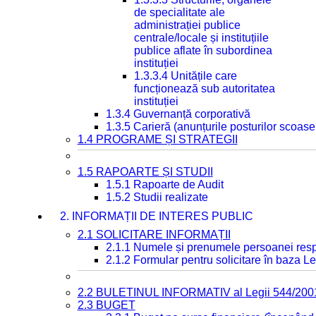
de specialitate ale
administrației publice
centrale/locale și instituțiile
publice aflate în subordinea
instituției
1.3.3.4 Unitățile care
funcționează sub autoritatea
instituției
1.3.4 Guvernanță corporativă
1.3.5 Carieră (anunțurile posturilor scoase
1.4 PROGRAME ȘI STRATEGII
1.5 RAPOARTE ȘI STUDII
1.5.1 Rapoarte de Audit
1.5.2 Studii realizate
2. INFORMAȚII DE INTERES PUBLIC
2.1 SOLICITARE INFORMAȚII
2.1.1 Numele și prenumele persoanei resp
2.1.2 Formular pentru solicitare în baza Le
2.2 BULETINUL INFORMATIV al Legii 544/200
2.3 BUGET