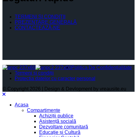
TERMENI ŞI CONDIŢII
PREZENTARE GENERALĂ
CONTACTEAZĂ-NE
Politica De Confidențialitate
Termeni și condiții
Protectia datelor cu caracter personal
© Copyright 2026 | Design & Devlopment by vreausite.eu
Acasa
Compartimente
Achiziții publice
Asistență socială
Dezvoltare comunitară
Educație și Cultură