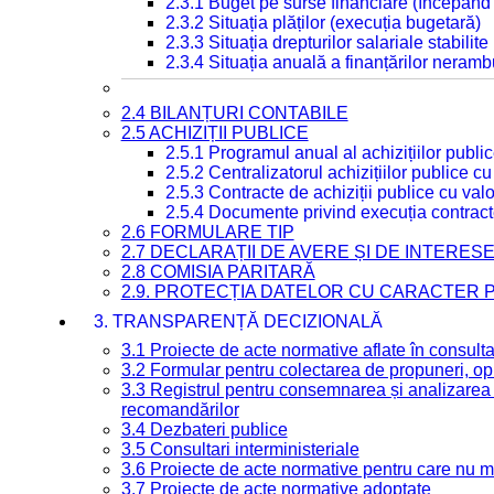
2.3.1 Buget pe surse financiare (începând
2.3.2 Situația plăților (execuția bugetară)
2.3.3 Situația drepturilor salariale stabilit
2.3.4 Situația anuală a finanțărilor neramb
2.4 BILANȚURI CONTABILE
2.5 ACHIZIȚII PUBLICE
2.5.1 Programul anual al achizițiilor publi
2.5.2 Centralizatorul achizițiilor publice 
2.5.3 Contracte de achiziții publice cu va
2.5.4 Documente privind execuția contract
2.6 FORMULARE TIP
2.7 DECLARAȚII DE AVERE ȘI DE INTERES
2.8 COMISIA PARITARĂ
2.9. PROTECȚIA DATELOR CU CARACTER
3. TRANSPARENȚĂ DECIZIONALĂ
3.1 Proiecte de acte normative aflate în consult
3.2 Formular pentru colectarea de propuneri, opi
3.3 Registrul pentru consemnarea și analizarea p
recomandărilor
3.4 Dezbateri publice
3.5 Consultari interministeriale
3.6 Proiecte de acte normative pentru care nu ma
3.7 Proiecte de acte normative adoptate