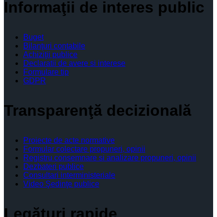
Informaţii de interes public
Buget
Bilanţuri contabile
Achiziţii publice
Declaratii de avere si interese
Formulare tip
GDPR
Transparenţă decizională
Proiecte de acte normative
Formular colectare propuneri, opinii
Registru consemnare si analizare propuneri, opinii
Dezbateri publice
Consultari interministeriale
Video Şedinţe publice
Legături rapide