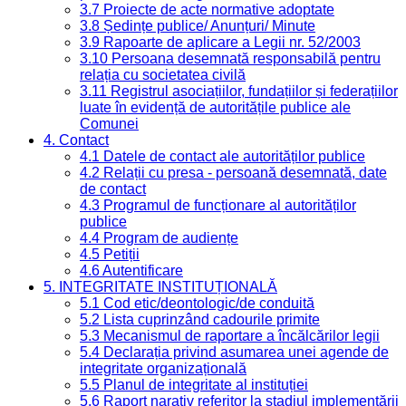
3.7 Proiecte de acte normative adoptate
3.8 Ședințe publice/ Anunțuri/ Minute
3.9 Rapoarte de aplicare a Legii nr. 52/2003
3.10 Persoana desemnată responsabilă pentru
relația cu societatea civilă
3.11 Registrul asociațiilor, fundațiilor și federațiilor
luate în evidență de autoritățile publice ale
Comunei
4. Contact
4.1 Datele de contact ale autorităților publice
4.2 Relații cu presa - persoană desemnată, date
de contact
4.3 Programul de funcționare al autorităților
publice
4.4 Program de audiențe
4.5 Petiții
4.6 Autentificare
5. INTEGRITATE INSTITUȚIONALĂ
5.1 Cod etic/deontologic/de conduită
5.2 Lista cuprinzând cadourile primite
5.3 Mecanismul de raportare a încălcărilor legii
5.4 Declarația privind asumarea unei agende de
integritate organizațională
5.5 Planul de integritate al instituției
5.6 Raport narativ referitor la stadiul implementării