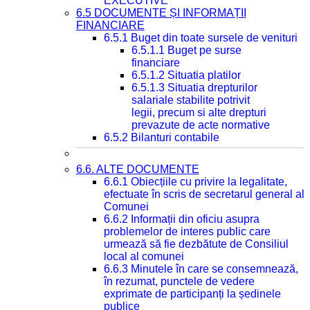
EXECUTIVE
6.5 DOCUMENTE ȘI INFORMAȚII
FINANCIARE
6.5.1 Buget din toate sursele de venituri
6.5.1.1 Buget pe surse
financiare
6.5.1.2 Situatia platilor
6.5.1.3 Situatia drepturilor
salariale stabilite potrivit
legii, precum si alte drepturi
prevazute de acte normative
6.5.2 Bilanturi contabile
6.6. ALTE DOCUMENTE
6.6.1 Obiecțiile cu privire la legalitate,
efectuate în scris de secretarul general al
Comunei
6.6.2 Informații din oficiu asupra
problemelor de interes public care
urmează să fie dezbătute de Consiliul
local al comunei
6.6.3 Minutele în care se consemnează,
în rezumat, punctele de vedere
exprimate de participanți la ședinele
publice