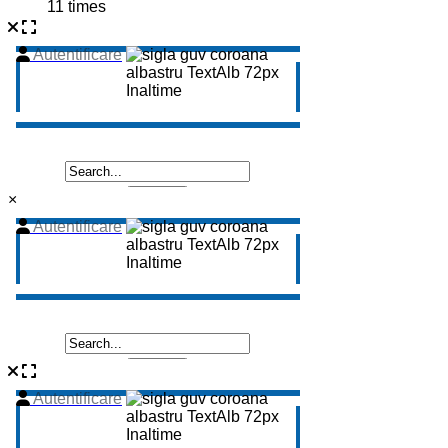
11 times
×