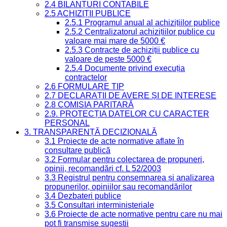
2.4 BILANȚURI CONTABILE
2.5 ACHIZIȚII PUBLICE
2.5.1 Programul anual al achizițiilor publice
2.5.2 Centralizatorul achizițiilor publice cu
valoare mai mare de 5000 €
2.5.3 Contracte de achiziții publice cu
valoare de peste 5000 €
2.5.4 Documente privind execuția
contractelor
2.6 FORMULARE TIP
2.7 DECLARAȚII DE AVERE ȘI DE INTERESE
2.8 COMISIA PARITARĂ
2.9. PROTECȚIA DATELOR CU CARACTER
PERSONAL
3. TRANSPARENȚĂ DECIZIONALĂ
3.1 Proiecte de acte normative aflate în
consultare publică
3.2 Formular pentru colectarea de propuneri,
opinii, recomandări cf. L 52/2003
3.3 Registrul pentru consemnarea și analizarea
propunerilor, opiniilor sau recomandărilor
3.4 Dezbateri publice
3.5 Consultari interministeriale
3.6 Proiecte de acte normative pentru care nu mai
pot fi transmise sugestii