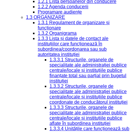
1.2.1 Lista persoanelor din conducere
1.2.2 Agenda conducerii
Programare audiențe
1.3 ORGANIZARE
1.3.1 Regulament de organizare și
funcționare
1.3.2 Organigrama
1.3.3 Lista și datele de contact ale
instituțiilor care funcționează în
subordinea/coordonarea sau sub
autoritatea instituției
1.3.3.1 Structurile, organele de
specialitate ale administrației publice
centrale/locale și instituțiile publice
finanțate total sau parțial prin bugetul
instituției
1.3.3.2 Structurile, organele de
specialitate ale administrației publice
centrale/locale și instituțiile publice
coordonate de conducătorul instituției
1.3.3.3 Structurile, organele de
specialitate ale administrației publice
centrale/locale și instituțiile publice
aflate în subordinea instituției
1.3.3.4 Unitățile care funcționează sub