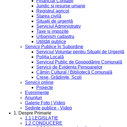
Financiar Contabil
Juridic si resurse umane
Registrul agricol
Starea civilă
Situații de urgență
Serviciul Administrativ
Taxe și impozite
Urbanism cadastru
Utilități publice
Servicii Publice în Subordine
Serviciul Voluntar pentru Situații de Urgență
Poliția Locală
Serviciul Public de Gospodărire Comunală
Servicii de Evidența Persoanelor
Cămin Cultural / Bibliotecă Comunală
Creșe, Grădinițe, Școli
Servicii online
Proiecte
Evenimente
Anunțuri
Galerie Foto | Video
Sedinte publice - Video
1. Despre Primarie
1.1 LEGISLAȚIE
1.2 CONDUCERE