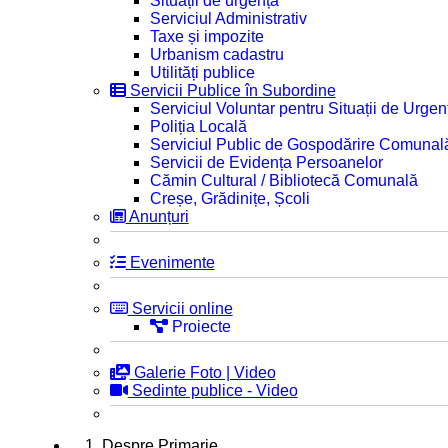
Situații de urgență
Serviciul Administrativ
Taxe și impozite
Urbanism cadastru
Utilități publice
Servicii Publice în Subordine
Serviciul Voluntar pentru Situații de Urgen
Poliția Locală
Serviciul Public de Gospodărire Comunal
Servicii de Evidența Persoanelor
Cămin Cultural / Bibliotecă Comunală
Creșe, Grădinițe, Școli
Anunțuri
Evenimente
Servicii online
Proiecte
Galerie Foto | Video
Sedinte publice - Video
1. Despre Primarie