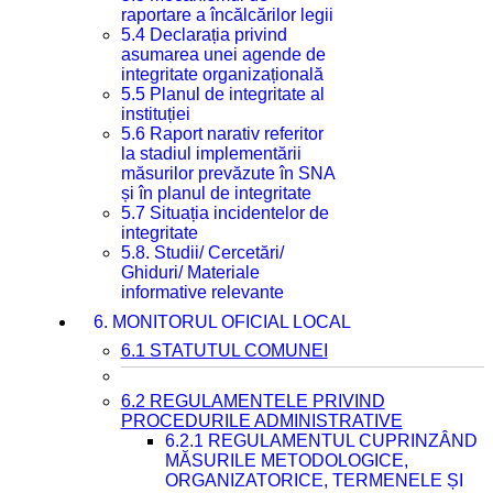
raportare a încălcărilor legii
5.4 Declarația privind
asumarea unei agende de
integritate organizațională
5.5 Planul de integritate al
instituției
5.6 Raport narativ referitor
la stadiul implementării
măsurilor prevăzute în SNA
și în planul de integritate
5.7 Situația incidentelor de
integritate
5.8. Studii/ Cercetări/
Ghiduri/ Materiale
informative relevante
6. MONITORUL OFICIAL LOCAL
6.1 STATUTUL COMUNEI
6.2 REGULAMENTELE PRIVIND
PROCEDURILE ADMINISTRATIVE
6.2.1 REGULAMENTUL CUPRINZÂND
MĂSURILE METODOLOGICE,
ORGANIZATORICE, TERMENELE ȘI