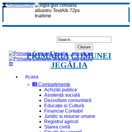
Autentificare
PRIMĂRIA COMUNEI
JEGĂLIA
Acasa
Compartimente
Achiziții publice
Asistență socială
Dezvoltare comunitară
Educație și Cultură
Financiar Contabil
Juridic si resurse umane
Registrul agricol
Starea civilă