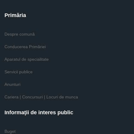
Primăria
Despre comună
Conducerea Primăriei
Aparatul de specialitate
Servicii publice
Anunturi
Cariera | Concursuri | Locuri de munca
Informaţii de interes public
Buget