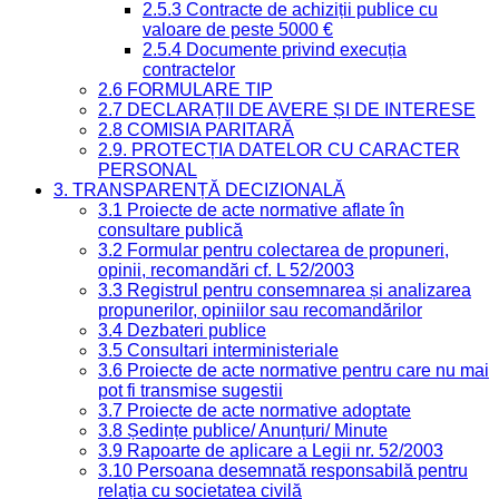
2.5.3 Contracte de achiziții publice cu
valoare de peste 5000 €
2.5.4 Documente privind execuția
contractelor
2.6 FORMULARE TIP
2.7 DECLARAȚII DE AVERE ȘI DE INTERESE
2.8 COMISIA PARITARĂ
2.9. PROTECȚIA DATELOR CU CARACTER
PERSONAL
3. TRANSPARENȚĂ DECIZIONALĂ
3.1 Proiecte de acte normative aflate în
consultare publică
3.2 Formular pentru colectarea de propuneri,
opinii, recomandări cf. L 52/2003
3.3 Registrul pentru consemnarea și analizarea
propunerilor, opiniilor sau recomandărilor
3.4 Dezbateri publice
3.5 Consultari interministeriale
3.6 Proiecte de acte normative pentru care nu mai
pot fi transmise sugestii
3.7 Proiecte de acte normative adoptate
3.8 Ședințe publice/ Anunțuri/ Minute
3.9 Rapoarte de aplicare a Legii nr. 52/2003
3.10 Persoana desemnată responsabilă pentru
relația cu societatea civilă