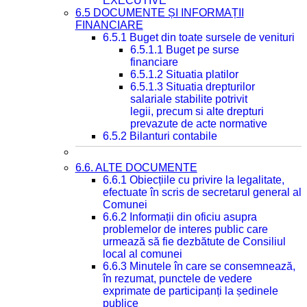
EXECUTIVE
6.5 DOCUMENTE ȘI INFORMAȚII
FINANCIARE
6.5.1 Buget din toate sursele de venituri
6.5.1.1 Buget pe surse
financiare
6.5.1.2 Situatia platilor
6.5.1.3 Situatia drepturilor
salariale stabilite potrivit
legii, precum si alte drepturi
prevazute de acte normative
6.5.2 Bilanturi contabile
6.6. ALTE DOCUMENTE
6.6.1 Obiecțiile cu privire la legalitate,
efectuate în scris de secretarul general al
Comunei
6.6.2 Informații din oficiu asupra
problemelor de interes public care
urmează să fie dezbătute de Consiliul
local al comunei
6.6.3 Minutele în care se consemnează,
în rezumat, punctele de vedere
exprimate de participanți la ședinele
publice