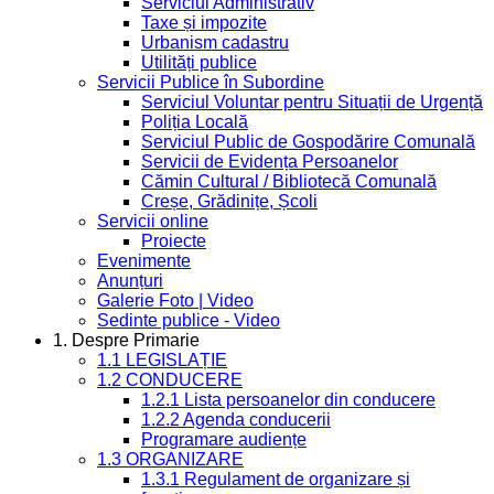
Serviciul Administrativ
Taxe și impozite
Urbanism cadastru
Utilități publice
Servicii Publice în Subordine
Serviciul Voluntar pentru Situații de Urgență
Poliția Locală
Serviciul Public de Gospodărire Comunală
Servicii de Evidența Persoanelor
Cămin Cultural / Bibliotecă Comunală
Creșe, Grădinițe, Școli
Servicii online
Proiecte
Evenimente
Anunțuri
Galerie Foto | Video
Sedinte publice - Video
1. Despre Primarie
1.1 LEGISLAȚIE
1.2 CONDUCERE
1.2.1 Lista persoanelor din conducere
1.2.2 Agenda conducerii
Programare audiențe
1.3 ORGANIZARE
1.3.1 Regulament de organizare și