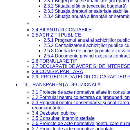
2.3.1 Buget pe surse financiare (începând
2.3.2 Situația plăților (execuția bugetară)
2.3.3 Situația drepturilor salariale stabilit
2.3.4 Situația anuală a finanțărilor neramb
2.4 BILANȚURI CONTABILE
2.5 ACHIZIȚII PUBLICE
2.5.1 Programul anual al achizițiilor publi
2.5.2 Centralizatorul achizițiilor publice 
2.5.3 Contracte de achiziții publice cu va
2.5.4 Documente privind execuția contract
2.6 FORMULARE TIP
2.7 DECLARAȚII DE AVERE ȘI DE INTERES
2.8 COMISIA PARITARĂ
2.9. PROTECȚIA DATELOR CU CARACTER
3. TRANSPARENȚĂ DECIZIONALĂ
3.1 Proiecte de acte normative aflate în consult
3.2 Formular pentru colectarea de propuneri, opi
3.3 Registrul pentru consemnarea și analizarea p
recomandărilor
3.4 Dezbateri publice
3.5 Consultari interministeriale
3.6 Proiecte de acte normative pentru care nu ma
3.7 Proiecte de acte normative adoptate