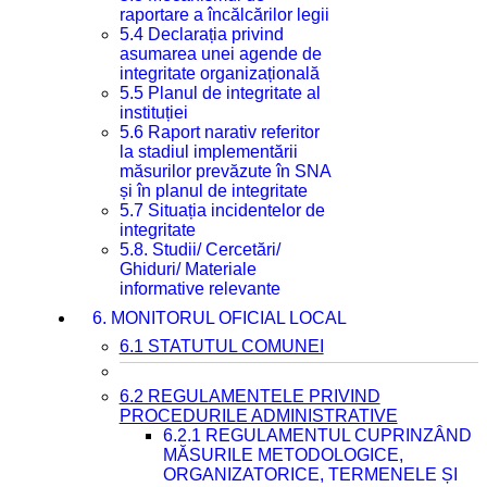
raportare a încălcărilor legii
5.4 Declarația privind
asumarea unei agende de
integritate organizațională
5.5 Planul de integritate al
instituției
5.6 Raport narativ referitor
la stadiul implementării
măsurilor prevăzute în SNA
și în planul de integritate
5.7 Situația incidentelor de
integritate
5.8. Studii/ Cercetări/
Ghiduri/ Materiale
informative relevante
6. MONITORUL OFICIAL LOCAL
6.1 STATUTUL COMUNEI
6.2 REGULAMENTELE PRIVIND
PROCEDURILE ADMINISTRATIVE
6.2.1 REGULAMENTUL CUPRINZÂND
MĂSURILE METODOLOGICE,
ORGANIZATORICE, TERMENELE ȘI