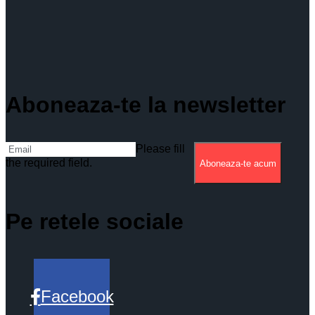
Aboneaza-te la newsletter
Please fill
the required field.
Aboneaza-te acum
Pe retele sociale
Facebook