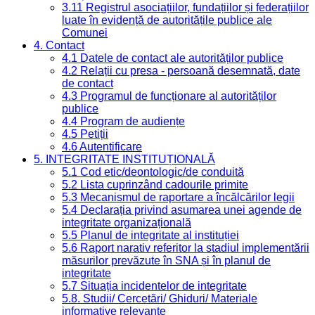
3.11 Registrul asociațiilor, fundațiilor și federațiilor
luate în evidență de autoritățile publice ale
Comunei
4. Contact
4.1 Datele de contact ale autorităților publice
4.2 Relații cu presa - persoană desemnată, date
de contact
4.3 Programul de funcționare al autorităților
publice
4.4 Program de audiențe
4.5 Petiții
4.6 Autentificare
5. INTEGRITATE INSTITUȚIONALĂ
5.1 Cod etic/deontologic/de conduită
5.2 Lista cuprinzând cadourile primite
5.3 Mecanismul de raportare a încălcărilor legii
5.4 Declarația privind asumarea unei agende de
integritate organizațională
5.5 Planul de integritate al instituției
5.6 Raport narativ referitor la stadiul implementării
măsurilor prevăzute în SNA și în planul de
integritate
5.7 Situația incidentelor de integritate
5.8. Studii/ Cercetări/ Ghiduri/ Materiale
informative relevante