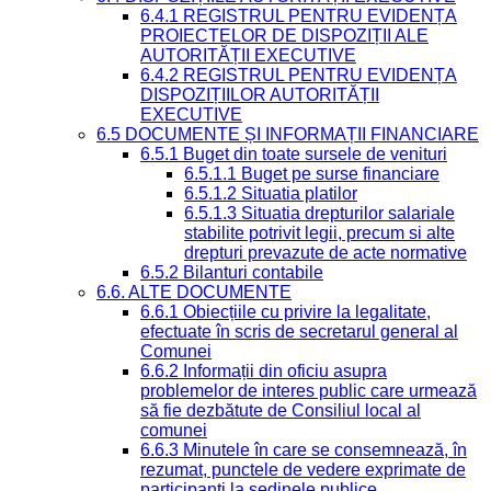
6.4.1 REGISTRUL PENTRU EVIDENȚA
PROIECTELOR DE DISPOZIȚII ALE
AUTORITĂȚII EXECUTIVE
6.4.2 REGISTRUL PENTRU EVIDENȚA
DISPOZIȚIILOR AUTORITĂȚII
EXECUTIVE
6.5 DOCUMENTE ȘI INFORMAȚII FINANCIARE
6.5.1 Buget din toate sursele de venituri
6.5.1.1 Buget pe surse financiare
6.5.1.2 Situatia platilor
6.5.1.3 Situatia drepturilor salariale
stabilite potrivit legii, precum si alte
drepturi prevazute de acte normative
6.5.2 Bilanturi contabile
6.6. ALTE DOCUMENTE
6.6.1 Obiecțiile cu privire la legalitate,
efectuate în scris de secretarul general al
Comunei
6.6.2 Informații din oficiu asupra
problemelor de interes public care urmează
să fie dezbătute de Consiliul local al
comunei
6.6.3 Minutele în care se consemnează, în
rezumat, punctele de vedere exprimate de
participanți la ședinele publice