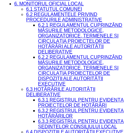
6. MONITORUL OFICIAL LOCAL
6.1 STATUTUL COMUNEI
6.2 REGULAMENTELE PRIVIND
PROCEDURILE ADMINISTRATIVE
6.2.1 REGULAMENTUL CUPRINZÂND
MĂSURILE METODOLOGICE,
ORGANIZATORICE, TERMENELE ȘI
CIRCULAȚIA PROIECTELOR DE
HOTĂRÂRI ALE AUTORITĂȚII
DELIBERATIVE
6.2.2 REGULAMENTUL CUPRINZÂND
MĂSURILE METODOLOGICE,
ORGANIZATORICE, TERMENELE ȘI
CIRCULAȚIA PROIECTELOR DE
DISPOZIȚII ALE AUTORITĂȚII
EXECUTIVE
6.3 HOTĂRÂRILE AUTORITĂȚII
DELIBERATIVE
6.3.1 REGISTRUL PENTRU EVIDENȚA
PROIECTELOR DE HOTĂRÂRI
6.3.2 REGISTRUL PENTRU EVIDENȚA
HOTĂRÂRILOR
6.3.3 REGISTRUL PENTRU EVIDENȚA
ȘEDINȚELOR CONSILIULUI LOCAL
6.4 DISPOZIȚIILE AUTORITĂȚII EXECUTIVE