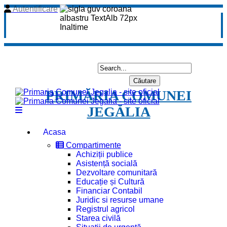
Autentificare
PRIMĂRIA COMUNEI
JEGĂLIA
Acasa
Compartimente
Achiziții publice
Asistență socială
Dezvoltare comunitară
Educație și Cultură
Financiar Contabil
Juridic si resurse umane
Registrul agricol
Starea civilă