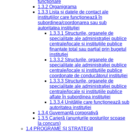
funcționare
1.3.2 Organigrama
1.3.3 Lista și datele de contact ale
instituțiilor care funcționează în
subordinea/coordonarea sau sub
autoritatea instituției
1.3.3.1 Structurile, organele de
specialitate ale administrației publice
centrale/locale și instituțiile publice
finanțate total sau parțial prin bugetul
instituției
1.3.3.2 Structurile, organele de
specialitate ale administrației publice
centrale/locale și instituțiile publice
coordonate de conducătorul instituției
1.3.3.3 Structurile, organele de
specialitate ale administrației publice
centrale/locale și instituțiile publice
aflate în subordinea instituției
1.3.3.4 Unitățile care funcționează sub
autoritatea instituției
1.3.4 Guvernanță corporativă
1.3.5 Carieră (anunțurile posturilor scoase
la concurs)
1.4 PROGRAME ȘI STRATEGII