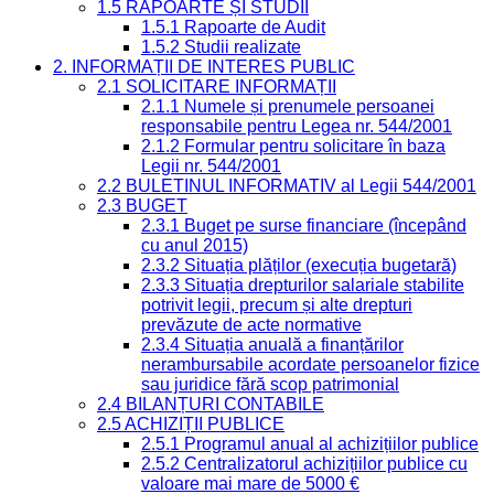
1.5 RAPOARTE ȘI STUDII
1.5.1 Rapoarte de Audit
1.5.2 Studii realizate
2. INFORMAȚII DE INTERES PUBLIC
2.1 SOLICITARE INFORMAȚII
2.1.1 Numele și prenumele persoanei
responsabile pentru Legea nr. 544/2001
2.1.2 Formular pentru solicitare în baza
Legii nr. 544/2001
2.2 BULETINUL INFORMATIV al Legii 544/2001
2.3 BUGET
2.3.1 Buget pe surse financiare (începând
cu anul 2015)
2.3.2 Situația plăților (execuția bugetară)
2.3.3 Situația drepturilor salariale stabilite
potrivit legii, precum și alte drepturi
prevăzute de acte normative
2.3.4 Situația anuală a finanțărilor
nerambursabile acordate persoanelor fizice
sau juridice fără scop patrimonial
2.4 BILANȚURI CONTABILE
2.5 ACHIZIȚII PUBLICE
2.5.1 Programul anual al achizițiilor publice
2.5.2 Centralizatorul achizițiilor publice cu
valoare mai mare de 5000 €