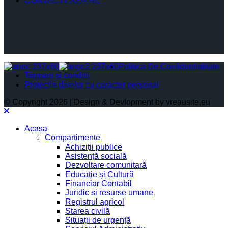
CONTACTEAZĂ-NE
Politica De Confidențialitate
Termeni și condiții
Protectia datelor cu caracter personal
© Copyright 2026 | Design & Devlopment by vreausite.eu
Acasa
Compartimente
Achiziții publice
Asistență socială
Dezvoltare comunitară
Educație și Cultură
Financiar Contabil
Juridic si resurse umane
Registrul agricol
Starea civilă
Situații de urgență