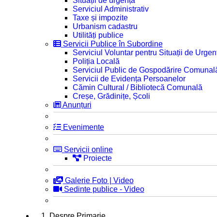
Situații de urgență
Serviciul Administrativ
Taxe și impozite
Urbanism cadastru
Utilități publice
Servicii Publice în Subordine
Serviciul Voluntar pentru Situații de Urgen
Poliția Locală
Serviciul Public de Gospodărire Comunal
Servicii de Evidența Persoanelor
Cămin Cultural / Bibliotecă Comunală
Creșe, Grădinițe, Școli
Anunțuri
Evenimente
Servicii online
Proiecte
Galerie Foto | Video
Sedinte publice - Video
1. Despre Primarie