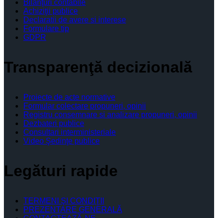
Bilanţuri contabile
Achiziţii publice
Declaratii de avere si interese
Formulare tip
GDPR
Transparenţă decizională
Proiecte de acte normative
Formular colectare propuneri, opinii
Registru consemnare si analizare propuneri, opinii
Dezbateri publice
Consultari interministeriale
Video Şedinţe publice
Legături rapide
TERMENI ŞI CONDIŢII
PREZENTARE GENERALĂ