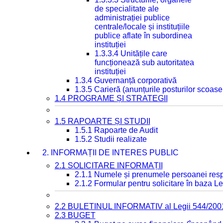
de specialitate ale
administrației publice
centrale/locale și instituțiile
publice aflate în subordinea
instituției
1.3.3.4 Unitățile care
funcționează sub autoritatea
instituției
1.3.4 Guvernanță corporativă
1.3.5 Carieră (anunțurile posturilor scoase
1.4 PROGRAME ȘI STRATEGII
1.5 RAPOARTE ȘI STUDII
1.5.1 Rapoarte de Audit
1.5.2 Studii realizate
2. INFORMAȚII DE INTERES PUBLIC
2.1 SOLICITARE INFORMAȚII
2.1.1 Numele și prenumele persoanei resp
2.1.2 Formular pentru solicitare în baza Le
2.2 BULETINUL INFORMATIV al Legii 544/200
2.3 BUGET