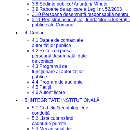
3.8 Ședințe publice/ Anunțuri/ Minute
3.9 Rapoarte de aplicare a Legii nr. 52/2003
3.10 Persoana desemnată responsabilă pentru re
3.11 Registrul asociațiilor, fundațiilor și federații
publice ale Comunei
4. Contact
4.1 Datele de contact ale
autorităților publice
4.2 Relații cu presa -
persoană desemnată, date
de contact
4.3 Programul de
funcționare al autorităților
publice
4.4 Program de audiențe
4.5 Petiții
4.6 Autentificare
5. INTEGRITATE INSTITUȚIONALĂ
5.1 Cod etic/deontologic/de
conduită
5.2 Lista cuprinzând
cadourile primite
5.3 Mecanismul de