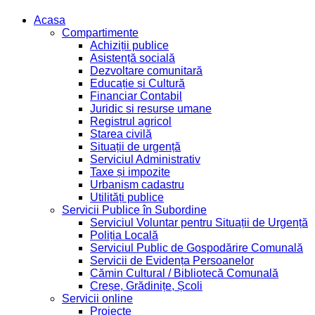
Acasa
Compartimente
Achiziții publice
Asistență socială
Dezvoltare comunitară
Educație și Cultură
Financiar Contabil
Juridic si resurse umane
Registrul agricol
Starea civilă
Situații de urgență
Serviciul Administrativ
Taxe și impozite
Urbanism cadastru
Utilități publice
Servicii Publice în Subordine
Serviciul Voluntar pentru Situații de Urgență
Poliția Locală
Serviciul Public de Gospodărire Comunală
Servicii de Evidența Persoanelor
Cămin Cultural / Bibliotecă Comunală
Creșe, Grădinițe, Școli
Servicii online
Proiecte