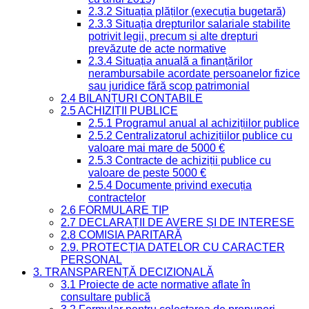
2.3.2 Situația plăților (execuția bugetară)
2.3.3 Situația drepturilor salariale stabilite
potrivit legii, precum și alte drepturi
prevăzute de acte normative
2.3.4 Situația anuală a finanțărilor
nerambursabile acordate persoanelor fizice
sau juridice fără scop patrimonial
2.4 BILANȚURI CONTABILE
2.5 ACHIZIȚII PUBLICE
2.5.1 Programul anual al achizițiilor publice
2.5.2 Centralizatorul achizițiilor publice cu
valoare mai mare de 5000 €
2.5.3 Contracte de achiziții publice cu
valoare de peste 5000 €
2.5.4 Documente privind execuția
contractelor
2.6 FORMULARE TIP
2.7 DECLARAȚII DE AVERE ȘI DE INTERESE
2.8 COMISIA PARITARĂ
2.9. PROTECȚIA DATELOR CU CARACTER
PERSONAL
3. TRANSPARENȚĂ DECIZIONALĂ
3.1 Proiecte de acte normative aflate în
consultare publică