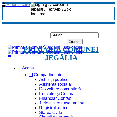
Autentificare
PRIMĂRIA COMUNEI
JEGĂLIA
Acasa
Compartimente
Achiziții publice
Asistență socială
Dezvoltare comunitară
Educație și Cultură
Financiar Contabil
Juridic si resurse umane
Registrul agricol
Starea civilă