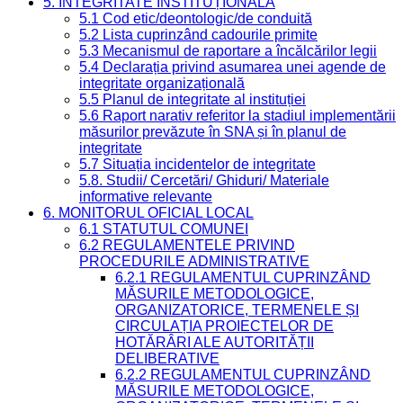
5. INTEGRITATE INSTITUȚIONALĂ
5.1 Cod etic/deontologic/de conduită
5.2 Lista cuprinzând cadourile primite
5.3 Mecanismul de raportare a încălcărilor legii
5.4 Declarația privind asumarea unei agende de
integritate organizațională
5.5 Planul de integritate al instituției
5.6 Raport narativ referitor la stadiul implementării
măsurilor prevăzute în SNA și în planul de
integritate
5.7 Situația incidentelor de integritate
5.8. Studii/ Cercetări/ Ghiduri/ Materiale
informative relevante
6. MONITORUL OFICIAL LOCAL
6.1 STATUTUL COMUNEI
6.2 REGULAMENTELE PRIVIND
PROCEDURILE ADMINISTRATIVE
6.2.1 REGULAMENTUL CUPRINZÂND
MĂSURILE METODOLOGICE,
ORGANIZATORICE, TERMENELE ȘI
CIRCULAȚIA PROIECTELOR DE
HOTĂRÂRI ALE AUTORITĂȚII
DELIBERATIVE
6.2.2 REGULAMENTUL CUPRINZÂND
MĂSURILE METODOLOGICE,