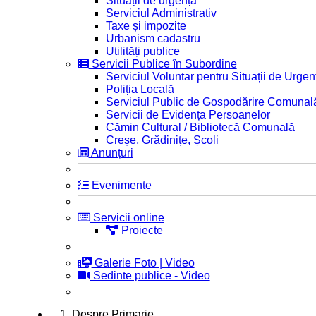
Situații de urgență
Serviciul Administrativ
Taxe și impozite
Urbanism cadastru
Utilități publice
Servicii Publice în Subordine
Serviciul Voluntar pentru Situații de Urgen
Poliția Locală
Serviciul Public de Gospodărire Comunal
Servicii de Evidența Persoanelor
Cămin Cultural / Bibliotecă Comunală
Creșe, Grădinițe, Școli
Anunțuri
Evenimente
Servicii online
Proiecte
Galerie Foto | Video
Sedinte publice - Video
1. Despre Primarie