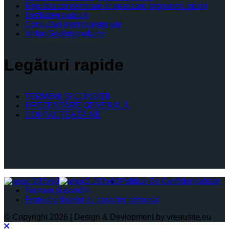
Registru consemnare si analizare propuneri, opinii
Dezbateri publice
Consultari interministeriale
Video Şedinţe publice
Legături rapide
TERMENI ŞI CONDIŢII
PREZENTARE GENERALĂ
CONTACTEAZĂ-NE
Politica De Confidențialitate
Termeni și condiții
Protectia datelor cu caracter personal
© Copyright 2026 | Design & Devlopment by vreausite.eu