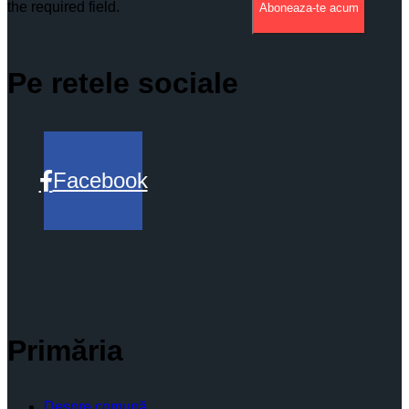
the required field.
Aboneaza-te acum
Pe retele sociale
Facebook
Primăria
Despre comună