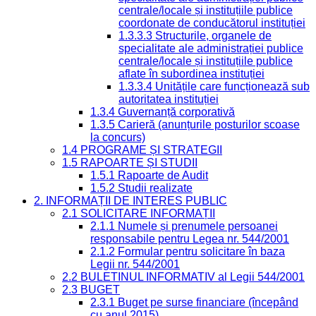
centrale/locale și instituțiile publice
coordonate de conducătorul instituției
1.3.3.3 Structurile, organele de
specialitate ale administrației publice
centrale/locale și instituțiile publice
aflate în subordinea instituției
1.3.3.4 Unitățile care funcționează sub
autoritatea instituției
1.3.4 Guvernanță corporativă
1.3.5 Carieră (anunțurile posturilor scoase
la concurs)
1.4 PROGRAME ȘI STRATEGII
1.5 RAPOARTE ȘI STUDII
1.5.1 Rapoarte de Audit
1.5.2 Studii realizate
2. INFORMAȚII DE INTERES PUBLIC
2.1 SOLICITARE INFORMAȚII
2.1.1 Numele și prenumele persoanei
responsabile pentru Legea nr. 544/2001
2.1.2 Formular pentru solicitare în baza
Legii nr. 544/2001
2.2 BULETINUL INFORMATIV al Legii 544/2001
2.3 BUGET
2.3.1 Buget pe surse financiare (începând
cu anul 2015)