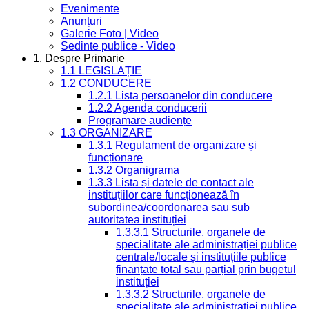
Evenimente
Anunțuri
Galerie Foto | Video
Sedinte publice - Video
1. Despre Primarie
1.1 LEGISLAȚIE
1.2 CONDUCERE
1.2.1 Lista persoanelor din conducere
1.2.2 Agenda conducerii
Programare audiențe
1.3 ORGANIZARE
1.3.1 Regulament de organizare și
funcționare
1.3.2 Organigrama
1.3.3 Lista și datele de contact ale
instituțiilor care funcționează în
subordinea/coordonarea sau sub
autoritatea instituției
1.3.3.1 Structurile, organele de
specialitate ale administrației publice
centrale/locale și instituțiile publice
finanțate total sau parțial prin bugetul
instituției
1.3.3.2 Structurile, organele de
specialitate ale administrației publice