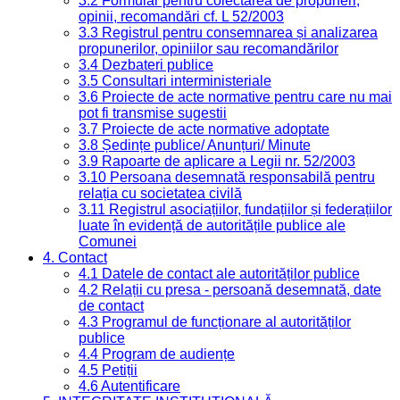
3.2 Formular pentru colectarea de propuneri,
opinii, recomandări cf. L 52/2003
3.3 Registrul pentru consemnarea și analizarea
propunerilor, opiniilor sau recomandărilor
3.4 Dezbateri publice
3.5 Consultari interministeriale
3.6 Proiecte de acte normative pentru care nu mai
pot fi transmise sugestii
3.7 Proiecte de acte normative adoptate
3.8 Ședințe publice/ Anunțuri/ Minute
3.9 Rapoarte de aplicare a Legii nr. 52/2003
3.10 Persoana desemnată responsabilă pentru
relația cu societatea civilă
3.11 Registrul asociațiilor, fundațiilor și federațiilor
luate în evidență de autoritățile publice ale
Comunei
4. Contact
4.1 Datele de contact ale autorităților publice
4.2 Relații cu presa - persoană desemnată, date
de contact
4.3 Programul de funcționare al autorităților
publice
4.4 Program de audiențe
4.5 Petiții
4.6 Autentificare