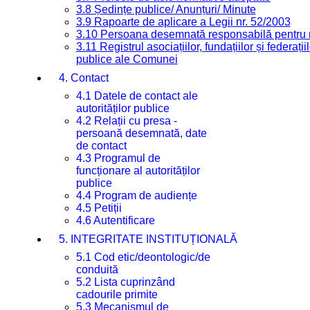
3.8 Ședințe publice/ Anunțuri/ Minute
3.9 Rapoarte de aplicare a Legii nr. 52/2003
3.10 Persoana desemnată responsabilă pentru re
3.11 Registrul asociațiilor, fundațiilor și federații
publice ale Comunei
4. Contact
4.1 Datele de contact ale
autorităților publice
4.2 Relații cu presa -
persoană desemnată, date
de contact
4.3 Programul de
funcționare al autorităților
publice
4.4 Program de audiențe
4.5 Petiții
4.6 Autentificare
5. INTEGRITATE INSTITUȚIONALĂ
5.1 Cod etic/deontologic/de
conduită
5.2 Lista cuprinzând
cadourile primite
5.3 Mecanismul de