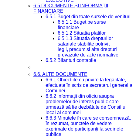
EXECUTIVE
6.5 DOCUMENTE ȘI INFORMAȚII
FINANCIARE
6.5.1 Buget din toate sursele de venituri
6.5.1.1 Buget pe surse
financiare
6.5.1.2 Situatia platilor
6.5.1.3 Situatia drepturilor
salariale stabilite potrivit
legii, precum si alte drepturi
prevazute de acte normative
6.5.2 Bilanturi contabile
6.6. ALTE DOCUMENTE
6.6.1 Obiecțiile cu privire la legalitate,
efectuate în scris de secretarul general al
Comunei
6.6.2 Informații din oficiu asupra
problemelor de interes public care
urmează să fie dezbătute de Consiliul
local al comunei
6.6.3 Minutele în care se consemnează,
în rezumat, punctele de vedere
exprimate de participanți la ședinele
publice