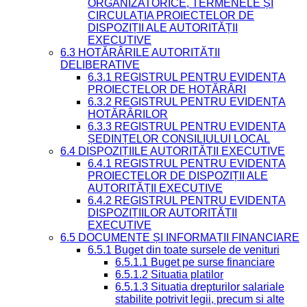
ORGANIZATORICE, TERMENELE ȘI
CIRCULAȚIA PROIECTELOR DE
DISPOZIȚII ALE AUTORITĂȚII
EXECUTIVE
6.3 HOTĂRÂRILE AUTORITĂȚII
DELIBERATIVE
6.3.1 REGISTRUL PENTRU EVIDENȚA
PROIECTELOR DE HOTĂRÂRI
6.3.2 REGISTRUL PENTRU EVIDENȚA
HOTĂRÂRILOR
6.3.3 REGISTRUL PENTRU EVIDENȚA
ȘEDINȚELOR CONSILIULUI LOCAL
6.4 DISPOZIȚIILE AUTORITĂȚII EXECUTIVE
6.4.1 REGISTRUL PENTRU EVIDENȚA
PROIECTELOR DE DISPOZIȚII ALE
AUTORITĂȚII EXECUTIVE
6.4.2 REGISTRUL PENTRU EVIDENȚA
DISPOZIȚIILOR AUTORITĂȚII
EXECUTIVE
6.5 DOCUMENTE ȘI INFORMAȚII FINANCIARE
6.5.1 Buget din toate sursele de venituri
6.5.1.1 Buget pe surse financiare
6.5.1.2 Situatia platilor
6.5.1.3 Situatia drepturilor salariale
stabilite potrivit legii, precum si alte