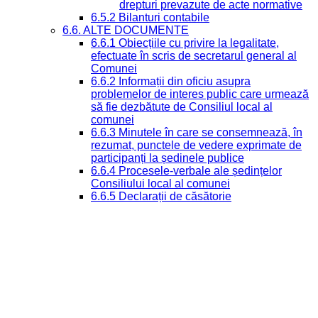
drepturi prevazute de acte normative
6.5.2 Bilanturi contabile
6.6. ALTE DOCUMENTE
6.6.1 Obiecțiile cu privire la legalitate,
efectuate în scris de secretarul general al
Comunei
6.6.2 Informații din oficiu asupra
problemelor de interes public care urmează
să fie dezbătute de Consiliul local al
comunei
6.6.3 Minutele în care se consemnează, în
rezumat, punctele de vedere exprimate de
participanți la ședinele publice
6.6.4 Procesele-verbale ale ședințelor
Consiliului local al comunei
6.6.5 Declarații de căsătorie