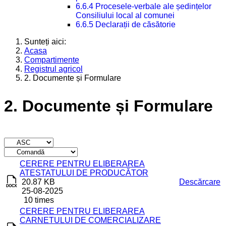
6.6.4 Procesele-verbale ale ședințelor
Consiliului local al comunei
6.6.5 Declarații de căsătorie
Sunteți aici:
Acasa
Compartimente
Registrul agricol
2. Documente și Formulare
2. Documente și Formulare
Titlu
Descărcare
CERERE PENTRU ELIBERAREA
ATESTATULUI DE PRODUCĂTOR
20.87 KB
Descărcare
25-08-2025
10 times
CERERE PENTRU ELIBERAREA
CARNETULUI DE COMERCIALIZARE