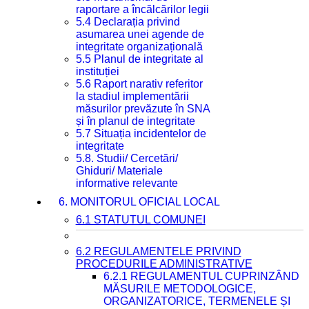
raportare a încălcărilor legii
5.4 Declarația privind
asumarea unei agende de
integritate organizațională
5.5 Planul de integritate al
instituției
5.6 Raport narativ referitor
la stadiul implementării
măsurilor prevăzute în SNA
și în planul de integritate
5.7 Situația incidentelor de
integritate
5.8. Studii/ Cercetări/
Ghiduri/ Materiale
informative relevante
6. MONITORUL OFICIAL LOCAL
6.1 STATUTUL COMUNEI
6.2 REGULAMENTELE PRIVIND
PROCEDURILE ADMINISTRATIVE
6.2.1 REGULAMENTUL CUPRINZÂND
MĂSURILE METODOLOGICE,
ORGANIZATORICE, TERMENELE ȘI