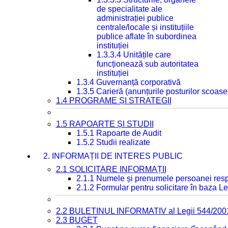
de specialitate ale
administrației publice
centrale/locale și instituțiile
publice aflate în subordinea
instituției
1.3.3.4 Unitățile care
funcționează sub autoritatea
instituției
1.3.4 Guvernanță corporativă
1.3.5 Carieră (anunțurile posturilor scoase
1.4 PROGRAME ȘI STRATEGII
1.5 RAPOARTE ȘI STUDII
1.5.1 Rapoarte de Audit
1.5.2 Studii realizate
2. INFORMAȚII DE INTERES PUBLIC
2.1 SOLICITARE INFORMAȚII
2.1.1 Numele și prenumele persoanei resp
2.1.2 Formular pentru solicitare în baza Le
2.2 BULETINUL INFORMATIV al Legii 544/200
2.3 BUGET