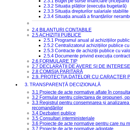
2.3.1 Buget pe surse financiare (începând
2.3.2 Situația plăților (execuția bugetară)
2.3.3 Situația drepturilor salariale stabilit
2.3.4 Situația anuală a finanțărilor neramb
2.4 BILANȚURI CONTABILE
2.5 ACHIZIȚII PUBLICE
2.5.1 Programul anual al achizițiilor publi
2.5.2 Centralizatorul achizițiilor publice 
2.5.3 Contracte de achiziții publice cu va
2.5.4 Documente privind execuția contract
2.6 FORMULARE TIP
2.7 DECLARAȚII DE AVERE ȘI DE INTERES
2.8 COMISIA PARITARĂ
2.9. PROTECȚIA DATELOR CU CARACTER
3. TRANSPARENȚĂ DECIZIONALĂ
3.1 Proiecte de acte normative aflate în consult
3.2 Formular pentru colectarea de propuneri, opi
3.3 Registrul pentru consemnarea și analizarea p
recomandărilor
3.4 Dezbateri publice
3.5 Consultari interministeriale
3.6 Proiecte de acte normative pentru care nu ma
3.7 Proiecte de acte normative adoptate