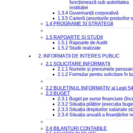
funcționează sub autoritatea
instituției
1.3.4 Guvernanță corporativă
1.3.5 Carieră (anunțurile posturilor
1.4 PROGRAME ȘI STRATEGII
1.5 RAPOARTE ȘI STUDII
1.5.1 Rapoarte de Audit
1.5.2 Studii realizate
2. INFORMAȚII DE INTERES PUBLIC
2.1 SOLICITARE INFORMAȚII
2.1.1 Numele și prenumele persoan
2.1.2 Formular pentru solicitare în 
2.2 BULETINUL INFORMATIV al Legii 5
2.3 BUGET
2.3.1 Buget pe surse financiare (în
2.3.2 Situația plăților (execuția buge
2.3.3 Situația drepturilor salariale s
2.3.4 Situația anuală a finanțărilor
2.4 BILANȚURI CONTABILE