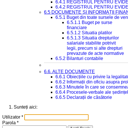
6.4.1 REGISTRUL PENTRU EVID
6.4.2 REGISTRUL PENTRU EVID
6.5 DOCUMENTE ȘI INFORMAȚII FIN
6.5.1 Buget din toate sursele de veni
6.5.1.1 Buget pe surse
financiare
6.5.1.2 Situatia platilor
6.5.1.3 Situatia drepturilor
salariale stabilite potrivit
legii, precum si alte drepturi
prevazute de acte normative
6.5.2 Bilanturi contabile
6.6. ALTE DOCUMENTE
6.6.1 Obiecțiile cu privire la legali
6.6.2 Informații din oficiu asupra p
6.6.3 Minutele în care se consemnea
6.6.4 Procesele-verbale ale ședințel
6.6.5 Declarații de căsătorie
Sunteți aici:
Utilizator
*
Parola
*