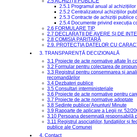
2.5 ACHIZIȚII PUBLICE
2.5.1 Programul anual al achizițiilor
2.5.2 Centralizatorul achizițiilor p
2.5.3 Contracte de achiziții publice
2.5.4 Documente privind execuția co
2.6 FORMULARE TIP
2.7 DECLARAȚII DE AVERE ȘI DE IN
2.8 COMISIA PARITARĂ
2.9. PROTECȚIA DATELOR CU CARA
3. TRANSPARENȚĂ DECIZIONALĂ
3.1 Proiecte de acte normative aflate în c
3.2 Formular pentru colectarea de propune
3.3 Registrul pentru consemnarea și anali
recomandărilor
3.4 Dezbateri publice
3.5 Consultari interministeriale
3.6 Proiecte de acte normative pentru care
3.7 Proiecte de acte normative adoptate
3.8 Ședințe publice/ Anunțuri/ Minute
3.9 Rapoarte de aplicare a Legii nr. 52/2
3.10 Persoana desemnată responsabilă pen
3.11 Registrul asociațiilor, fundațiilor și fe
publice ale Comunei
4. Contact