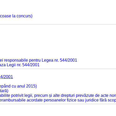
 scoase la concurs)
ei responsabile pentru Legea nr. 544/2001
baza Legii nr. 544/2001
44/2001
cepând cu anul 2015)
tară)
tabilite potrivit legii, precum și alte drepturi prevăzute de acte no
 nerambursabile acordate persoanelor fizice sau juridice fără sco