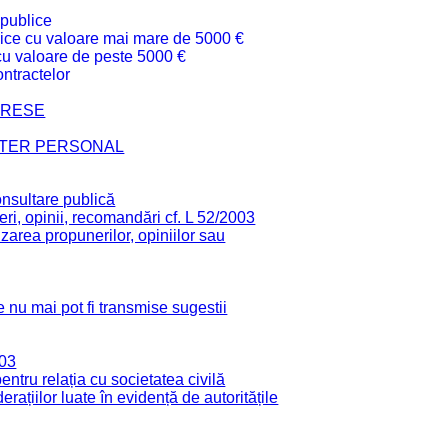
 publice
ublice cu valoare mai mare de 5000 €
 cu valoare de peste 5000 €
ntractelor
TERESE
CTER PERSONAL
onsultare publică
ri, opinii, recomandări cf. L 52/2003
zarea propunerilor, opiniilor sau
 nu mai pot fi transmise sugestii
003
tru relația cu societatea civilă
derațiilor luate în evidență de autoritățile