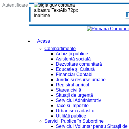
Autentificare
Acasa
Compartimente
Achiziții publice
Asistență socială
Dezvoltare comunitară
Educație și Cultură
Financiar Contabil
Juridic si resurse umane
Registrul agricol
Starea civilă
Situații de urgență
Serviciul Administrativ
Taxe și impozite
Urbanism cadastru
Utilități publice
Servicii Publice în Subordine
Serviciul Voluntar pentru Situații d