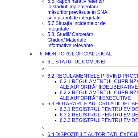
5.6 Raport narativ referitor
la stadiul implementării
măsurilor prevăzute în SNA
și în planul de integritate
5.7 Situația incidentelor de
integritate
5.8. Studii/ Cercetări/
Ghiduri/ Materiale
informative relevante
6. MONITORUL OFICIAL LOCAL
6.1 STATUTUL COMUNEI
6.2 REGULAMENTELE PRIVIND PROC
6.2.1 REGULAMENTUL CUPRINZ
ALE AUTORITĂȚII DELIBERATIV
6.2.2 REGULAMENTUL CUPRINZ
ALE AUTORITĂȚII EXECUTIVE
6.3 HOTĂRÂRILE AUTORITĂȚII DELIB
6.3.1 REGISTRUL PENTRU EVI
6.3.2 REGISTRUL PENTRU EVI
6.3.3 REGISTRUL PENTRU EVID
6.4 DISPOZIȚIILE AUTORITĂȚII EXECU