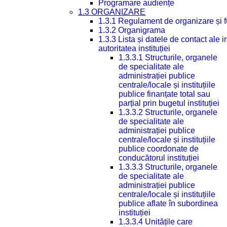
Programare audiențe
1.3 ORGANIZARE
1.3.1 Regulament de organizare și 
1.3.2 Organigrama
1.3.3 Lista și datele de contact ale
autoritatea instituției
1.3.3.1 Structurile, organele
de specialitate ale
administrației publice
centrale/locale și instituțiile
publice finanțate total sau
parțial prin bugetul instituției
1.3.3.2 Structurile, organele
de specialitate ale
administrației publice
centrale/locale și instituțiile
publice coordonate de
conducătorul instituției
1.3.3.3 Structurile, organele
de specialitate ale
administrației publice
centrale/locale și instituțiile
publice aflate în subordinea
instituției
1.3.3.4 Unitățile care