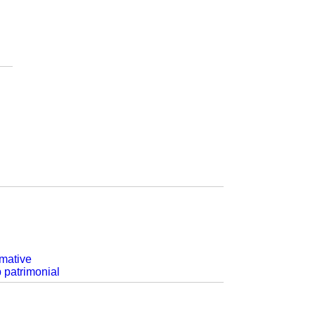
rmative
p patrimonial