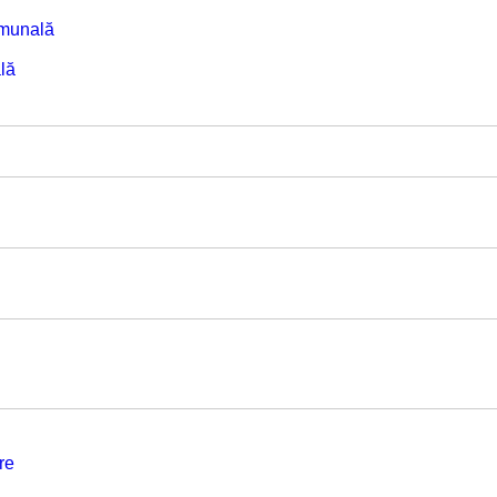
omunală
lă
re