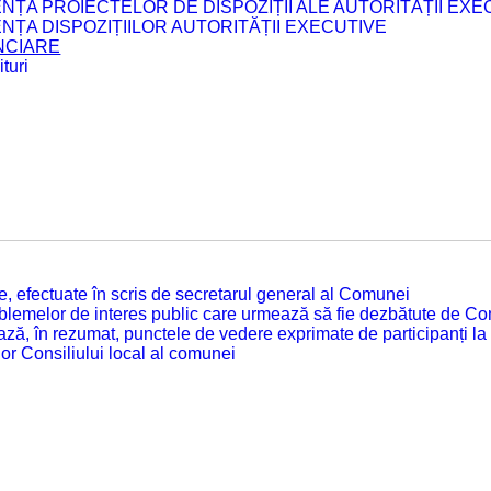
ENȚA PROIECTELOR DE DISPOZIȚII ALE AUTORITĂȚII EXE
ENȚA DISPOZIȚIILOR AUTORITĂȚII EXECUTIVE
ANCIARE
turi
tate, efectuate în scris de secretarul general al Comunei
roblemelor de interes public care urmează să fie dezbătute de Con
ză, în rezumat, punctele de vedere exprimate de participanți la
or Consiliului local al comunei