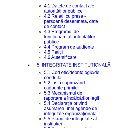
4.1 Datele de contact ale
autorităților publice
4.2 Relații cu presa -
persoană desemnată, date
de contact
4.3 Programul de
funcționare al autorităților
publice
4.4 Program de audiențe
4.5 Petiții
4.6 Autentificare
5. INTEGRITATE INSTITUȚIONALĂ
5.1 Cod etic/deontologic/de
conduită
5.2 Lista cuprinzând
cadourile primite
5.3 Mecanismul de
raportare a încălcărilor legii
5.4 Declarația privind
asumarea unei agende de
integritate organizațională
5.5 Planul de integritate al
instituției