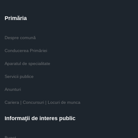
Primăria
Despre comună
Conducerea Primăriei
Aparatul de specialitate
Servicii publice
Anunturi
Cariera | Concursuri | Locuri de munca
Informaţii de interes public
Buget