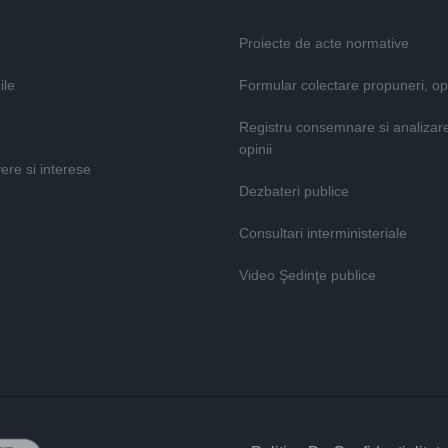
Proiecte de acte normative
ile
Formular colectare propuneri, opi
Registru consemnare si analizar
opinii
vere si interese
Dezbateri publice
Consultari interministeriale
Video Şedinţe publice